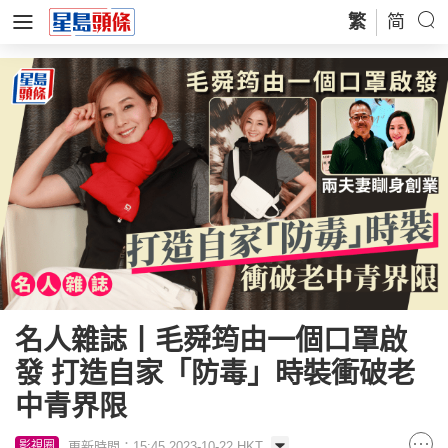
繁
简
名人雜誌丨毛舜筠由一個口罩啟
發 打造自家「防毒」時裝衝破老
中青界限
更新時間：15:45 2023-10-22 HKT
影視圈