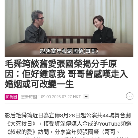
Loaded
:
Unmute
43.44%
毛舜筠談舊愛張國榮揭分手原
因：佢好鍾意我 哥哥曾感嘆走入
婚姻或可改變一生
更新時間：09:00 2026-07-27 HKT
影視圈
影后毛舜筠近日為宣傳8月28日起公演共44場舞台劇
《大死撐日》，接受資深傳媒人金成的YouTube頻道
《叔叔的愛》訪問，分享當年與張國榮（哥哥、