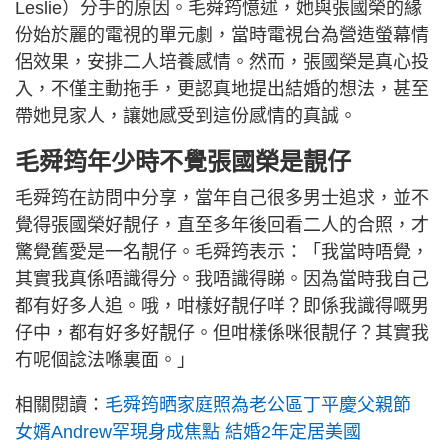
Leslie）分手的原因。毛舜筠憶述，她與張國榮的緣
份始於麗的電視的單元劇，當時電視台為營造螢幕情
侶效果，安排二人培養感情。然而，張國榮是真心投
入，不僅主動拖手，更認真地提出結婚的想法，甚至
帶她見家人，讓她感受到這份感情的真誠。
毛舜筠年少時不覺張國榮是靚仔
毛舜筠在訪問中分享，當年自己很多男士追求，並不
覺得張國榮好靚仔，直至多年後回看二人的合照，才
驚覺舊愛是一名靚仔。毛舜筠表示：「我當時唔覺，
其實我真係唔識得分。我唔識得睇。因為當時我自己
都有好多人追。哦，咁樣好靚仔咩？即係我識得嘅男
仔中，都有好多好靚仔。但咁樣係咪很靚仔？其實我
冇呢個諗法喺裏面。」
相關閱讀：
毛舜筠晒家庭照為老公區丁平慶父親節
女婿Andrew罕現身成焦點 結婚2年定居美國