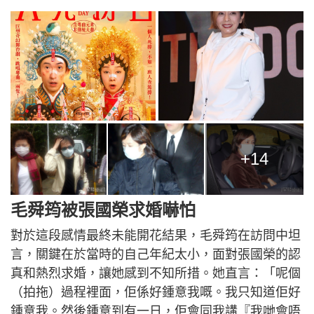
+14
毛舜筠被張國榮求婚嚇怕
對於這段感情最終未能開花結果，毛舜筠在訪問中坦
言，關鍵在於當時的自己年紀太小，面對張國榮的認
真和熱烈求婚，讓她感到不知所措。她直言：「呢個
（拍拖）過程裡面，佢係好鍾意我嘅。我只知道佢好
鍾意我。然後鍾意到有一日，佢會同我講『我哋會唔