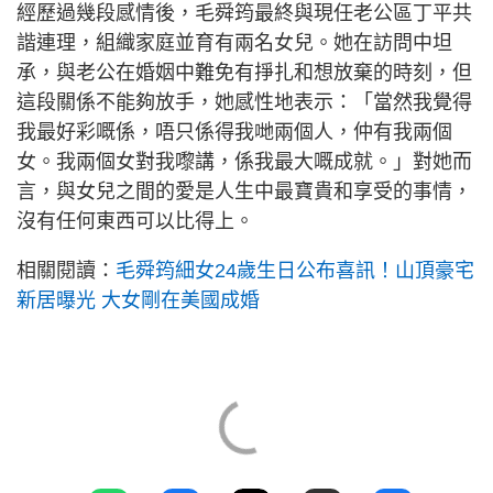
經歷過幾段感情後，毛舜筠最終與現任老公區丁平共
諧連理，組織家庭並育有兩名女兒。她在訪問中坦
承，與老公在婚姻中難免有掙扎和想放棄的時刻，但
這段關係不能夠放手，她感性地表示：「當然我覺得
我最好彩嘅係，唔只係得我哋兩個人，仲有我兩個
女。我兩個女對我嚟講，係我最大嘅成就。」對她而
言，與女兒之間的愛是人生中最寶貴和享受的事情，
沒有任何東西可以比得上。
相關閱讀：
毛舜筠細女24歲生日公布喜訊！山頂豪宅
新居曝光 大女剛在美國成婚