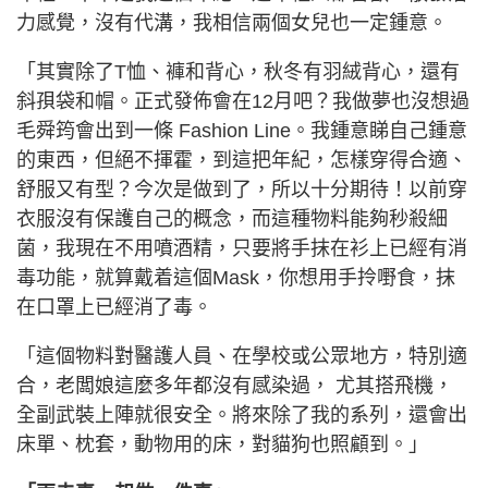
力感覺，沒有代溝，我相信兩個女兒也一定鍾意。
「其實除了T恤、褲和背心，秋冬有羽絨背心，還有
斜孭袋和帽。正式發佈會在12月吧？我做夢也沒想過
毛舜筠會出到一條 Fashion Line。我鍾意睇自己鍾意
的東西，但絕不揮霍，到這把年紀，怎樣穿得合適、
舒服又有型？今次是做到了，所以十分期待！以前穿
衣服沒有保護自己的概念，而這種物料能夠秒殺細
菌，我現在不用噴酒精，只要將手抹在衫上已經有消
毒功能，就算戴着這個Mask，你想用手拎嘢食，抹
在口罩上已經消了毒。
「這個物料對醫護人員、在學校或公眾地方，特別適
合，老闆娘這麼多年都沒有感染過， 尤其搭飛機，
全副武裝上陣就很安全。將來除了我的系列，還會出
床單、枕套，動物用的床，對貓狗也照顧到。」