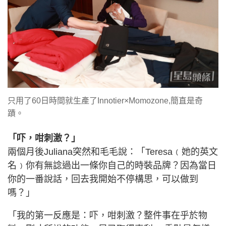
只用了60日時間就生產了Innotier×Momozone,簡直是奇
蹟。
「吓，咁刺激？」
兩個月後Juliana突然和毛毛說：「Teresa﹙她的英文
名﹚你有無諗過出一條你自己的時裝品牌？因為當日
你的一番說話，回去我開始不停構思，可以做到
嗎？」
「我的第一反應是：吓，咁刺激？整件事在乎於物