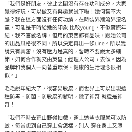
「我們是好朋友，彼此之間沒有存在功利成分，大家
覺得好玩，可以做又有興趣就試下啦！她何嘗不大
膽？我在這方面沒有任何功績，在時裝界潮流界沒名
氣，可能是平時給她的印象 比較young，不似實際年
紀，我不喜歡名牌，但用的東西都有品味，跟她公司
的出品風格很不同，所以決定再出一條Line。所以我
說只有興奮，沒有壓力是真的，暫時不要說太多細
節，如何合作就交由英皇﹙經理人公司﹚去傾。因為
品牌和我個人一向著重環保、健康的生活理念很相
似。」
毛毛說年紀大了，很容易敏感，而世界上可以出現這
種防毒、防菌、防敏感的發明，除了神奇 就還是神
奇！
「我們不時去荒山野嶺拍戲，穿上這些衣服就可以防
蚊，每當想到自己穿上會怎樣，別人 穿在身上又怎