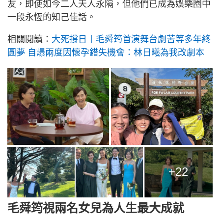
友，即使如今二人天人永隔，但他們已成為娛樂圈中
一段永恆的知己佳話。
相關閱讀：
大死撐日丨毛舜筠首演舞台劇苦等多年終
圓夢 自爆兩度因懷孕錯失機會：林日曦為我改劇本
+22
毛舜筠視兩名女兒為人生最大成就