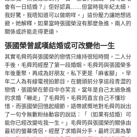
會有一日結婚？』佢好認真……但當時我年紀太細，
我好驚，我唔知道可以做啲咩。」這份壓力讓她想逃
避。她解釋，如果當時張國榮沒有那麼急進，兩人的
關係或許能走得更遠。
張國榮曾感嘆結婚或可改變他一生
其實毛舜筠與張國榮的戀情只維持很短時間，二人分
手後，毛舜筠經歷了第一段婚姻。毛舜筠與張國榮多
年後重聚，再成為好朋友，私下更是「麻雀腳」。早
年二人為有線電視拍節目，在鏡頭前分享這段青澀的
戀情，張國榮在節目中亦笑言，當年是自己太過急進
的求婚「嚇走」了毛舜筠。毛舜筠直言自己不懂珍
惜，而張國榮回憶起細節，語帶感慨地對毛舜筠說出
了一句令無數粉絲動容的說話：「（如果有結婚）可
能你已經改變咗我一生。」毛舜筠與張國榮的關係由
最初的螢幕情侶，經歷了求婚與分手，最終沉澱為摯