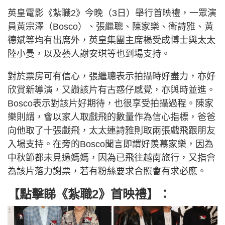
英皇電影《紮職2》今晚（3日）舉行首映禮，一眾演
員黃宗澤（Bosco）、張繼聰、陳家樂、衛詩雅、黃
德斌等均有出席外，英皇集團主席楊受成博士與太太
陸小曼，以及藝人謝安琪等也到場支持。
對於票房可有信心，張繼聰表示拍攝時好盡力，亦好
欣賞新導演，又讚該片有古惑仔感覺，亦與時並進。
Bosco表示對該片好期待，也很享受拍攝過程。陳家
樂則謂，會以家人取戲飛的數量作為信心指標，爸爸
向他取了十張戲飛，太太連詩雅則取兩張戲飛跟朋友
入場支持。在旁的Bosco聞言即謂好羨慕家樂，因為
中秋節都未見過媽媽，因為已飛往越南旅行，又指會
為該片落力謝票，若有粉絲要求合照會有求必應。
【點擊睇《紮職2》首映禮】：