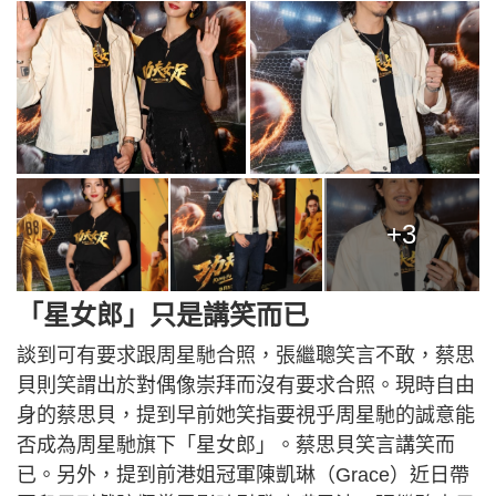
+3
「星女郎」只是講笑而已
談到可有要求跟周星馳合照，張繼聰笑言不敢，蔡思
貝則笑謂出於對偶像崇拜而沒有要求合照。現時自由
身的蔡思貝，提到早前她笑指要視乎周星馳的誠意能
否成為周星馳旗下「星女郎」。蔡思貝笑言講笑而
已。另外，提到前港姐冠軍陳凱琳（Grace）近日帶