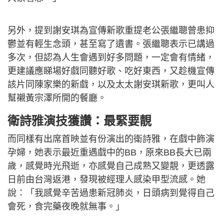
另外，提到謝安琪為宣傳新歌重提老公張繼聰曾患抑
鬱並有輕生念頭，甚至寫了遺書。張繼聰表示已講過
多次，但認為人生會遇到好多問題，一定會有情緒，
更建議應睇場好戲同聽好歌、吃好東西，又趁機宣傳
該片同陳家樂的新戲，以及太太謝安琪新歌，更叫人
幫襯黃宗澤所開的餐廳。
衛詩雅演技獲讚：最緊要靚
而同樣有出席首映並有份演出的衛詩雅，在戲中飾演
孕婦，她表示最近重遇戲中的BB，原來BB長大已兩
歲，感覺時光飛逝，亦感覺自己成熟又變靚，更透露
日前由台灣返港，發現被經理人感染甲型流感。她
說：「我感覺辛苦過患新冠肺炎，日頭病到覺得自己
會死，食完藥夜晚就無事。」