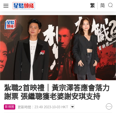
繁
简
紮職2首映禮｜黃宗澤答應會落力
謝票 張繼聰獲老婆謝安琪支持
更新時間：23:49 2023-10-03 HKT
影視圈