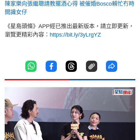
陳家樂向張繼聰請教擺酒心得 被催婚Bosco賴忙冇時
間識女仔
《星島頭條》APP經已推出最新版本，請立即更新，
瀏覽更精彩內容：
https://bit.ly/3yLrgYZ