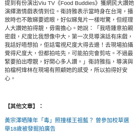
提到有份演出Viu TV《Food Buddies》獲網民大讚她
演繹激情戲表情到位。衛詩雅表示當時身在台灣，播
放時也不敢睇要遮眼，好似睇鬼片一樣咁驚，但經理
人大讚她拍得靚，毋需擔心。她說：「我唔鍾意拍親
密戲，尺度比我想像中大，第一次見導演話有床戲，
我話好唔想拍，佢話電視尺度大得去邊！去現場拍攝
覺得尺度大，但都拍咗先，可能拍完會剪咗。不過最
緊要拍出嚟靚，好開心多人讚。」衛詩雅指，導演與
拍檔柯煒林在現場有照顧她的感受，所以拍得好安
心。
【其他文章】：
黃宗澤晒陳年「毒」照撞樣王祖藍？ 曾參加校草選
舉18歲被發掘拍廣告