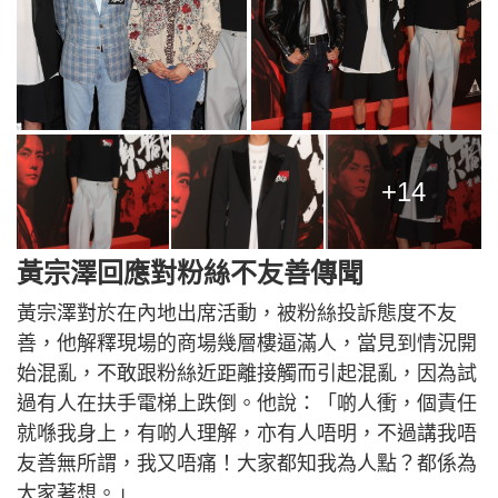
+14
黃宗澤回應對粉絲不友善傳聞
黃宗澤對於在內地出席活動，被粉絲投訴態度不友
善，他解釋現場的商場幾層樓逼滿人，當見到情況開
始混亂，不敢跟粉絲近距離接觸而引起混亂，因為試
過有人在扶手電梯上跌倒。他說：「啲人衝，個責任
就喺我身上，有啲人理解，亦有人唔明，不過講我唔
友善無所謂，我又唔痛！大家都知我為人點？都係為
大家著想。」