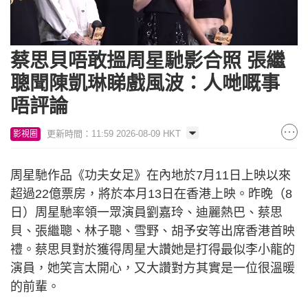
Loaded
:
Unmute
8.30%
蔡思貝唔敢搵周星馳影合照 張繼
聰聞陳凱琳睇戲風波：人哋嘅事
唔評論
更新時間：11:59 2026-08-09 HKT
影視圈
周星馳作品《功夫女足》在內地於7月11日上映以來
超過22億票房，將於本月13日在香港上映。昨晚（8
日）周星馳率領一眾演員劉嘉玲、迪麗熱巴、蔡思
貝、張繼聰、林子聰、雪野、胡予安等出席香港首映
禮。蔡思貝對於獲得周星大讚她是打得最似李小龍的
演員，她笑言太開心，又大讚對方其實是一位很溫暖
的前輩。