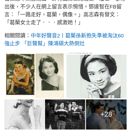
出後，不少人在網上留言表示惋惜。鄧達智在FB留
言：「一路走好，葛蘭，偶像。」高志森有發文：
「葛蘭女士走了．．．感激她！」
相關閱讀：
中年好聲音2丨葛蘭孫新抱失準被淘汰60
強止步 「巨聲幫」陳鴻碩大熱倒灶
+28