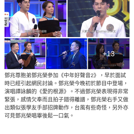
+13
鄧兆尊胞弟鄧兆榮參加《中年好聲音2》，早於面試
時已經引起網民討論。鄧兆榮今晚初於節目中登場，
演唱譚詠麟的《愛的根源》。不過鄧兆榮表現得非常
緊張，感情欠奉而且拍子錯得離譜，鄧兆榮右手又做
出類似張學友手部招牌動作，台風有些奇怪，另外亦
可見鄧兆榮唱畢後鬆一口氣。