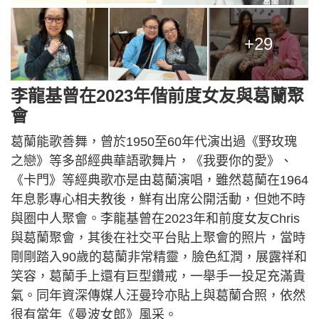
+29
李龍基曾在2023年偕前度女友與葛蘭聚
會
葛蘭能歌善舞，曾於1950至60年代演出過《野玫瑰
之戀》等多部經典華語歌舞片，《我要你的愛》、
《卡門》等經典歌亦是由葛蘭演唱，雖然葛蘭在1964
年息影專心相夫教後，鮮有出席公開活動，但她不時
與圈中人聚會。李龍基曾在2023年和前度女友Chris
與葛蘭聚會，其後在社交平台貼上聚會的照片，當時
剛剛踏入90歲的葛蘭非常精靈，臉色紅潤，展露祥和
笑容，葛蘭手上還有巨型鑽戒，一舉手一投足充滿貴
氣。同年資深傳媒人汪曼玲亦貼上與葛蘭合照，依然
很有當年《曼波女郎》風采。