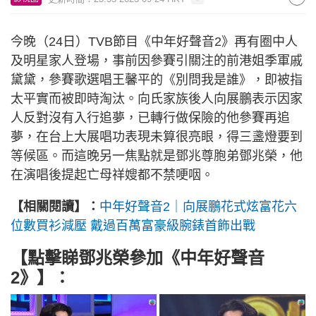
今晚（24日）TVB節目《中年好聲音2》再有圈中人
及明星家人登場，事前因參賽引關注的前港姐季軍戚
黛黛，參賽歌選唱王馨平的《別問我是誰》，即被指
太平實而被即時淘汰。向氏家族後人向展鵬表示因家
人反對沒有入行追夢，已轉行做保險的他參賽再追
夢，在台上大展唱功表現未算很亮眼，得三盞燈要到
等候區。而這晚另一焦點就是鄧兆尊胞弟鄧兆榮，他
在演唱後提起亡母祥嫂都不禁哽咽。
【相關閱讀】：
中年好聲音2｜向展鵬花式炫富花六
位數買衫減壓 戴過百萬富豪級腕錶首飾出戰
【點擊睇
鄧兆榮參加《中年好聲音
2》
】：