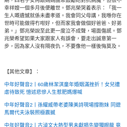
期，四名子女再跟媽媽團聚鼓勵她對抗病魔，但很不
幸祥嫂一個多月後便離世。鄧兆榮哭着表示：「我一
生人嘅遺憾就係未盡孝道。我會同父母講，我喺你在
世時可能做得冇咁好，但而家我會做個好爸爸、好弟
弟。」鄧兆榮說至此更一度泣不成聲，場面傷感。鄧
兆榮希望如果大家跟家人有誤會，要走出誠意第一
步，因為家人沒有隔夜仇，不要像他一樣後悔莫及。
【其他文章】：
中年好聲音2丨60歲林潔淇童年婚姻滿挫折！女兒遭
虐待致死 憶述悲慘人生惹肥媽爆喊
中年好聲音2丨孫耀威帶老婆陳美詩現場撐胞妹 同遊
馬爾代夫泳裝照極震撼
中年好聲音2丨古淖文大熱型男未獻唱先變獨眼龍 竟