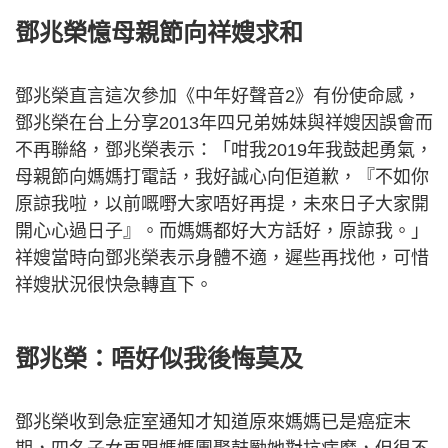
鄧兆榮憶母親節向祥嫂求和
鄧兆榮直言這次參加《中年好聲音2》有份使命感，
鄧兆榮在台上分享2013年四兄弟姊妹與祥嫂因誤會而
不再聯絡，鄧兆榮表示：「咁我2019年我鼓起勇氣，
母親節向媽媽打電話，我好誠心向佢道歉，『不如你
原諒我啦，以前嘅嘢大家唔好再提，未來日子大家開
開心心過日子』。而媽媽都好大方話好，原諒我。」
祥嫂當時向鄧兆榮表示身體不適，遲些再找他，可惜
祥嫂狀況很快急轉直下。
鄧兆榮：唔好似我後悔莫及
鄧兆榮收到急症室通知才知道原來媽媽已是癌症末