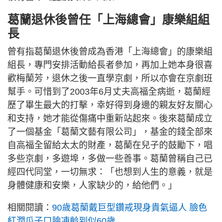
葛蘭退休後曾任「上海總會」康樂組組
長
曾有指葛蘭退休後曾成為香港「上海總會」的康樂組
組長，專門安排活動給長者參加，再加上她本身很喜
歡梅蘭芳，退休之後一直學京劇，所以亦會在京劇班
幫手。可惜到了2003年6月丈夫高福全病逝，葛蘭經
歷了畢生最大的打擊，幸好得到身邊的親友好友關心
和支持，她才能從傷痛中重新站起來。後來葛蘭成立
了一個基金「葛蘭文藝有限公司」，基金的錢全部來
自高福全留給太太的財產，葛蘭在兒子的鼓勵下，唱
多些京劇，多遊埠，多做一些善事。葛蘭曾稱自己已
經四代同堂，一切無求：「也想到人生的意義，就是
身體健康和安樂，人家缺少的，給他們。」
相關閱讀：
90歲葛蘭戴巨型鑽戒現身貴氣逼人 臉色
紅潤瓜子口臉凍齡到似60歲