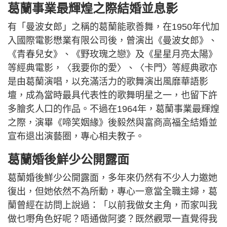
葛蘭事業最輝煌之際結婚並息影
有「曼波女郎」之稱的葛蘭能歌善舞，在1950年代加
入國際電影懋業有限公司後，曾演出《曼波女郎》、
《青春兒女》、《野玫瑰之戀》及《星星月亮太陽》
等經典電影，〈我要你的愛〉、〈卡門〉等經典歌亦
是由葛蘭演唱，以充滿活力的歌舞演出風靡華語影
壇，成為當時最具代表性的歌舞明星之一，也留下許
多膾炙人口的作品。不過在1964年，葛蘭事業最輝煌
之際，演畢《啼笑姻緣》後毅然與富商高福全結婚並
宣布退出演藝圈，專心相夫教子。
葛蘭婚後鮮少公開露面
葛蘭婚後鮮少公開露面，多年來仍然有不少人力邀她
復出，但她依然不為所動，專心一意當全職主婦，葛
蘭曾經在訪問上說過：「以前我做女主角，而家叫我
做乜嘢角色好呢？唔通做阿婆？既然觀眾一直覺得我