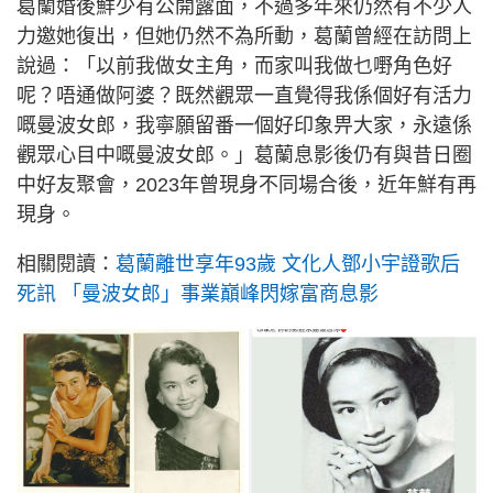
葛蘭婚後鮮少有公開露面，不過多年來仍然有不少人
力邀她復出，但她仍然不為所動，葛蘭曾經在訪問上
說過：「以前我做女主角，而家叫我做乜嘢角色好
呢？唔通做阿婆？既然觀眾一直覺得我係個好有活力
嘅曼波女郎，我寧願留番一個好印象畀大家，永遠係
觀眾心目中嘅曼波女郎。」葛蘭息影後仍有與昔日圈
中好友聚會，2023年曾現身不同場合後，近年鮮有再
現身。
相關閱讀：
葛蘭離世享年93歲 文化人鄧小宇證歌后
死訊 「曼波女郎」事業巔峰閃嫁富商息影