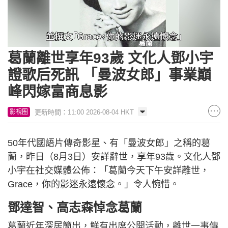
Loaded
:
Unmute
50.93%
葛蘭離世享年93歲 文化人鄧小宇
證歌后死訊 「曼波女郎」事業巔
峰閃嫁富商息影
更新時間：11:00 2026-08-04 HKT
影視圈
50年代國語片傳奇影星、有「曼波女郎」之稱的葛
蘭，昨日（8月3日）安詳辭世，享年93歲。文化人鄧
小宇在社交媒體公佈：「葛蘭今天下午安詳離世，
Grace，你的影迷永遠懷念。」令人惋惜。
鄧達智、高志森悼念葛蘭
葛蘭近年深居簡出，鮮有出席公開活動，離世一事傳