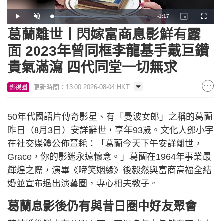
Remaining
-
1:17
Loaded
:
Play
Unmute
Picture-
Fullscr
38.91%
in-
Picture
葛蘭離世丨閃嫁富商息影鮮有露
Time
面 2023年曾同框李龍基手戴巨鑽
貴氣滿瀉 四代同堂一切無求
更新時間：13:00 2026-08-04 HKT
影視圈
50年代國語片傳奇影星、有「曼波女郎」之稱的葛蘭
昨日（8月3日）安詳辭世，享年93歲。文化人鄧小宇
在社交媒體公佈噩耗：「葛蘭今天下午安詳離世，
Grace，你的影迷永遠懷念。」葛蘭在1964年事業最
輝煌之際，演畢《啼笑姻緣》後毅然與富商高福全結
婚並宣布退出演藝圈，專心相夫教子。
葛蘭息影後仍有與昔日圈中好友聚會