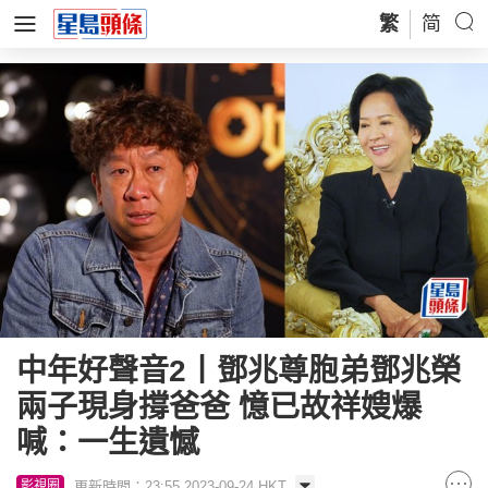
繁
简
中年好聲音2丨鄧兆尊胞弟鄧兆榮
兩子現身撐爸爸 憶已故祥嫂爆
喊：一生遺憾
更新時間：23:55 2023-09-24 HKT
影視圈