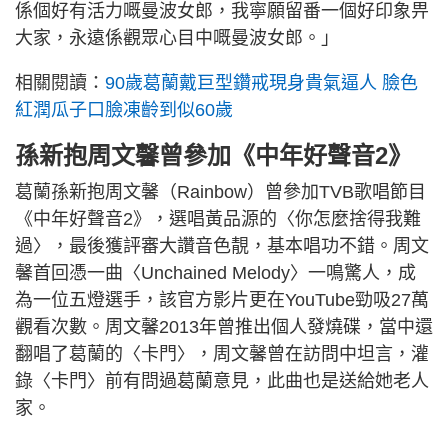
係個好有活力嘅曼波女郎，我寧願留番一個好印象畀
大家，永遠係觀眾心目中嘅曼波女郎。」
相關閱讀：
90歲葛蘭戴巨型鑽戒現身貴氣逼人 臉色
紅潤瓜子口臉凍齡到似60歲
孫新抱周文馨曾參加《中年好聲音2》
葛蘭孫新抱周文馨（Rainbow）曾參加TVB歌唱節目
《中年好聲音2》，選唱黃品源的〈你怎麼捨得我難
過〉，最後獲評審大讚音色靚，基本唱功不錯。周文
馨首回憑一曲〈Unchained Melody〉一鳴驚人，成
為一位五燈選手，該官方影片更在YouTube勁吸27萬
觀看次數。周文馨2013年曾推出個人發燒碟，當中還
翻唱了葛蘭的〈卡門〉，周文馨曾在訪問中坦言，灌
錄〈卡門〉前有問過葛蘭意見，此曲也是送給她老人
家。