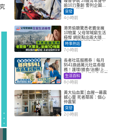
噪音爭執 25歲青年身中
逾10刀重創 警列企圖謀
究
殺及自殺案
突發
4小時前
港男偷聽驚悉老竇坐擁
10物業 父母常喊窮生活
極慳 網民點出兩大隱
憂：未必是隱形富豪｜
時事熱話
Juicy叮
7小時前
長者社區服務券｜每月
$541換過萬元社區券服
務！護理/膳食/治療/上門
或中心任揀 1條件免資產
生活百科
審查（附申請資格及教
8小時前
學）
黃大仙血案│血腥一幕震
撼心靈 死者鄰居：個心
仲震緊
突發
2小時前