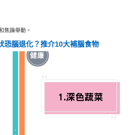
和焦躁舉動。
狀恐腦退化？推介10大補腦食物