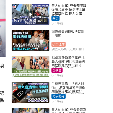
黃大仙血案│死者預謀報
復噪音滋擾 聽到樓上單
位拉鐵閘聲 攜刀等𨋢伏
擊傷者
突發
02:38
3小時前
謝偉俊夫婦擬效法蔡瀾
｜周顯
投資理財
2026-08-07 06:00 HKT
81歲高雄返港召集佳視
藝人茶敘 初代郭靖黃蓉
同框遇羅樂林勾起《神
定身
鵰俠侶》回憶殺
影視圈
8小時前
手機無電陷「世紀大恐
慌」 港女崩潰憶中環街
頭借電落難記 感激好心
認
人溫馨相助：這份溫暖
時事熱話
記一輩子｜Juicy叮
係
5小時前
黃大仙血案│死傷者曾為