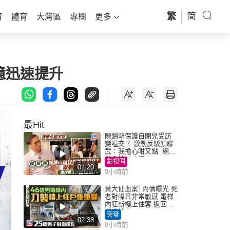
繁
简
育
體育
大灣區
專欄
更多
憶迅速提升
最Hit
陳錦鴻保護自閉兒受訪
變嗌交？ 激動反駁顏聯
武：我擔心咁又點 網民
批主持咄咄逼人
影視圈
01:20
9小時前
黃大仙血案│內情曝光 死
者對噪音非常敏感 電梯
內狂斬樓上住客 返回住
所墮樓亡
突發
02:38
8小時前