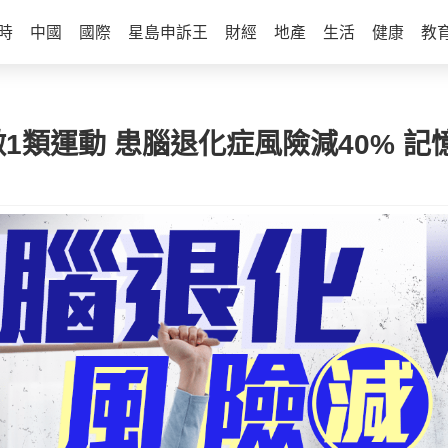
時
中國
國際
星島申訴王
財經
地產
生活
健康
教
1類運動 患腦退化症風險減40% 記