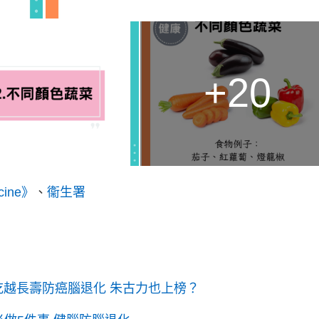
+20
icine》
、
衞生署
吃越長壽防癌腦退化 朱古力也上榜？