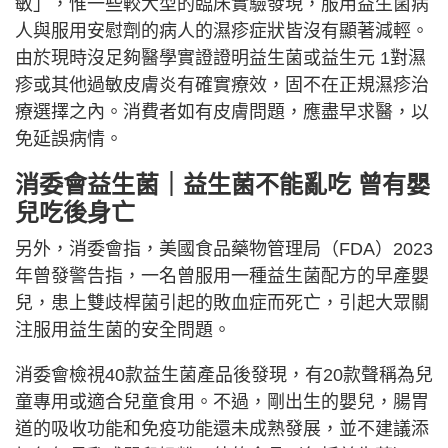
敏」，惟一些較大型的臨床實驗發現，服用益生菌病
人與服用安慰劑的病人的濕疹症狀皆沒有顯著減輕。
由於現時沒足夠醫學實證證明益生菌或益生元 1對濕
疹或其他過敏皮膚炎有確實療效，固不在正規濕疹治
療選擇之內。消費者如有皮膚問題，應盡早求醫，以
免延誤病情。
消委會益生菌｜益生菌不能亂吃 曾有嬰
兒吃後身亡
另外，消委會指，美國食品藥物管理局（FDA）2023
年曾發警告指，一名曾服用一種益生菌配方的早產嬰
兒，患上雙歧桿菌引起的敗血症而死亡，引起大眾關
注服用益生菌的安全問題。
消委會檢視40款益生菌產品後發現，有20款聲稱為兒
童專用或適合兒童食用。不過，剛出生的嬰兒，腸胃
道的吸收功能和免疫功能還未成熟發展，並不建議添