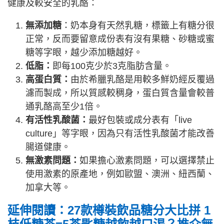
健康及較安全的乳酪：
無添加糖
：奶本身有天然乳糖，標籤上有糖分很
正常，反而要留意成份表有沒有果糖、砂糖或蜜
糖等字眼，越少添加糖越好。
低脂：
即每100克少於3克脂肪含量。
高蛋白質：
由於希臘乳酪是用較多鮮奶經反覆過
濾而製成，所以質感較稠身，蛋白質含量會較普
通乳酪高至少1倍。
有活性乳酸菌：
最好包裝或成分表有「live
culture」等字眼，因為只有活性乳酸菌才能改善
腸道健康。
無激素問題：
如果擔心激素問題，可以選擇禁止
使用激素的原產地，例如歐盟、澳洲、紐西蘭、
加拿大等。
延伸閱讀：27款樽裝飲品糖分大比拼 1