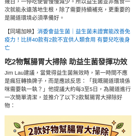
幾日，一停吃便會慢慢減少。所以益生菌並非進食一
次就能永遠落地生根，除了需要持續補充，更重要的
是腸道環境必須準備好。
【同場加映】
消委會益生菌｜益生菌未證實能改善免
疫力！比拼40款有2款不宜供人類食用 有嬰兒吃後身
亡
吃2物幫腸胃大掃除 助益生菌發揮功效
Jim Lau建議，當覺得益生菌無效時，第一時間不應
是瘋狂轉換牌子，而是應該反思：「我嘅腸道環境係
咪需要執一執？」他提議大約每3至5日，為腸道進行
一次簡單清潔，並推介了以下2款幫腸胃大掃除好
物：