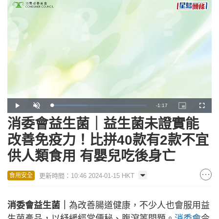
Remaining
-
1:17
Loaded
:
Play
Unmute
Picture-
Fullscr
38.14%
in-
Picture
消委會益生菌｜益生菌未證實能
Time
改善免疫力！比拼40款有2款不宜
供人類食用 有嬰兒吃後身亡
更新時間：10:46 2024-01-15 HKT
食用安全
消委會益生菌｜
為改善腸道健康，不少人也會服用益
生菌產品，以紓緩經常便秘、腹瀉等問題。
消委會
今