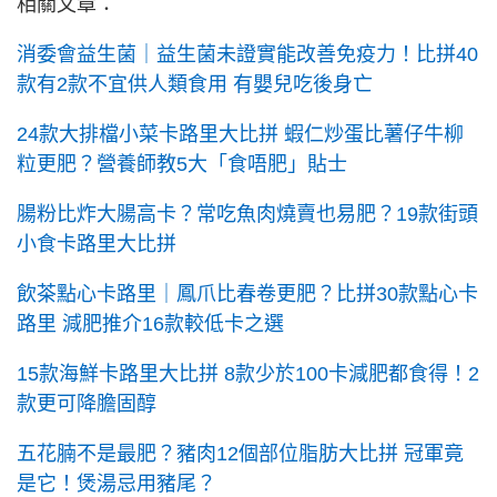
相關文章：
消委會益生菌｜益生菌未證實能改善免疫力！比拼40
款有2款不宜供人類食用 有嬰兒吃後身亡
24款大排檔小菜卡路里大比拼 蝦仁炒蛋比薯仔牛柳
粒更肥？營養師教5大「食唔肥」貼士
腸粉比炸大腸高卡？常吃魚肉燒賣也易肥？19款街頭
小食卡路里大比拼
飲茶點心卡路里｜鳳爪比春卷更肥？比拼30款點心卡
路里 減肥推介16款較低卡之選
15款海鮮卡路里大比拼 8款少於100卡減肥都食得！2
款更可降膽固醇
五花腩不是最肥？豬肉12個部位脂肪大比拼 冠軍竟
是它！煲湯忌用豬尾？