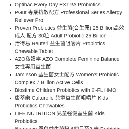
Optibac Every Day EXTRA Probiotics
PGut 專業抗敏配方 Professional Series Allergy
Reliever Pro
Proven Probiotics 益生菌(合生原) 25 Billion高效
成人 配方 30粒 Adult Probiotic 25 Billion
活得易 Reuteri 益生菌咀嚼片 Probiotics
Chewable Tablet
AZO私護寧 AZO Complete Feminine Balance
女性專用益生菌
Jamieson 益生菌女士配方 Women's Probiotic
Complex 7 Billion Active Cells
Biostime Children Probiotics with 2'-FL HMO
康萃樂 Culturelle 兒童益生菌咀嚼片 Kids
Probiotics Chewables
LIFE NUTRITION 兒童強健益生菌 Kids
Probiotics