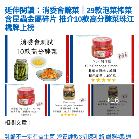
延伸閱讀：消委會醃菜｜29款泡菜榨菜
含昆蟲金屬碎片 推介10款高分醃菜珠江
橋牌上榜
+16
相關文章：
乳
酪不一定有益生菌 營養師教3招揀乳酪 嚴選4款通