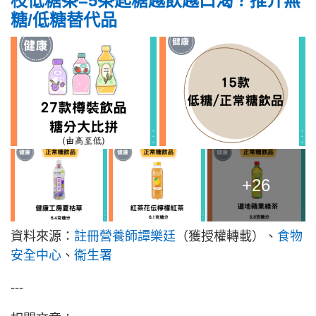
枝低糖茶=5茶匙糖越飲越口渴？推介無
糖/低糖替代品
+26
資料來源：
註冊營養師譚樂廷
（獲授權轉載）、
食物
安全中心
、
衞生署
---