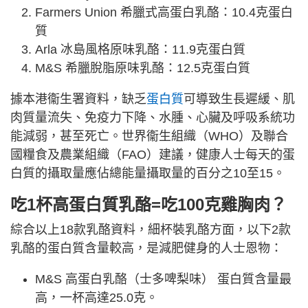
Farmers Union 希臘式高蛋白乳酪：10.4克蛋白
質
Arla 冰島風格原味乳酪：11.9克蛋白質
M&S 希臘脫脂原味乳酪：12.5克蛋白質
據本港衞生署資料，缺乏
蛋白質
可導致生長遲緩、肌
肉質量流失、免疫力下降、水腫、心臟及呼吸系統功
能減弱，甚至死亡。世界衞生組織（WHO）及聯合
國糧食及農業組織（FAO）建議，健康人士每天的蛋
白質的攝取量應佔總能量攝取量的百分之10至15。
吃1杯高蛋白質乳酪=吃100克雞胸肉？
綜合以上18款乳酪資料，細杯裝乳酪方面，以下2款
乳酪的蛋白質含量較高，是減肥健身的人士恩物：
M&S 高蛋白乳酪（士多啤梨味） 蛋白質含量最
高，一杯高達25.0克。