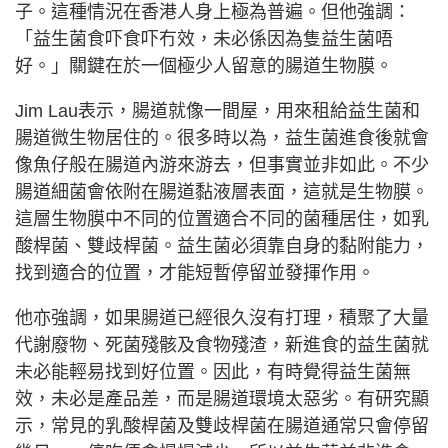
子。這種情況在香港人身上極為普遍。但他強調：
「益生菌食吓食吓冇效，未必係因為隻益生菌唔
好。」關鍵在於一個極少人留意的腸道生物膜。
Jim Lau表示，腸道就像一間屋，用來租給益生菌和
腸道微生物居住的。很多時以為，益生菌進食後就會
像魚仔般在腸道內游來游去，但事實並非如此。不少
腸道細菌會依附在腸道黏液層表面，這就是生物膜。
這層生物膜中不同的位置適合不同的菌種居住，如乳
酸桿菌、雙歧桿菌。益生菌必須靠自身的黏附能力，
找到適合的位置，才能短暫停留並發揮作用。
他亦強調，如果腸道已經很久沒有打理，積聚了大量
代謝廢物、死菌殘骸及食物殘渣，新進食的益生菌就
未必能輕易找到好位置。因此，有時覺得益生菌無
效，未必是產品差，而是腸道環境太惡劣。有研究顯
示，常見的乳酸桿菌及雙歧桿菌在腸道通常只會停留