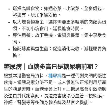
選擇高纖食物：如通心菜、小棠菜、全麥麵包、
堅果等，增加咀嚼次數。
以大塊食物為主：選擇需要更多咀嚼的肉類與蛋
類，不切小塊食用，延長進食時間。
專注用餐：放下手機、電腦與書籍，集中享受食
物。
搭配酵素與益生菌：促進消化吸收，減輕腸胃負
擔。
糖尿病｜血糖多高已是糖尿病前期？
根據本港醫管局資料，
糖尿病
是一種代謝失調的慢性
疾病。當胰島素分泌不足，或人體無法正常利用所產
生的胰島素時，血糖便會上升。血糖過高會引致脂肪
及蛋白質代謝紊亂，長遠更會破壞心血管、視網膜、
神經、腎臟等等多個身體系統及器官之機能。