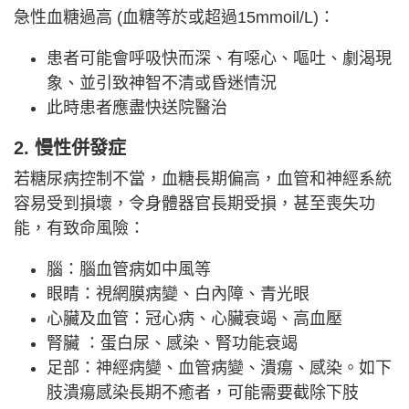
急性血糖過高 (血糖等於或超過15mmoil/L)：
患者可能會呼吸快而深、有噁心、嘔吐、劇渴現
象、並引致神智不清或昏迷情況
此時患者應盡快送院醫治
2. 慢性併發症
若糖尿病控制不當，血糖長期偏高，血管和神經系統
容易受到損壞，令身體器官長期受損，甚至喪失功
能，有致命風險：
腦：腦血管病如中風等
眼睛：視網膜病變、白內障、青光眼
心臟及血管：冠心病、心臟衰竭、高血壓
腎臟 ：蛋白尿、感染、腎功能衰竭
足部：神經病變、血管病變、潰瘍、感染。如下
肢潰瘍感染長期不癒者，可能需要截除下肢