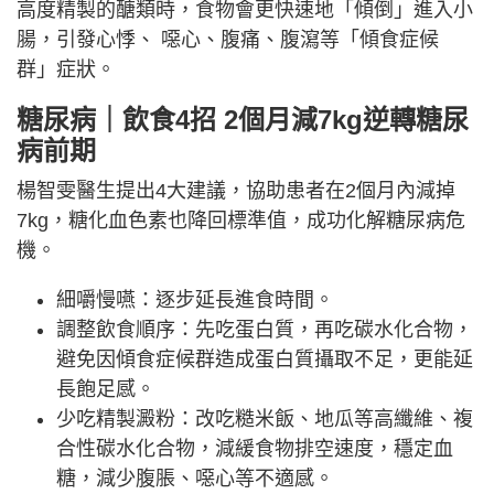
高度精製的醣類時，食物會更快速地「傾倒」進入小
腸，引發心悸、 噁心、腹痛、腹瀉等「傾食症候
群」症狀。
糖尿病｜飲食4招 2個月減7kg逆轉糖尿
病前期
楊智雯醫生提出4大建議，協助患者在2個月內減掉
7kg，糖化血色素也降回標準值，成功化解糖尿病危
機。
細嚼慢嚥：逐步延長進食時間。
調整飲食順序：先吃蛋白質，再吃碳水化合物，
避免因傾食症候群造成蛋白質攝取不足，更能延
長飽足感。
少吃精製澱粉：改吃糙米飯、地瓜等高纖維、複
合性碳水化合物，減緩食物排空速度，穩定血
糖，減少腹脹、噁心等不適感。