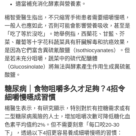
適當補充消化酵素與營養素。
楊智雯醫生指出，不只縮胃手術患者需要細嚼慢嚥，
一般人也應如此，否則可能會影響營養吸收，甚至是
「吃了等於沒吃」。她舉例指，西蘭花、甘藍、芥
菜、蘿蔔等十字花科蔬菜具有肝臟解毒和抗癌效果，
是因為它們富含異硫氰酸鹽（Isothiocyanates）。但
是若未充分咀嚼，蔬菜中的硫代配醣體
（Glucosinolate）將無法與酵素產生作用生成異硫氰
酸鹽。
糖尿病｜食物咀嚼多久才足夠？4招令
細嚼慢嚥成習慣
楊醫生表示，有研究顯示，特別對於有控糖需求或有
二型糖尿病風險的人士，增加咀嚼次數可降低糖化血
色素平均值約2%。但不需要刻意「每口咬20-30
下」，透過以下4招更容易養成細嚼慢嚥的習慣：