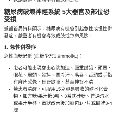
家族遺傳，家族中有糖尿病患者
糖尿病破壞
神經系統
5大器官及部位恐
受損
據醫管局資料顯示，糖尿病有機會引起急性或慢性併
發症，嚴重者有機會導致截肢或致命風險：
1. 急性併發症
急性血糖過低 (血糖少於3.9mmoil/L)：
患者可能出現會出心跳加速、嚴重饑餓、頭暈、
眼花、震顫、發抖、冒冷汗、嘴唇、舌頭或手指
有麻痺感覺，昏昏欲睡、甚至神智不清
若患者清醒，可服用15克容易吸收的碳水化合
物，如方糖/果汁糖3粒、3茶匙砂糖、普通汽水
或果汁半杯，徵狀改善後加麵包1小片或餅乾3-4
塊