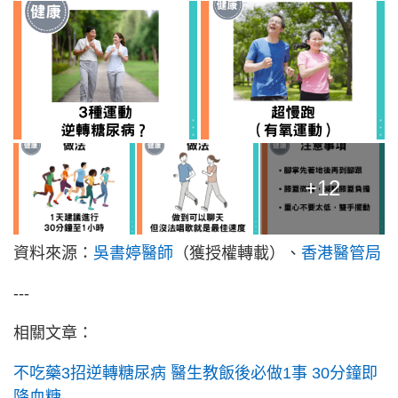
+12
資料來源：
吳書婷醫師
（獲授權轉載）、
香港醫管局
---
相關文章：
不吃藥3招逆轉糖尿病 醫生教飯後必做1事 30分鐘即
降血糖