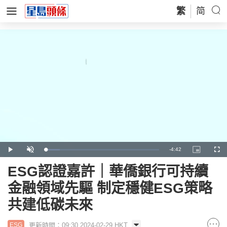
繁
简
Remaining
-
4:42
Loaded
:
Play
Unmute
Picture-
Full
12.56%
in-
Picture
Time
ESG認證嘉許｜華僑銀行可持續
金融領域先驅 制定穩健ESG策略
共建低碳未來
更新時間：09:30 2024-02-29 HKT
ESG