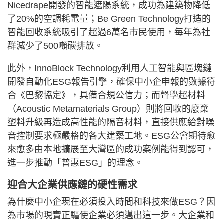
Nicedrape開發的智能遮陽系統，成功為建築物降低
了20%的空調耗電量；Be Green Technology打造的
智能回收系統吸引了超過6萬名市民使用，每年為社
群減少了500噸碳排放。
此外，InnoBlock Technology利用人工智能與區塊鏈
開發自動化ESG報告引擎，確保中小企申報的數據符
合《巴黎協定》，具備合規公信力；而聲學超材料
（Acoustic Metamaterials Group）則將回收的廢棄
塑料升級再造成高性能的隔音材料，直接供應給對噪
音控制要求極嚴格的各大建築工地。ESG公會期待愈
來愈多由本地擴展至大灣區的成功案例能得到認可，
進一步推動「普惠ESG」的理念。
迎合大企業供應鏈的硬性需求
為什麼中小企現在必須投入時間和科技來做ESG？因
為市場的現實正驅使企業必須邁出這一步。大企業和