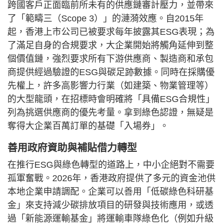
跨國客戶正面臨前所未有的供應鏈審計壓力，並帶來
了「範疇三（Scope 3）」的漣漪效應。自2015年
起，香港上市公司已被要求每年披露其ESG表現；為
了滿足自身的合規要求，大企業開始將觸角延伸到整
個價值鏈，強烈要求所有下游供應商、製造商和承包
商提供經過驗證的ESG與碳足跡數據。同時在採購優
先權上，許多高影響力行業（如建築、物業管理等）
的大型龍頭，在招標時會明確將「具備ESG合規性」
列為挑選供應商的優先考量。拿到綠色認證，無疑是
奪得大企業百萬訂單的基礎「入場券」。
善用政府資助與補貼借力轉型
在推行ESG與綠色轉型的道路上，中小企絕對不需要
孤軍奮戰。2026年，香港政府提供了多元的資金池供
本地企業申請調配。企業可以善用「低碳綠色科研基
金」來支持減少碳排放項目的研發與技術應用，或透
過「新能源運輸基金」將運輸車隊綠色化（例如升級