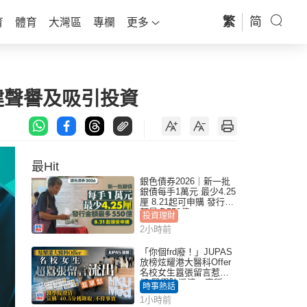
繁
简
育
體育
大灣區
專欄
更多
建聲譽及吸引投資
最Hit
銀色債券2026｜新一批
銀債每手1萬元 最少4.25
厘 8.21起可申購 發行金
額最多550億
投資理財
2小時前
「你個frd廢！」JUPAS
放榜炫耀港大醫科Offer
名校女生囂張留言惹眾
怒 醫學院澄清：宣稱
時事熱話
「40.5分獲錄取」不符事
1小時前
實｜Juicy叮