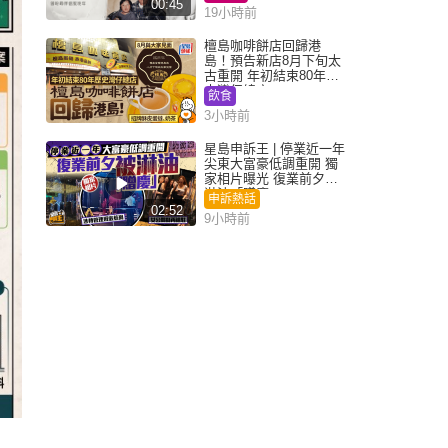
00:45
19小時前
檀島咖啡餅店回歸港
島！預告新店8月下旬太
古重開 年初結束80年歷
史灣仔總店
飲食
3小時前
星島申訴王 | 停業近一年
尖東大富豪低調重開 獨
家相片曝光 復業前夕被
淋油「贈慶」
申訴熱話
02:52
9小時前