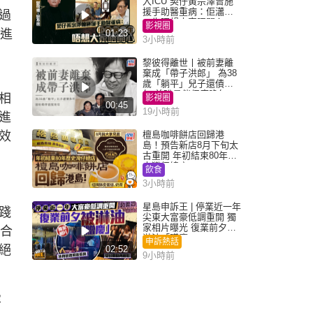
入ICU 契仔黃宗澤曾施
援手助醫重病：佢瀟灑
過
一生唔想大家唔開心
影視圈
更進
01:23
3小時前
黎彼得離世丨被前妻離
棄成「帶子洪郎」 為38
歲「躺平」兒子還債多
年 曾盼尋伴侶度晚年
相
影視圈
00:45
19小時前
進
效
檀島咖啡餅店回歸港
島！預告新店8月下旬太
古重開 年初結束80年歷
史灣仔總店
飲食
3小時前
星島申訴王 | 停業近一年
踐
尖東大富豪低調重開 獨
家相片曝光 復業前夕被
道合
淋油「贈慶」
申訴熱話
絕
02:52
9小時前
容