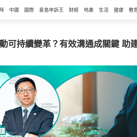
時
中國
國際
星島申訴王
財經
地產
生活
健康
教
推動可持續變革？有效溝通成關鍵 助