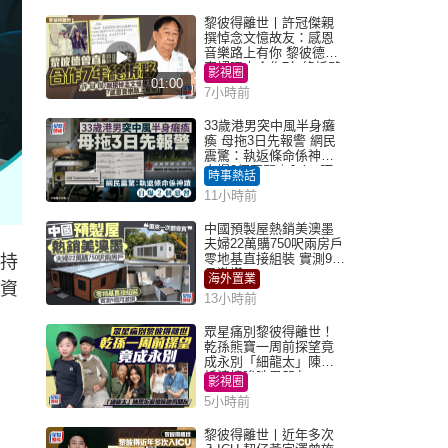
黎彼得離世丨許冠傑親
撰悼念文憶故友：感恩
音樂路上有你 黎彼德曾
直認唔夾合作7年終拆夥
影視圈
01:00
7小時前
33歲港男突中風半身癱
瘓 母拖3日先報警 網民
震驚：執返條命係神蹟
自爆2個惡習｜Juicy叮
時事熱話
11小時前
中國預製屋熱銷美澳墨
夫婦22萬購750呎兩房戶
零地基直接組裝 實測9個
可持
月激讚
海外置業
關資
13小時前
眾星痛別黎彼得離世！
乾孫熊寶一周前探望竟
成永別「細龍太」陳思
圻淚憶唉吔男朋友
影視圈
5小時前
黎彼得離世丨近年多次