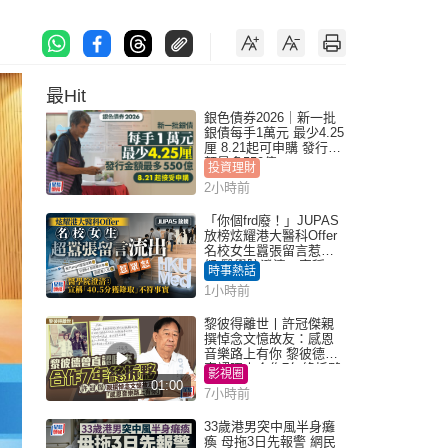
最Hit
銀色債券2026｜新一批
銀債每手1萬元 最少4.25
厘 8.21起可申購 發行金
額最多550億
投資理財
2小時前
「你個frd廢！」JUPAS
放榜炫耀港大醫科Offer
名校女生囂張留言惹眾
怒 醫學院澄清：宣稱
時事熱話
「40.5分獲錄取」不符事
1小時前
實｜Juicy叮
黎彼得離世丨許冠傑親
撰悼念文憶故友：感恩
音樂路上有你 黎彼德曾
直認唔夾合作7年終拆夥
影視圈
01:00
7小時前
33歲港男突中風半身癱
瘓 母拖3日先報警 網民