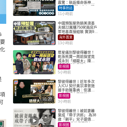
震驚：執返條命係神蹟
自爆2個惡習｜Juicy叮
時事熱話
11小時前
中國預製屋熱銷美澳墨
夫婦22萬購750呎兩房戶
零地基直接組裝 實測9個
G
月激讚
海外置業
只要
13小時前
轉化
眾星痛別黎彼得離世！
乾孫熊寶一周前探望竟
成永別「細龍太」陳思
圻淚憶唉吔男朋友
影視圈
5小時前
是
黎彼得離世丨近年多次
入ICU 契仔黃宗澤曾施
援手助醫重病：佢瀟灑
一項
一生唔想大家唔開心
影視圈
01:23
3小時前
可
黎彼得離世丨被前妻離
棄成「帶子洪郎」 為38
歲「躺平」兒子還債多
年 曾盼尋伴侶度晚年
影視圈