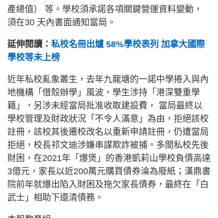
產總值） 等。學校須承諾各項關鍵營運資料變動，
須在30 天內書面通知當局。
延伸閱讀：
私校名冊出爐 58%學校表列 加拿大國際
學校等未上榜
近年私校亂象叢生，去年九龍塘的一諾中學捲入與內
地機構「借殼辦學」風波，學生涉持「港深雙重學
籍」，另涉未經當局批准收取建設費， 當局最終以
學校管理及財政狀況「不令人滿意」為由，拒絕該校
註冊，該校其後遷校改名以重新申請註冊，仍遭當局
拒絕，校長祁文迪涉嫌串謀欺詐被捕。多間私校先後
財困，在2021年「爆煲」的香港凱莉山學校負債高達
3億元，家長以近200萬元購買債券淪為廢紙；漢鼎書
院前年就爆出陷入財困及拖欠家長債券，最終在「白
武士」相助下還清債務。