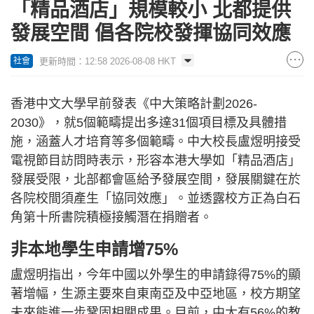
「精品酒店」規模較小 北都提供
發展空間 倡各院校發揮協同效應
更新時間：12:58 2026-08-08 HKT
社會
香港中文大學早前發表《中大策略計劃2026-
2030》，就5個範疇提出多達31個項目標及具體措
施，涵蓋人才培育等多個範疇。中大校長盧煜明接受
電視節目訪問時表示，形容本港大學如「精品酒店」
發展受限，北部都會區給予發展空間，發展關鍵在於
各院校間須產生「協同效應」。並透露校方正為白石
角第十所書院積極接觸潛在捐贈者。
非本地學生申請增75%
盧煜明指出，今年中國以外學生的申請錄得75%的顯
著增幅，生源主要來自東南亞及中亞地區，校方期望
未來能進一步鞏固相關成果。目前，中大有56%的教