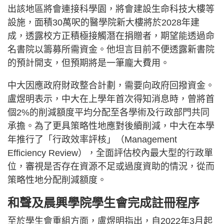
出該地區將會連接科學園，將會建設生命科技大樓等
設施，面積30萬呎的醫學院新大樓將於2028年建
成，透露校方正積極接觸潛在捐贈者，期望能透過命
名書院以籌募所需資金。他坦言目前不便透露新書院
的預計開支，但預期將是一筆龐大費用。
中大因應政府財政整合計劃，需要向政府回撥資金。
盧煜明表示，中大在上學年首次得知消息時，曾將首
個2%的削減額度平均分配至各學術及行政部門共同
承擔。為了更具策略性地應對後續削減，中大在本學
年推行了「行政效率評核」（Management
Efficiency Review），全面評估校內最大型的行政單
位，審視是否存在資源不足或過度資助的情況，從而
策略性地分配削減額度。
和聲及晨興學院學生會完成註冊程序
至於學生會重組方面，盧煜明指出，自2022年3月起