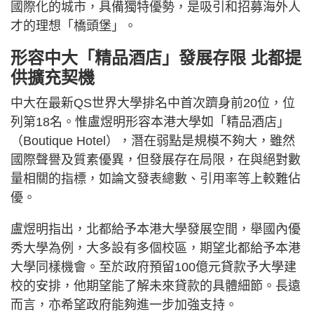
國際化的城市，具備獨特優勢，是吸引和招募海外人
才的理想「橋頭堡」。
形容中大「精品酒店」發展存限 北都提
供擴充契機
中大在最新QS世界大學排名中首次躋身前20位，位
列第18名。惟盧煜明形容本港大學如「精品酒店」
（Boutique Hotel），潛在弱點是規模不夠大，雖然
國際聲譽及質素優異，但發展存在局限，在與絕對數
量相關的指標，如論文發表總數、引用率等上較難佔
優。
盧煜明指出，北都給予本港大學發展空間，舉國內優
秀大學為例，大多設有多個校區，期望北都給予本港
大學同樣機會。至於政府預留100億元貸款予大學建
校的安排，他期望能了解未來貸款的具體細節。長遠
而言，亦希望政府能夠進一步加強支持。