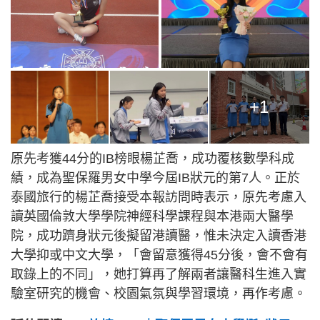
+1
原先考獲44分的IB榜眼楊芷喬，成功覆核數學科成
績，成為聖保羅男女中學今屆IB狀元的第7人。正於
泰國旅行的楊芷喬接受本報訪問時表示，原先考慮入
讀英國倫敦大學學院神經科學課程與本港兩大醫學
院，成功躋身狀元後擬留港讀醫，惟未決定入讀香港
大學抑或中文大學，「會留意獲得45分後，會不會有
取錄上的不同」，她打算再了解兩者讓醫科生進入實
驗室研究的機會、校園氣氛與學習環境，再作考慮。