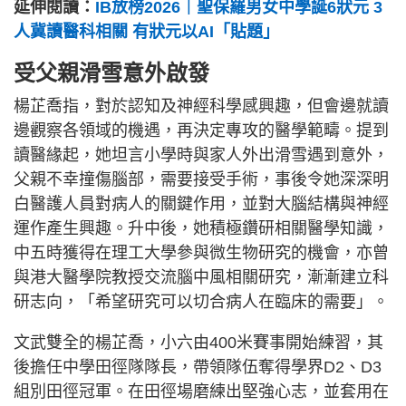
延伸閱讀：
IB放榜2026｜聖保羅男女中學誕6狀元 3
人冀讀醫科相關 有狀元以AI「貼題」
受父親滑雪意外啟發
楊芷喬指，對於認知及神經科學感興趣，但會邊就讀
邊觀察各領域的機遇，再決定專攻的醫學範疇。提到
讀醫緣起，她坦言小學時與家人外出滑雪遇到意外，
父親不幸撞傷腦部，需要接受手術，事後令她深深明
白醫護人員對病人的關鍵作用，並對大腦結構與神經
運作產生興趣。升中後，她積極鑽研相關醫學知識，
中五時獲得在理工大學參與微生物研究的機會，亦曾
與港大醫學院教授交流腦中風相關研究，漸漸建立科
研志向，「希望研究可以切合病人在臨床的需要」。
文武雙全的楊芷喬，小六由400米賽事開始練習，其
後擔任中學田徑隊隊長，帶領隊伍奪得學界D2、D3
組別田徑冠軍。在田徑場磨練出堅強心志，並套用在