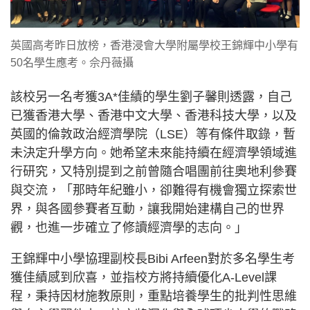
英國高考昨日放榜，香港浸會大學附屬學校王錦輝中小學有
50名學生應考。佘丹薇攝
該校另一名考獲3A*佳績的學生劉子馨則透露，自己
已獲香港大學、香港中文大學、香港科技大學，以及
英國的倫敦政治經濟學院（LSE）等有條件取錄，暫
未決定升學方向。她希望未來能持續在經濟學領域進
行研究，又特別提到之前曾隨合唱團前往奧地利參賽
與交流，「那時年紀雖小，卻難得有機會獨立探索世
界，與各國參賽者互動，讓我開始建構自己的世界
觀，也進一步確立了修讀經濟學的志向。」
王錦輝中小學協理副校長Bibi Arfeen對於多名學生考
獲佳績感到欣喜，並指校方將持續優化A-Level課
程，秉持因材施教原則，重點培養學生的批判性思維