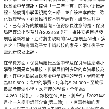
氏基金中學結龍，提供「十二年一貫」的中小銜接課
程。陸慶濤小學重視兩文三語，並自設校本教材，強
化數理學習，亦會推行校本科學課程，讓學生升中
時，已有良好的數理基礎。值得家長注意的是，保良
局陸慶濤小學預計在2028-29學年，遷往安達臣道發
展區全新校舍，屆時將由現時的24班擴展至30班，換
言之，現時有意為子女申請該校的家長，兩年後子女
需到新校址上課。
在學費方面，保良局羅氏基金中學及保良局陸慶濤小
學雖然同是直資學校，但學費相對多數的直資學校為
低，其中保良局羅氏基金中學初中的學費，現時每年
為$19,800 ；高中的學費，每年為$ 24,000。至於保
良局陸慶濤小學，26年度的學費，全年為$
14,260（待批） ，該校在9月5日，將舉行「2027年9
月小一入學申請簡介會(第二輪) 」，有意參加的家