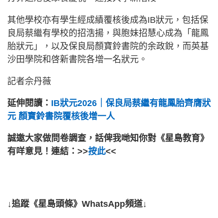
其他學校亦有學生經成績覆核後成為IB狀元，包括保
良局蔡繼有學校的招浩揚，與胞妹招慧心成為「龍鳳
胎狀元」，以及保良局顏寶鈴書院的余政銳，而英基
沙田學院和啓新書院各增一名狀元。
記者佘丹薇
延伸閱讀：
IB狀元2026｜保良局蔡繼有龍鳳胎齊膺狀
元 顏寶鈴書院覆核後增一人
誠邀大家做問卷調查，話俾我哋知你對《星島教育》
有咩意見！連結：>>
按此
<<
↓追蹤《星島頭條》WhatsApp頻道↓