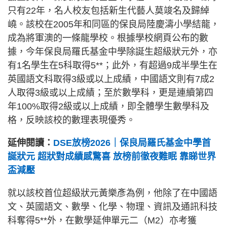
只有22年，名人校友包括新生代藝人莫竣名及歸綽
嶢。該校在2005年和同區的保良局陸慶濤小學結龍，
成為將軍澳的一條龍學校。根據學校網頁公布的數
據，今年保良局羅氏基金中學除誕生超級狀元外，亦
有1名學生在5科取得5**；此外，有超過9成半學生在
英國語文科取得3級或以上成績，中國語文則有7成2
人取得3級或以上成績；至於數學科，更是連續第四
年100%取得2級或以上成績，即全體學生數學科及
格，反映該校的數理表現優秀。
延伸閱讀：
DSE放榜2026｜保良局羅氏基金中學首
誕狀元 超狀對成績感驚喜 放榜前徹夜難眠 靠睇世界
盃減壓
就以該校首位超級狀元黃樂彥為例，他除了在中國語
文、英國語文、數學、化學、物理、資訊及通訊科技
科奪得5**外，在數學延伸單元二（M2）亦考獲