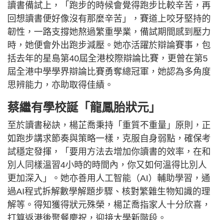
讀書備試上，「跑步的時候會覺得跑步比較辛苦，再
回想讀書便好像沒有那麼辛苦」，賽道上咬牙堅持的
韌性，一路支撐她熬過繁重學業，備試期間感到壓力
時，她便會外出跑步減壓。她亦活躍於辯論賽事，包
括去年的星島第40屆全港校際辯論比賽，更曾在第5
屆全港中學學界辯論比賽勇奪總冠軍，她認為多角度
思辨能力，亦助取得佳績。
蔡繼有學校誕「龍鳳胎狀元」
至於讀書秘訣，楊芷喬秉持「重質不重量」原則，正
如跑步講求節奏與策略一樣，克服自身弱點，確保考
試穩定發揮，「要用方法去增加你讀書的效率，在和
別人同樣溫習4小時的時間內，你又如何溫得比別人
更加深入」。她亦善用人工智能（AI）輔助學習，通
過AI程式拆解數學解題步驟、核對繁雜生物知識的理
解等。得知獲得狀元殊榮，楊芷喬指家人十分欣喜，
打算返港後聚餐慶祝，迎接大學新階段。