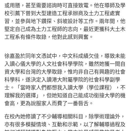
或用膳，甚至需要諮詢時可直接致電。他在導師及學
校引薦下曾到大型建造工程承辦商及土力工程處實
習，並參與地下鑽探、斜坡設計等工作。兩年間，他
堅定自己成為土力工程師的志向，最近更獲科大土木
工程系有條件取錄，他對此感到興奮。
徐嘉盈於同年文憑試中，中文科成績欠佳，導致未能
入讀心儀大學的人文社會科學學院，雖然她獲一間自
資大學和台灣的大學取錄，惟均非自己有興趣的社會
科學科，遂決定入讀港大附屬學院的社會科學副學
士。「當時家人們都想我入讀大學（學位課程），不
理解我的選擇」，但她知道自己能成功銜接大學的機
會高，更為說服家人而費了一番唇舌。
在校內她修讀了不少輔導相關科目，除學術理論外，
亦有很多模擬情境、互動和示範，以了解輔導過程及