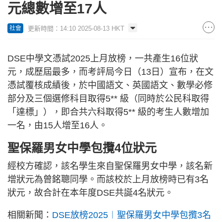
元總數增至17人
更新時間：14:10 2025-08-13 HKT
社會
DSE中學文憑試2025上月放榜，一共產生16位狀
元，成歷屆最多，而考評局今日（13日）宣布，在文
憑試覆核成績後，於中國語文、英國語文、數學必修
部分及三個選修科目取得5** 級（同時於公民科取得
「達標」），即合共六科取得5** 級的考生人數增加
一名，由15人增至16人。
聖保羅男女中學包攬4位狀元
經校方確認，該名學生來自聖保羅男女中學，該名新
增狀元為曾銘聰同學。而該校於上月放榜時已有3名
狀元，故合計在本年度DSE共誕4名狀元。
相關新聞：
DSE放榜2025︱聖保羅男女中學包攬3名