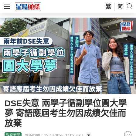
繁
简
DSE失意 兩學子循副學位圓大學
夢 寄語應屆考生勿因成績欠佳而
放棄
更新時間：12:43 2025-07-02 HKT
教育新聞