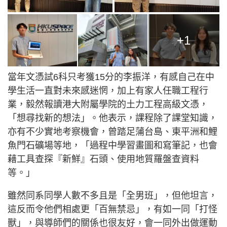
+1
當年文憑試6科只考獲15分的李振洋，有感自己在中
學生活一直對未來感迷惘，加上有家人任職工程行
業，毅然報讀港大附屬學院的土力工程高級文憑，
「想尋找新的想法」。他表示，課程除了課堂知識，
亦有不少實地考察機會，曾踏足蒲台島、東平洲和鯉
魚門石礦場等地，「過程中學習畫圖和寫筆記，也會
藉工具查探『新鮮』石頭、使用地質羅盤查資料
等。」
雖然同系同學人數不多且是「全男班」，但他坦言，
這反而令他們相處更「百無禁忌」，有如一同「打怪
獸」，與導師們的關係也很友好，會一同外出做運動