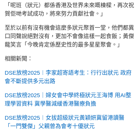
「呢班（狀元）都係香港及世界未來嘅棟樑，再次祝
賀佢哋考試成功，將來努力貢獻社會。」
至於以前有沒有機會這麼多狀元聚首一堂，他們都異
口同聲說絕對沒有，更加不會像這樣一起食飯；黃傑
龍笑言「今晚肯定係歷史性的最多星星聚會。」
相關新聞：
DSE放榜2025︱李家超寄語考生：行行出狀元 政府
會不斷提供多元出路
DSE放榜2025｜婦女會中學終極狀元王海博 用AI整
理學習資料 冀學醫減緩香港醫療負擔
DSE放榜2025︱女拔超級狀元黃穎妍冀留港讀醫
「一門雙傑」父親曾為會考十優狀元