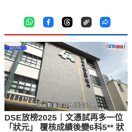
Loaded
:
Unmute
81.32%
DSE放榜2025︱文憑試再多一位
「狀元」 覆核成績後變6科5** 狀