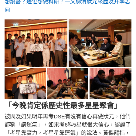
想讀醫？邊位想做科研？一文睇清狀元來歷及升學志
向
「今晚肯定係歷史性最多星星聚會」
被問及如果明年再考DSE有沒有信心再做狀元，他們
都稱「講運氣」，如果考6科5星就很大信心，認證了
「考星靠實力，考星星靠運氣」的說法。黃傑龍指，