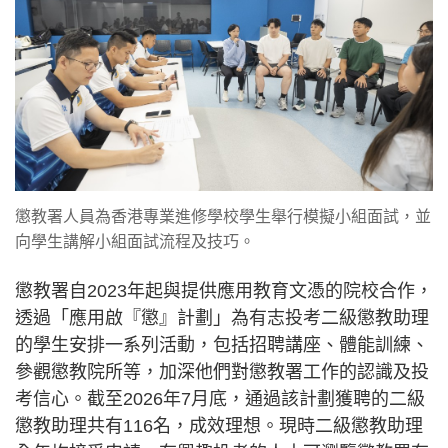
懲教署人員為香港專業進修學校學生舉行模擬小組面試，並
向學生講解小組面試流程及技巧。
懲教署自2023年起與提供應用教育文憑的院校合作，
透過「應用啟『懲』計劃」為有志投考二級懲教助理
的學生安排一系列活動，包括招聘講座、體能訓練、
參觀懲教院所等，加深他們對懲教署工作的認識及投
考信心。截至2026年7月底，通過該計劃獲聘的二級
懲教助理共有116名，成效理想。現時二級懲教助理