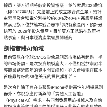
據悉，雙方近期將敲定投資協議，並於索尼2026財年
（即2027年3月）完結前正式成立該合資企業，預計
由索尼及台積電分別持股約60%及40%。新廠房將設
於索尼旗下位於熊本縣合志市的現有廠區內，預計最
快可於 2029年投入量產。目前雙方正就潛在政府補
貼事宜，與日本經濟產業省展開磋商。
劍指實體AI領域
目前索尼在全球CMOS影像感測器市場佔有超過一半
的市場份額。是次投資規模龐大，不僅相當於索尼半
導體業務近四年的資本開支總和，亦與台積電在熊本
首座晶片廠約86億美元的投資額相若。
是次合作除了旨在為蘋果iPhone提供高性能相機感測
器外，亦銳意應付新興的「實體人工智能」
（Physical AI）需求，共同開發應用於機械人及自動
駕駛汽車等領域的高性能感測器。此舉有助索尼抗衡