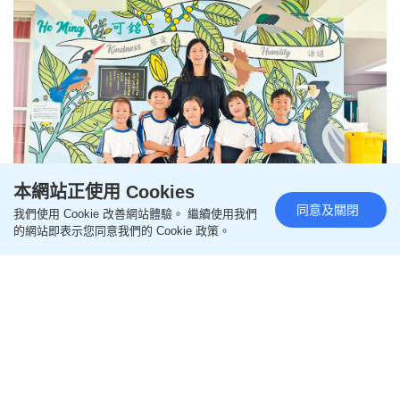
本網站正使用 Cookies
同意及關閉
我們使用 Cookie 改善網站體驗。 繼續使用我們
嗇色園主辦可銘學校 VASK@HO
的網站即表示您同意我們的 Cookie 政策。
MING計劃 推動正向教育 締造幸
福校園
更新時間：16:38 2025-07-08 HKT
升學攻略
可銘學校營造積極自主的學習氛圍，透過VASK@HO
MING令學生建立「愛學習 學習愛」的良好價值觀和