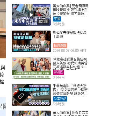
黃大仙血案│死者預謀報
復噪音滋擾 聽到樓上單
位拉鐵閘聲 攜刀等𨋢伏
擊傷者
突發
02:38
3小時前
謝偉俊夫婦擬效法蔡瀾
｜周顯
投資理財
2026-08-07 06:00 HKT
81歲高雄返港召集佳視
藝人茶敘 初代郭靖黃蓉
同框遇羅樂林勾起《神
人與
鵰俠侶》回憶殺
影視圈
係
8小時前
權
手機無電陷「世紀大恐
慌」 港女崩潰憶中環街
頭借電落難記 感激好心
人溫馨相助：這份溫暖
時事熱話
記一輩子｜Juicy叮
5小時前
黃大仙血案│死傷者曾為