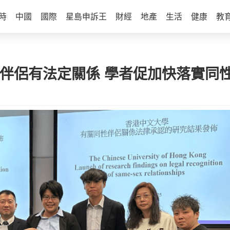
時
中國
國際
星島申訴王
財經
地產
生活
健康
教
性伴侶有法定關係 學者促加快落實同