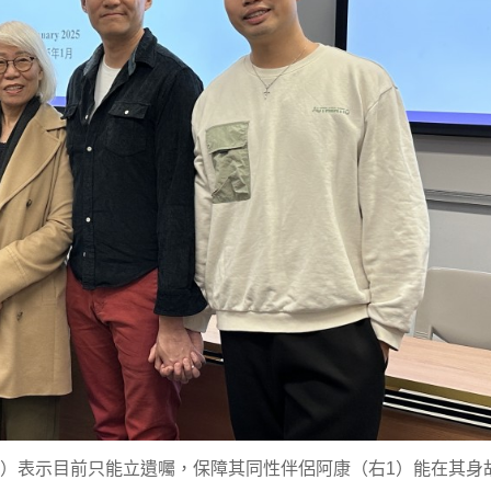
右2）表示目前只能立遺囑，保障其同性伴侶阿康（右1）能在其身