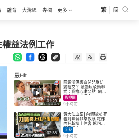
繁
简
育
體育
大灣區
專欄
更多
性權益法例工作
最Hit
陳錦鴻保護自閉兒受訪
變嗌交？ 激動反駁顏聯
武：我擔心咁又點 網民
批主持咄咄逼人
影視圈
01:20
9小時前
黃大仙血案│內情曝光 死
者對噪音非常敏感 電梯
內狂斬樓上住客 返回住
所墮樓亡
突發
02:38
9小時前