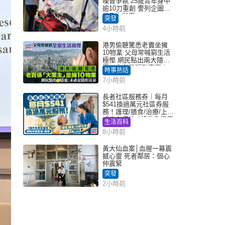
噪音爭執 25歲青年身中
逾10刀重創 警列企圖謀
殺及自殺案
突發
4小時前
港男偷聽驚悉老竇坐擁
10物業 父母常喊窮生活
極慳 網民點出兩大隱
憂：未必是隱形富豪｜
時事熱話
Juicy叮
7小時前
長者社區服務券｜每月
$541換過萬元社區券服
務！護理/膳食/治療/上門
或中心任揀 1條件免資產
生活百科
審查（附申請資格及教
8小時前
學）
黃大仙血案│血腥一幕震
撼心靈 死者鄰居：個心
仲震緊
突發
2小時前