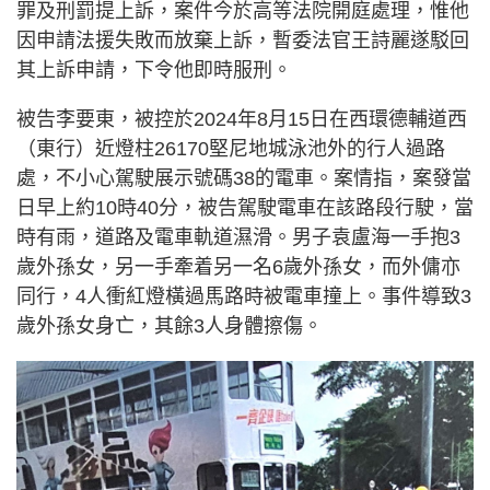
罪及刑罰提上訴，案件今於高等法院開庭處理，惟他
因申請法援失敗而放棄上訴，暫委法官王詩麗遂駁回
其上訴申請，下令他即時服刑。
被告李要東，被控於2024年8月15日在西環德輔道西
（東行）近燈柱26170堅尼地城泳池外的行人過路
處，不小心駕駛展示號碼38的電車。案情指，案發當
日早上約10時40分，被告駕駛電車在該路段行駛，當
時有雨，道路及電車軌道濕滑。男子袁盧海一手抱3
歲外孫女，另一手牽着另一名6歲外孫女，而外傭亦
同行，4人衝紅燈橫過馬路時被電車撞上。事件導致3
歲外孫女身亡，其餘3人身體擦傷。