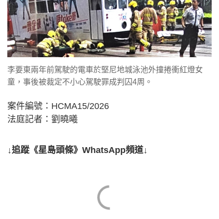
李要東兩年前駕駛的電車於堅尼地城泳池外撞捲衝紅燈女
童，事後被裁定不小心駕駛罪成判囚4周。
案件編號：HCMA15/2026
法庭記者：劉曉曦
↓追蹤《星島頭條》WhatsApp頻道↓