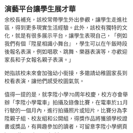
演藝平台讓學生展才華
余校長補充，該校常帶學生外出參觀，讓學生走進社
區，得到更多現實生活經驗。此外，該校有獨特的文
化，就是有很多展示平台，讓學生表現自己，「例如
我們有個『陞星相識小舞台』，學生可以在午飯時段
後報名表演，例如唱歌、跳舞、樂器表演等，亦歡迎
家長和子女報名親子表演。」
她指該校未來會加強幼小銜接，多邀請幼稚園家長到
校看表演，讓他們感受校園氣氛。
值得一提的是，就李陞小學70周年校慶，校方亦會舉
辦「李陞小學電車」拍攝及錄像比賽，在電車於11月
行駛的一個月內，進行拍攝照片或短片，比賽分為李
陞親子組、校友組和公開組，得獎作品將獲頒學校證
書或獎品，有興趣參加的讀者，可留意李陞小學網頁