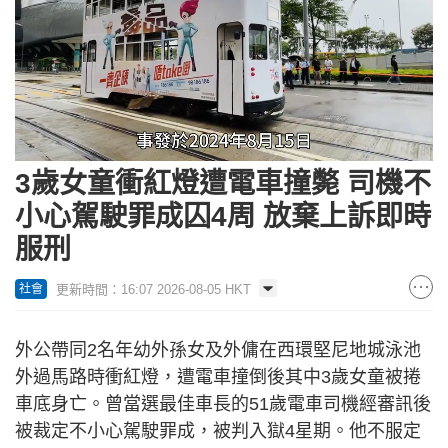
Loaded
:
Unmute
100.00%
3歲女童衝紅燈遭電車撞斃 司機不
小心駕駛罪成囚4周 放棄上訴即時
服刑
更新時間：16:07 2026-08-05 HKT
社會
外公帶同2名年幼外孫女及外傭在西環堅尼地城泳池
外過馬路時衝紅燈，遭電車撞倒後其中3歲女童被捲
車底身亡。曾當選最佳車長的51歲電車司機經審訊後
被裁定不小心駕駛罪成，被判入獄4星期。他不服定