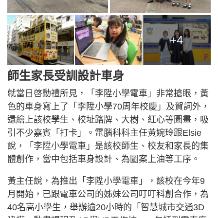
+4
師生家長受訓設計車身
就當日啓動禮所見，「李陞小學電車」非常搶眼，黃
色的車身寫上了「李陞小學70周年校慶」及賀詞外，
還繪上該校學生、校址路牌、大樹、紅心等圖畫，吸
引不少嘉賓「打卡」。電腦科科主任黃婉玲跟Elsie
說，「李陞小學電車」是該校師生、校友和家長的集
體創作，當中包括車身設計、為圖案上油等工序。
黃主任說，為推出「李陞小學電車」，該校在今年9
月開始，已跟電車公司的姊妹公司叮叮科創合作，為
40名高小學生，舉辦逾20小時的「智慧城市交通3D