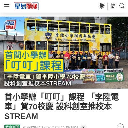
繁
简
首小學辦「叮叮」課程 「李陞電
車」賀70校慶 設科創室推校本
STREAM
更新時間：12:07 2024-11-05 HKT
教育新聞