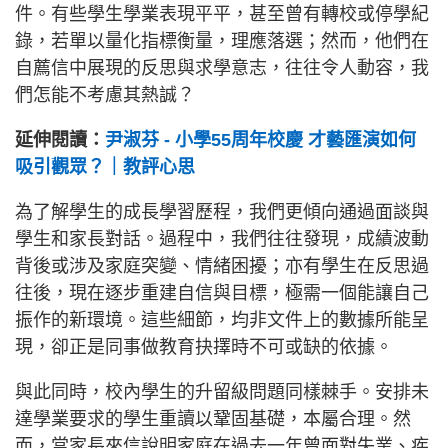
件。有些學生學業表現平平，甚至曾有轉校或停學紀
錄，若單以量化指標衡量，理應落選；然而，他們在
自薦信中展現的反思與求學意志，往往令人動容，我
們怎能不考慮其熱誠？
延伸閱讀：
尹淑芬 - 小學55周年校慶 才藝匯演如何
吸引觀眾？｜教評心思
為了解學生的成長學習歷程，我們更傾向通過面談與
學生和家長對話。過程中，我們往往發現，成績波動
背後或涉及家庭突變、情緒困擾；亦有學生在反思過
往後，現在逐步重建自信與目標，極需一個能讓自己
振作的新環境。這些細節，均非文件上的數據所能呈
現，卻正是同事做教育抉擇時不可或缺的依據。
與此同時，校內學生的升留級問題同樣棘手。安排未
達學業要求的學生重讀以鞏固基礎，本屬合理。然
而，當家長來信說明家庭在過去一年曾面對失業、疾