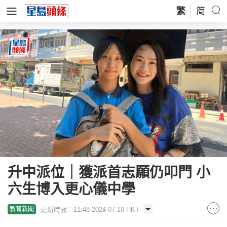
繁
简
升中派位｜獲派首志願仍叩門 小
六生博入更心儀中學
更新時間：11:48 2024-07-10 HKT
教育新聞