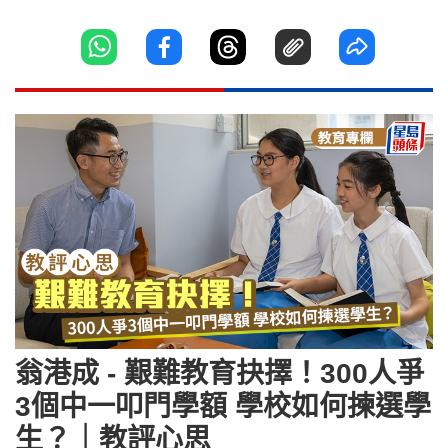
翁港成 - 艱難教育抉擇！300人爭
3個中一叩門學額 學校如何揀選學
生？｜教評心思