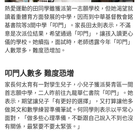
熱愛運動的田同學雖獲派第一志願學校，但她渴望就
讀着重體育方面發展的中學，因而到中華基督教會銘
基書院等3間中學「叩門」。家長田太則表示，不滿
意是次派位結果，希望通過「叩門」，讓孩入讀更心
儀的學校。她續指，面試時，老師透露今年「叩門」
人數眾多，難度恐增加。
叩門人數多 難度恐增
家長何太育有一對孿生兒子，小兒子獲派葵青區一間
首志願中學，二人昨前往九龍華仁書院「叩門」。她
表示，期望讓兒子「有更好的選擇」，又打算讓他多
做英文和數學練習準備筆試。何同學則表示以平常心
面對，「做多些心理準備，不斷跟自己說入不到也沒
有關係，最緊要不要太緊張。」