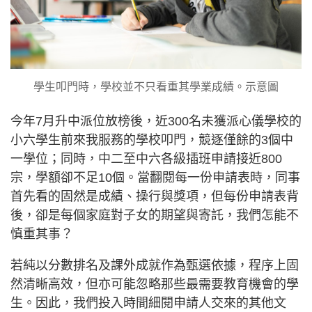
學生叩門時，學校並不只看重其學業成績。示意圖
今年7月升中派位放榜後，近300名未獲派心儀學校的
小六學生前來我服務的學校叩門，競逐僅餘的3個中
一學位；同時，中二至中六各級插班申請接近800
宗，學額卻不足10個。當翻閱每一份申請表時，同事
首先看的固然是成績、操行與獎項，但每份申請表背
後，卻是每個家庭對子女的期望與寄託，我們怎能不
慎重其事？
若純以分數排名及課外成就作為甄選依據，程序上固
然清晰高效，但亦可能忽略那些最需要教育機會的學
生。因此，我們投入時間細閱申請人交來的其他文