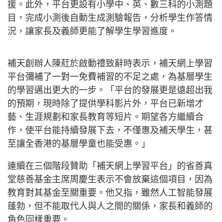
援。此外，平台更設有小學中、英、數三科的小測題
目，完成小測後自動生成測驗報告，分析學生作答情
況，讓家長及義師更能了解學生學習進度。
補天創辦人陳葒於啟動禮致辭時表示，補天網上學習
平台彌補了一對一免費補習的不足之處，為基層學生
的學習邁出更大的一步。「平台的發展更是遠超出我
的預期，現時除了提供學科影片外，平台已新增才
藝、生涯規劃和家長教育等短片。期望各方繼續合
作，使平台能持續發展下去，不僅惠及補天學生，甚
至讓全香港的基層學童也能受惠。」
連續在三個階段贊助「補天網上學習平台」的省善真
堂慈善基金主席周慶生表示不會放棄這個項目，因為
教育對其基金至關重要。他又指，雖然人工智能發展
蓬勃，但不能取代人與人之間的關係，家長和義師的
角色同樣重要。