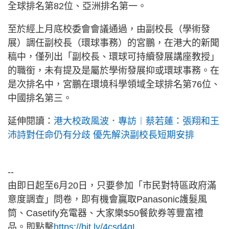
全球排名第82位、亞洲排名第一。
至於經上月底校委會會議通過，由副校長（學術發
展）調任副校長（環球事務）的宮鵬，在港大的新聞
稿中，僅列出「副校長、環球可持續發展講座教授」
的職銜，未有提及是屬於學術發展抑或環球事務。在
是次排名中，宮鵬在環境科學領域全球排名第76位、
中國排名第三。
延伸閱讀：
港大校政風波．專訪︱蔡若蓮：張翔和王
沛詩對任命仍有分歧 優先解決副校長短期安排
--
由即日起至6月20日，只要參加「市民對特區政府滿
意度調查」問卷，即有機會贏取Panasonic護髮風
筒、Casetify充電器、大家樂$50餐飲券等豐富禮
品。即點擊
https://bit.ly/4csd4qL