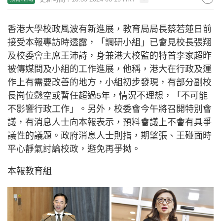
香港大學校政風波有新進展，教育局局長蔡若蓮日前
接受本報專訪時透露，「調研小組」已會見校長張翔
及校委會主席王沛詩，身兼港大校監的特首李家超昨
被傳媒問及小組的工作進展，他稱，港大在行政及運
作上有需要改善的地方，小組初步發現，有部分副校
長崗位懸空或暫任超過5年，情況不理想，「不可能
不影響行政工作」。另外，校委會今午將召開特別會
議，有消息人士向本報表示，預料會議上不會有具爭
議性的議題。政府消息人士則指，期望張、王碰面時
平心靜氣討論校政，避免再爭拗。
本報教育組