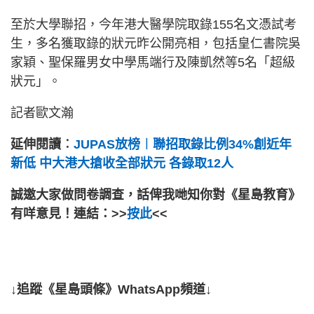
至於大學聯招，今年港大醫學院取錄155名文憑試考
生，多名獲取錄的狀元昨公開亮相，包括皇仁書院吳
家穎、聖保羅男女中學馬端行及陳凱然等5名「超級
狀元」。
記者歐文瀚
延伸閱讀︰
JUPAS放榜︱聯招取錄比例34%創近年
新低 中大港大搶收全部狀元 各錄取12人
誠邀大家做問卷調查，話俾我哋知你對《星島教育》
有咩意見！連結：>>
按此
<<
↓追蹤《星島頭條》WhatsApp頻道↓