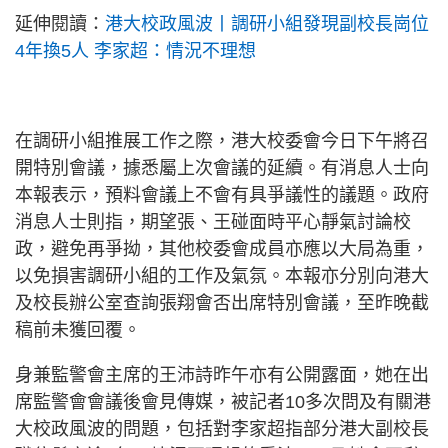
延伸閱讀：
港大校政風波丨調研小組發現副校長崗位
4年換5人 李家超：情況不理想
在調研小組推展工作之際，港大校委會今日下午將召
開特別會議，據悉屬上次會議的延續。有消息人士向
本報表示，預料會議上不會有具爭議性的議題。政府
消息人士則指，期望張、王碰面時平心靜氣討論校
政，避免再爭拗，其他校委會成員亦應以大局為重，
以免損害調研小組的工作及氣氛。本報亦分別向港大
及校長辦公室查詢張翔會否出席特別會議，至昨晚截
稿前未獲回覆。
身兼監警會主席的王沛詩昨午亦有公開露面，她在出
席監警會會議後會見傳媒，被記者10多次問及有關港
大校政風波的問題，包括對李家超指部分港大副校長