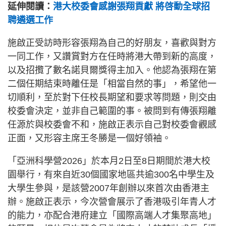
延伸閱讀：
港大校委會感謝張翔貢獻 將啓動全球招
聘遴選工作
施啟正受訪時形容張翔為自己的好朋友，喜歡與對方
一同工作，又讚賞對方在任時將港大帶到新的高度，
以及招攬了數名諾貝爾獎得主加入。他認為張翔在第
二個任期結束時離任是「相當自然的事」，希望他一
切順利，至於對下任校長期望和要求等問題，則交由
校委會決定，並非自己範圍的事。被問到有傳張翔離
任源於與校委會不和，施啟正表示自己對校委會觀感
正面，又形容主席王冬勝是一個好領袖。
「亞洲科學營2026」於本月2日至8日期間於港大校
園舉行，有來自近30個國家地區共逾300名中學生及
大學生參與，是該營2007年創辦以來首次由香港主
辦。施啟正表示，今次營會展示了香港吸引年青人才
的能力，亦配合港府建立「國際高端人才集聚高地」