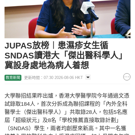
JUPAS放榜︱患濕疹女生循
SNDAS讀港大「傑出醫科學人」
冀設身處地為病人着想
更新時間：07:30 2026-08-06 HKT
教育新聞
​大學聯招結果昨出爐，香港大學醫學院今年通過文憑
試錄取184人，首次分拆成為聯招課程的「內外全科
醫學士（傑出醫科學人）」共取錄28人，包括5名應
屆「超級狀元」及8名「學校推薦直接取錄計劃」
（SNDAS）學生，兩者均創歷來新高。其中一名獲