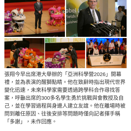
張翔今早出席港大舉辦的「亞洲科學營2026」開幕
禮，並為表演的醒獅點睛。他在致辭時指出現代世界
變化迅速，未來科學家需要透過跨學科合作尋找答
案，呼籲出席的300多名學生勇於挑戰與會教授及自
己，並在學習過程與身邊人建立友誼。他在離場時被
問到離任原因、往後安排等問題時僅向記者揮手稱
「多謝」，未作回應。