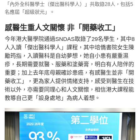
「內外全科醫學士（傑出醫科學人）」共取錄28人，包括5
名應屆「超級狀元」。
感醫生重人文關懷 非「開藥收工」
今年港大醫學院通過SNDAS取錄了29名學生，其中8
人入讀「傑出醫科學人」課程，其中培僑書院女生陳
勵筠指，入讀醫科是自幼夢想，她自小患有嚴重濕
疹，長期需要就醫、服藥和塗藥膏，明白有人陪伴的
重要；加上去年底母親確診患癌，有感醫生並非「開
藥收工」，更為家人提供情緒支持，感受到醫生在技
術以外，亦需要同理心和人文關懷，相信港大課程能
教導自己更「設身處地」為病人着想。