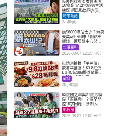
港男偷聽驚悉老竇坐擁
10物業 父母常喊窮生活
極慳 網民點出兩大隱
憂：未必是隱形富豪｜
時事熱話
Juicy叮
2小時前
嫌$8000津貼太少？港男
失業報ERB呻「倒貼車
飯錢」遭培訓中心怒轟
網民幽默教路：揀呢類
生活百科
課程唔會蝕...
2026-08-07 12:25 HKT
街坊酒樓推「平民價」
歎奢華盛宴！$9.8紅燒
BB鴿/$28開邊蒸龍蝦 3
大晚餐超值優惠
飲食
20小時前
63歲關之琳與27歲男模
爆「嫲孫戀」？激罕開
腔19字回應：多謝大家
掛念近況
影視圈
2026-08-07 12:00 HKT