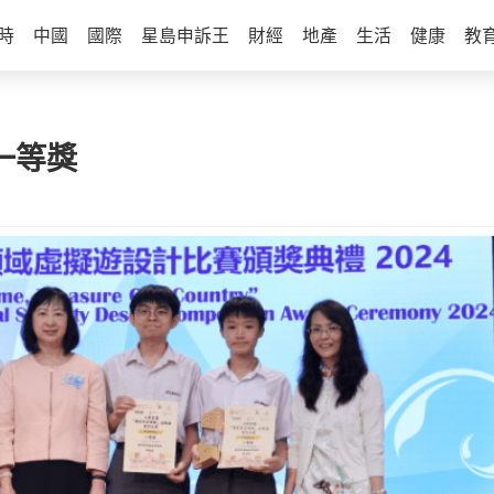
時
中國
國際
星島申訴王
財經
地產
生活
健康
教
一等獎