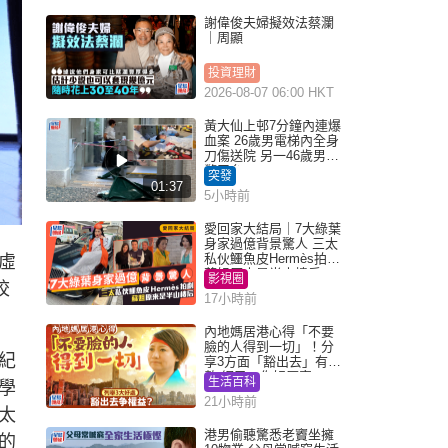
謝偉俊夫婦擬效法蔡瀾
｜周顯
投資理財
2026-08-07 06:00 HKT
黃大仙上邨7分鐘內連爆
血案 26歲男電梯內全身
刀傷送院 另一46歲男倒
斃平台
突發
01:37
5小時前
愛回家大結局｜7大綠葉
身家過億背景驚人 三太
私伙鱷魚皮Hermès拍劇
虛
蘇姐原來是半山樓后
影視圈
校
17小時前
內地媽居港心得「不要
臉的人得到一切」！分
紀
享3方面「豁出去」有著
數 網民：你好厲害
生活百科
學
21小時前
太
港男偷聽驚悉老竇坐擁
的