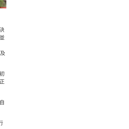
決
並
索及
初
正
自
行