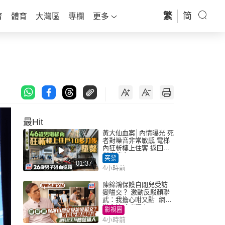
繁
简
育
體育
大灣區
專欄
更多
最Hit
黃大仙血案│內情曝光 死
者對噪音非常敏感 電梯
內狂斬樓上住客 返回住
所墮樓亡
突發
01:37
4小時前
陳錦鴻保護自閉兒受訪
變嗌交？ 激動反駁顏聯
武：我擔心咁又點 網民
批主持咄咄逼人
影視圈
4小時前