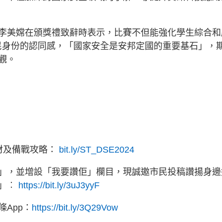
李美嫦在頒獎禮致辭時表示，比賽不但能強化學生綜合和
國民身份的認同感，「國家安全是安邦定國的重要基石」，
觀。
教材及備戰攻略：
bit.ly/ST_DSE2024
」，並增設「我要讚佢」欄目，現誠邀市民投稿讚揚身邊
佢」︰
https://bit.ly/3uJ3yyF
App：
https://bit.ly/3Q29Vow