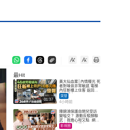
最Hit
黃大仙血案│內情曝光 死
者對噪音非常敏感 電梯
內狂斬樓上住客 返回住
所墮樓亡
突發
01:37
4小時前
陳錦鴻保護自閉兒受訪
變嗌交？ 激動反駁顏聯
武：我擔心咁又點 網民
批主持咄咄逼人
影視圈