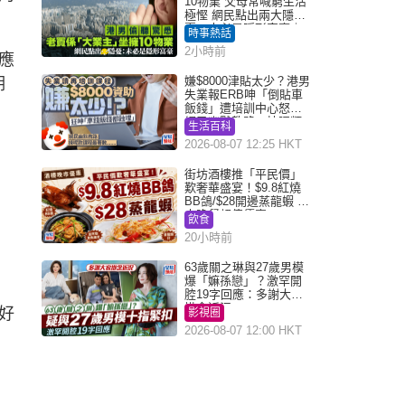
10物業 父母常喊窮生活
極慳 網民點出兩大隱
憂：未必是隱形富豪｜
時事熱話
Juicy叮
2小時前
應
嫌$8000津貼太少？港男
期
失業報ERB呻「倒貼車
飯錢」遭培訓中心怒轟
網民幽默教路：揀呢類
生活百科
課程唔會蝕...
2026-08-07 12:25 HKT
街坊酒樓推「平民價」
歎奢華盛宴！$9.8紅燒
BB鴿/$28開邊蒸龍蝦 3
大晚餐超值優惠
飲食
20小時前
63歲關之琳與27歲男模
爆「嫲孫戀」？激罕開
腔19字回應：多謝大家
掛念近況
好
影視圈
2026-08-07 12:00 HKT