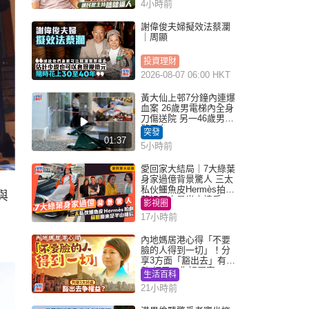
4小時前
謝偉俊夫婦擬效法蔡瀾
｜周顯
投資理財
2026-08-07 06:00 HKT
黃大仙上邨7分鐘內連爆
血案 26歲男電梯內全身
刀傷送院 另一46歲男倒
斃平台
突發
01:37
5小時前
愛回家大結局｜7大綠葉
身家過億背景驚人 三太
私伙鱷魚皮Hermès拍劇
與
蘇姐原來是半山樓后
影視圈
17小時前
內地媽居港心得「不要
臉的人得到一切」！分
享3方面「豁出去」有著
數 網民：你好厲害
生活百科
21小時前