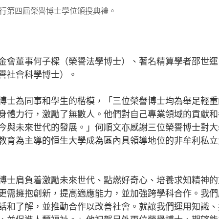
行第四屆榮譽博士學位頒授典禮。
金會董事何子樑（榮譽法學博士）、著名精算學者邵世運
譽社會科學博士）。
博士為同事和學生的楷模，「三位榮譽博士均為舉足輕重
身體力行，激勵了無數人。他們對自己專業領域的貢獻和
今與未來世代的發展。」何順文亦感謝三位榮譽博士對大
教育為主導的恒生大學成為區內具領導地位的非牟利私立
博士肩負着激勵未來世代、點燃好奇心、培養求知精神的
更需擁抱創新，提高適應能力，並加強跨學科合作。我們
話和了解，並推動合作以改善社會。就讓我們運用知識、