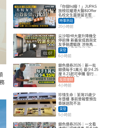
「你個frd廢！」JUPAS
放榜炫耀港大醫科Offer
名校女生囂張留言惹眾
怒 醫學院澄清：宣稱
時事熱話
「40.5分獲錄取」不符事
20小時前
實｜Juicy叮
尖沙咀H8大廈升降機全
停前傳 新義安成員與女
友爭執遭驅逐 涉拖馬刑
毀被捕 警另通緝4男
突發
01:07
6小時前
銀色債券2026｜新一批
銀債每手1萬元 最少4.25
厘 8.21起可申購 發行金
領
額最多550億
投資理財
務
4小時前
珍惜生命｜荃灣15歲少
年墮樓 事前曾報警預告
昏迷送院不治
突發
5小時前
銀色債券2026｜一文看