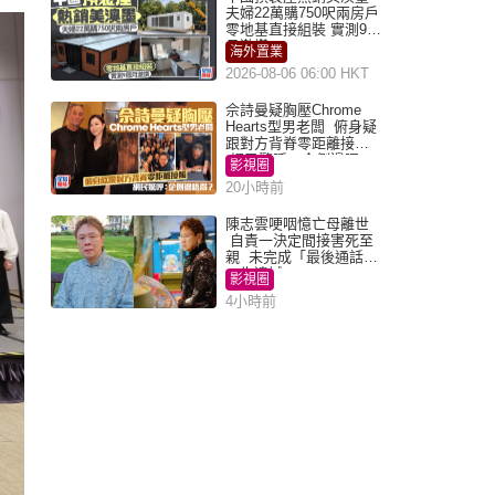
夫婦22萬購750呎兩房戶
零地基直接組裝 實測9個
月激讚
海外置業
2026-08-06 06:00 HKT
佘詩曼疑胸壓Chrome
Hearts型男老闆 俯身疑
跟對方背脊零距離接觸
網民驚呼：企側邊唔
影視圈
得？
20小時前
陳志雲哽咽憶亡母離世
自責一決定間接害死至
親 未完成「最後通話」
一生遺憾
影視圈
4小時前