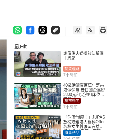
最Hit
謝偉俊夫婦擬效法蔡瀾
｜周顯
投資理財
7小時前
40歲港漂棄百萬年薪來
港做保險 昔日國企高層
3800元租尖沙咀床位｜
租盤Million
樓市動向
7小時前
「你個frd廢！」JUPAS
放榜炫耀港大醫科Offer
名校女生囂張留言惹眾
怒 醫學院澄清：宣稱
時事熱話
「40.5分獲錄取」不符事
20小時前