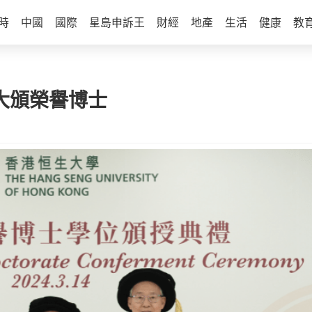
時
中國
國際
星島申訴王
財經
地產
生活
健康
教
大頒榮譽博士