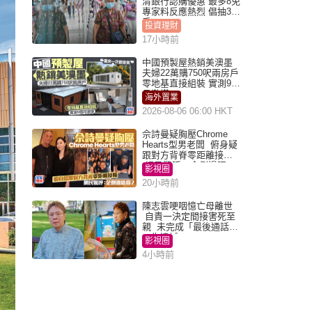
清銀行認購優惠 最多8免
專家料反應熱烈 倡抽30
手
投資理財
17小時前
中國預製屋熱銷美澳墨
夫婦22萬購750呎兩房戶
零地基直接組裝 實測9個
月激讚
海外置業
2026-08-06 06:00 HKT
佘詩曼疑胸壓Chrome
Hearts型男老闆 俯身疑
跟對方背脊零距離接觸
網民驚呼：企側邊唔
影視圈
得？
20小時前
陳志雲哽咽憶亡母離世
自責一決定間接害死至
親 未完成「最後通話」
一生遺憾
影視圈
4小時前