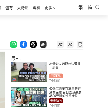
繁
简
育
體育
大灣區
專欄
更多
最Hit
謝偉俊夫婦擬效法蔡瀾
｜周顯
投資理財
7小時前
40歲港漂棄百萬年薪來
港做保險 昔日國企高層
3800元租尖沙咀床位｜
租盤Million
樓市動向
7小時前