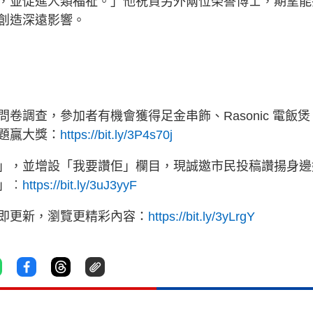
，並促進人類福祉。」他祝賀另外兩位榮譽博士，期望能
創造深遠影響。
卷調查，參加者有機會獲得足金串飾、Rasonic 電飯煲
題贏大獎：
https://bit.ly/3P4s70j
」，並增設「我要讚佢」欄目，現誠邀市民投稿讚揚身邊
」︰
https://bit.ly/3uJ3yyF
立即更新，瀏覽更精彩內容：
https://bit.ly/3yLrgY