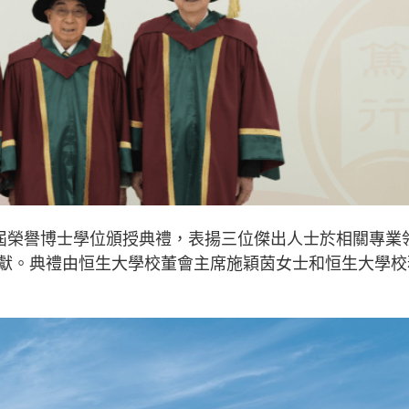
四屆榮譽博士學位頒授典禮，表揚三位傑出人士於相關專業
獻。典禮由恒生大學校董會主席施穎茵女士和恒生大學校