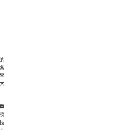
的
各
學
大
重
應
技