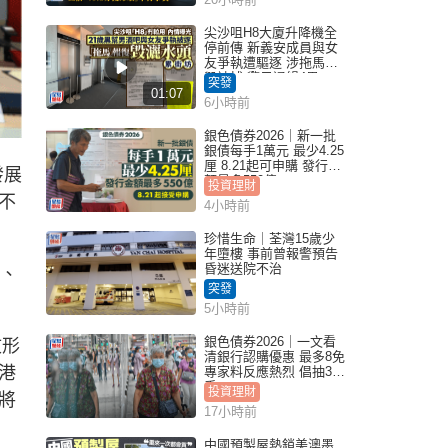
實｜Juicy叮
尖沙咀H8大廈升降機全
停前傳 新義安成員與女
友爭執遭驅逐 涉拖馬刑
毀被捕 警另通緝4男
突發
01:07
6小時前
銀色債券2026｜新一批
銀債每手1萬元 最少4.25
厘 8.21起可申購 發行金
發展
額最多550億
投資理財
不
4小時前
珍惜生命｜荃灣15歲少
年墮樓 事前曾報警預告
昏迷送院不治
新、
突發
5小時前
銀色債券2026｜一文看
文形
清銀行認購優惠 最多8免
港
專家料反應熱烈 倡抽30
手
投資理財
將
17小時前
中國預製屋熱銷美澳墨