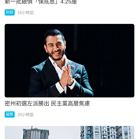
新一批銀債「保底息」4.25厘
16小時前
財經
密州初選左派勝出 民主黨高層焦慮
20小時前
國際