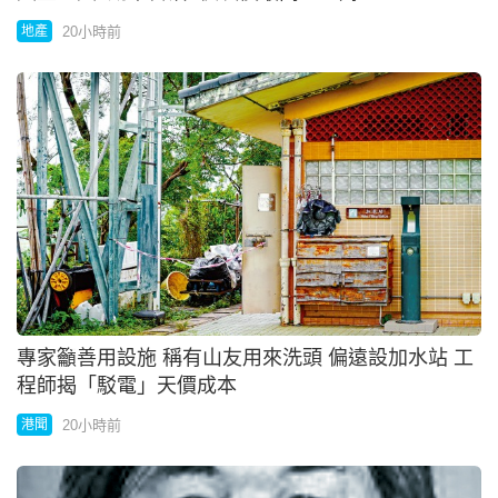
專家籲善用設施 稱有山友用來洗頭 偏遠設加水站 工
程師揭「駁電」天價成本
20小時前
港聞
人販子「梅姨」真名曝光 會否判死惹關注
20小時前
中國