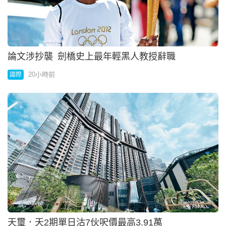
天璽．天2期單日沽7伙呎價最高3.91萬
20小時前
地產