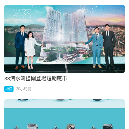
9款電鬚刨測試189元小米性價比高
20小時前
港聞
前傳銷頭目變「大師」涉毆學童
20小時前
中國