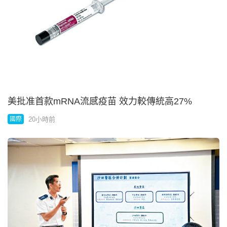
Stray Kids回應BTS杯葛格林美 揚言着重內在多於外
界評價
20小時前
娛樂