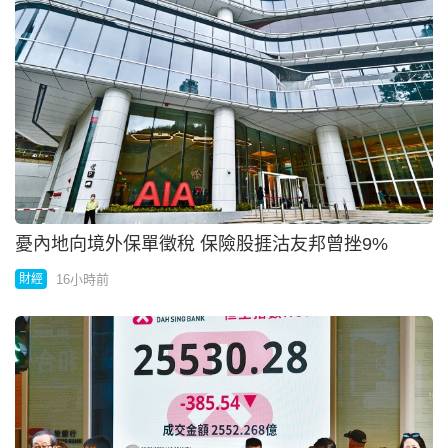
憂內地向境外保單徵稅 保險股捱沽友邦曾挫9%
16小時前
財經