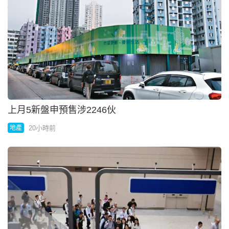
上月5新盤申預售涉2246伙
20小時前
地產