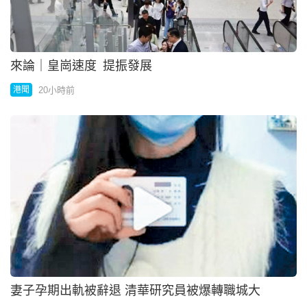
來論｜皇崗速度 提振發展
20小時前
港聞
妻子孕期出軌被辭退 清華研究員被爆轉職城大