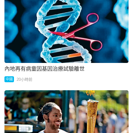
論文涉抄襲 劍橋史上最年輕黑人教授辭職
20小時前
國際