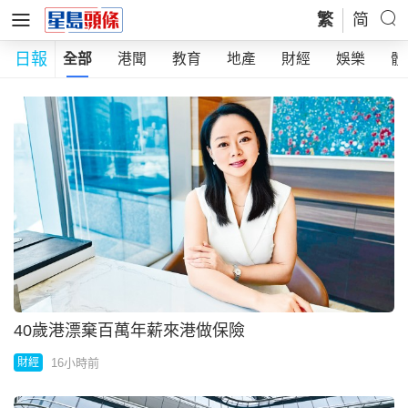
繁
简
日報
全部
港聞
教育
地產
財經
娛樂
體
40歲港漂棄百萬年薪來港做保險
16小時前
財經