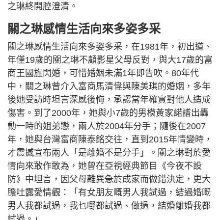
之琳終開腔澄清。
關之琳感情生活向來多姿多采
關之琳感情生活向來多姿多采，在1981年，初出道、
年僅19歲的關之琳不顧影星父母反對，與大17歲的富
商王國旌閃婚，可惜婚姻未滿1年即告吹。80年代
中，關之琳曾介入富商馬清偉與陳美琪的婚姻，多年
後她受訪時坦言深感後悔，承認當年確實對他人造成
傷害。到了2000年，她與小7歲的男模黃家諾譜出轟
動一時的姐弟戀，兩人於2004年分手；隨後在2007
年，她與台灣富商陳泰銘交往，直到2015年情變時，
才震撼宣布兩人「是離婚不是分手」。關之琳對於愛
情向來敢作敢為，她曾在亞視經典節目《今夜不設
防》中坦言，因父母離異急於成家而做錯決定，更大
膽吐露愛情觀：「有女朋友嘅男人我試過，結過婚嘅
男人我都試過，我乜嘢都試過、做過，結婚離婚我都
試過。」