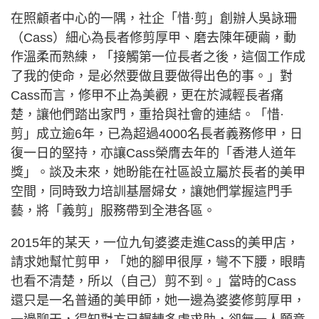
在照顧者中心的一隅，社企「惜·剪」創辦人吳詠珊
（Cass）細心為長者修剪厚甲、磨去陳年硬繭，動
作溫柔而熟練，「接觸第一位長者之後，這個工作成
了我的使命，是必然要做且要做得出色的事。」對
Cass而言，修甲不止為美觀，更在於減輕長者痛
楚，讓他們踏出家門，重拾與社會的連結。「惜·
剪」成立逾6年，已為超過4000名長者義務修甲，日
復一日的堅持，亦讓Cass榮膺去年的「香港人道年
獎」。談及未來，她盼能在社區設立屬於長者的美甲
空間，同時致力培訓基層婦女，讓她們掌握這門手
藝，將「義剪」服務帶到全港各區。
2015年的某天，一位九旬婆婆走進Cass的美甲店，
請求她幫忙剪甲，「她的腳甲很厚，彎不下腰，眼睛
也看不清楚，所以（自己）剪不到。」當時的Cass
還只是一名普通的美甲師，她一邊為婆婆修剪厚甲，