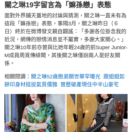
關之琳19字留言為「嫲孫戀」表態
面對外界鋪天蓋地的討論與猜測，關之琳一直未有為
這段「嫲孫戀」表態，事隔3月，關之琳昨日（６
日）終於在微博發文親自闢謠：「多謝各位掛念我的
近況，網傳的戀情消息並不屬實，多謝大家關心。」
關之琳10年前亦曾與比她年輕24歲的前Super Junior-
M成員周覓傳緋聞，其後關之琳僅說兩人是好友關
係。
相關閱讀：
關之琳52歲胞弟關世華罕曝光 跟姐姐如
餅印身材挺拔氣質儒雅 曾歷破產現住中半山豪宅