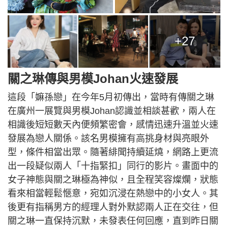
+27
關之琳傳與男模Johan火速發展
這段「嫲孫戀」在今年5月初傳出，當時有傳關之琳
在廣州一展覽與男模Johan認識並相談甚歡，兩人在
相識後短短數天內便頻繁密會，感情迅速升溫並火速
發展為戀人關係。該名男模擁有高挑身材與亮眼外
型，條件相當出眾。隨著緋聞持續延燒，網路上更流
出一段疑似兩人「十指緊扣」同行的影片。畫面中的
女子神態與關之琳極為神似，且全程笑容燦爛，狀態
看來相當輕鬆愜意，宛如沉浸在熱戀中的小女人。其
後更有指稱男方的經理人對外默認兩人正在交往，但
關之琳一直保持沉默，未發表任何回應，直到昨日關