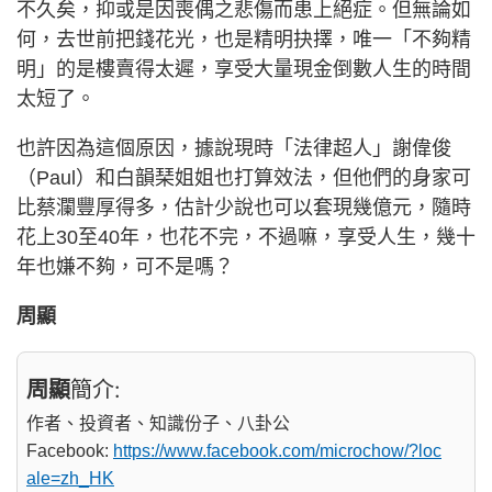
不久矣，抑或是因喪偶之悲傷而患上絕症。但無論如
何，去世前把錢花光，也是精明抉擇，唯一「不夠精
明」的是樓賣得太遲，享受大量現金倒數人生的時間
太短了。
也許因為這個原因，據說現時「法律超人」謝偉俊
（Paul）和白韻琹姐姐也打算效法，但他們的身家可
比蔡瀾豐厚得多，估計少說也可以套現幾億元，隨時
花上30至40年，也花不完，不過嘛，享受人生，幾十
年也嫌不夠，可不是嗎？
周顯
周顯
簡介:
作者、投資者、知識份子、八卦公
Facebook:
https://www.facebook.com/microchow/?loc
ale=zh_HK