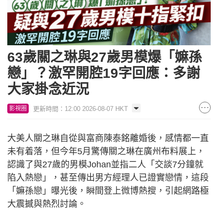
63歲關之琳與27歲男模爆「嫲孫
戀」？激罕開腔19字回應：多謝
大家掛念近況
更新時間：12:00 2026-08-07 HKT
影視圈
大美人關之琳自從與富商陳泰銘離婚後，感情都一直
未有着落，但今年5月驚傳關之琳在廣州布料展上，
認識了與27歲的男模Johan並指二人「交談7分鐘就
陷入熱戀」，甚至傳出男方經理人已證實戀情，這段
「嫲孫戀」曝光後，瞬間登上微博熱搜，引起網路極
大震撼與熱烈討論。