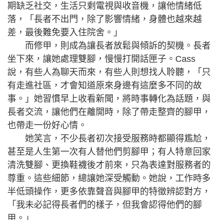
期缺乏社交，生活只剩電視與收音機，讓他情緒低
落，「長者不出門，除了影響情緒，身體也越來越
差，最後難免要入住院舍。」
而修甲，則成為讓長者放鬆與傾訴的契機。長者
坐下來，讓她處理雙腳，慢慢打開話匣子。Cass
說，有些人為聊天而來，有些人則想找人聆聽，「只
有走進社區，才會知道原來身邊有這麼多不同的故
事。」她習慣早上收看新聞，將時事轉化為話題，與
長者交流，讓他們在離開時，除了帶走整齊的腳甲，
也帶走一份好心情。
她笑言，不少長者初次接受服務時都顯得尷尬，
甚至是人生第一次有人替他們剪腳甲；有人特意回家
清洗雙腳、更換鞋襪後才前來，只為表達對服務者的
尊重。這些細節，總讓她深受觸動。她說，工作時多
半低頭操作，更多依靠聲音與腳甲的特徵辨認對方，
「我未必記得長者們的樣子，但我會認得他們的腳
甲。」