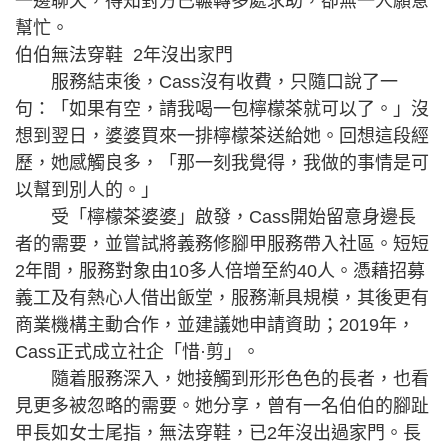
一邊聊天，得知對方已輾轉多處求助，卻無一人願意
幫忙。
伯伯無法穿鞋 2年沒出家門
服務結束後，Cass沒有收費，只隨口說了一
句：「如果有空，請我喝一包檸檬茶就可以了。」沒
想到翌日，婆婆買來一排檸檬茶送給她。回想這段經
歷，她感觸良多，「那一刻我覺得，我做的事情是可
以幫到別人的。」
受「檸檬茶婆婆」啟發，Cass開始留意身邊長
者的需要，並嘗試將義務修腳甲服務帶入社區。短短
2年間，服務對象由10多人倍增至約40人。憑藉招募
義工及有熱心人借出飯堂，服務漸具規模，其後更有
商業機構主動合作，並建議她申請資助；2019年，
Cass正式成立社企「惜·剪」。
隨着服務深入，她接觸到形形色色的長者，也看
見更多被忽略的需要。她分享，曾有一名伯伯的腳趾
甲長如女士尾指，無法穿鞋，已2年沒出過家門。長