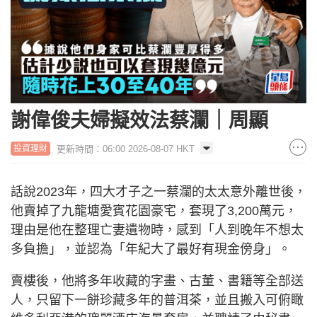
謝偉俊夫婦擬效法蔡瀾｜周顯
更新時間：06:00 2026-08-07 HKT
投資理財
話說2023年，四大才子之一蔡瀾的太太意外離世後，
他賣掉了九龍塘愛賓花園豪宅，套現了3,200萬元，
理由是他在整理亡妻遺物時，感到「人到晚年不想太
多負擔」，並認為「年紀大了最好有現金傍身」。
賣樓後，他將多年收藏的字畫、古董、書籍等全部送
人，只留下一餅珍藏多年的普洱茶，並且搬入可俯瞰