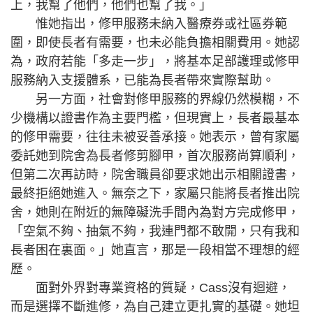
上，我幫了他們，他們也幫了我。」
惟她指出，修甲服務未納入醫療券或社區券範
圍，即使長者有需要，也未必能負擔相關費用。她認
為，政府若能「多走一步」，將基本足部護理或修甲
服務納入支援體系，已能為長者帶來實際幫助。
另一方面，社會對修甲服務的界線仍然模糊，不
少機構以證書作為主要門檻，但現實上，長者最基本
的修甲需要，往往未被妥善承接。她表示，曾有家屬
委託她到院舍為長者修剪腳甲，首次服務尚算順利，
但第二次再訪時，院舍職員卻要求她出示相關證書，
最終拒絕她進入。無奈之下，家屬只能將長者推出院
舍，她則在附近的無障礙洗手間內為對方完成修甲，
「空氣不夠、抽氣不夠，我連門都不敢開，只有我和
長者困在裏面。」她直言，那是一段相當不理想的經
歷。
面對外界對專業資格的質疑，Cass沒有迴避，
而是選擇不斷進修，為自己建立更扎實的基礎。她坦