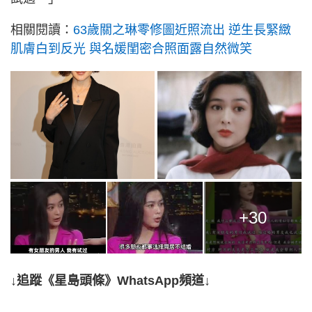
相關閱讀：
63歲關之琳零修圖近照流出 逆生長緊緻
肌膚白到反光 與名媛閨密合照面露自然微笑
+30
↓追蹤《星島頭條》WhatsApp頻道↓