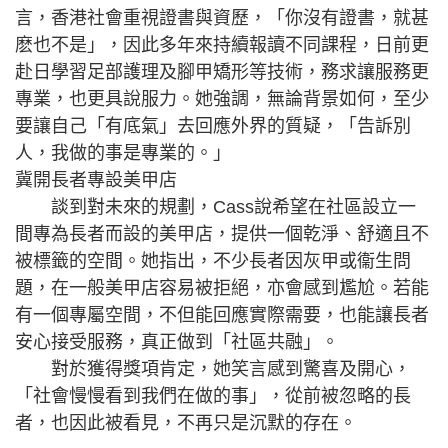
言，香港社會重視證書與資歷，「你沒有證書，就甚
麽也不是」，因此多年來持續報讀不同課程，日前更
赴日學習足部護理及腳甲矯形等技術，務求讓服務更
專業，也更具說服力。她強調，無論背景如何，至少
要讓自己「有底氣」去回應外界的質疑，「告訴別
人，我做的事是專業的。」
冀開長者專設美甲店
談到對未來的規劃，Cass說希望在社區設立一
間專為長者而設的美甲店，提供一個乾淨、舒適且不
被標籤的空間。她指出，不少長者因灰甲或衞生問
題，在一般美甲店容易被拒絕，亦會感到尷尬。若能
有一個專屬空間，不但能回應實際需要，也能讓長者
安心接受服務，真正做到「社區共融」。
對於獲得獎項肯定，她笑言感到驚喜及開心，
「社會慢慢看到我們在做的事」，從前被忽略的長
者，也因此被看見，不再只是沉默的存在。