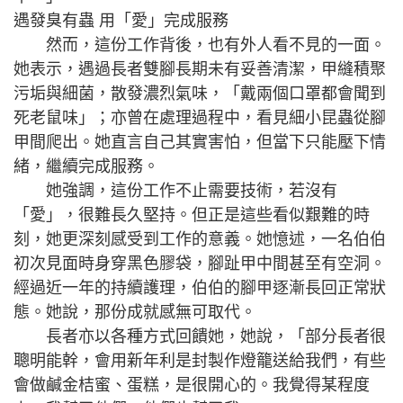
遇發臭有蟲 用「愛」完成服務
然而，這份工作背後，也有外人看不見的一面。
她表示，遇過長者雙腳長期未有妥善清潔，甲縫積聚
污垢與細菌，散發濃烈氣味，「戴兩個口罩都會聞到
死老鼠味」；亦曾在處理過程中，看見細小昆蟲從腳
甲間爬出。她直言自己其實害怕，但當下只能壓下情
緒，繼續完成服務。
她強調，這份工作不止需要技術，若沒有
「愛」，很難長久堅持。但正是這些看似艱難的時
刻，她更深刻感受到工作的意義。她憶述，一名伯伯
初次見面時身穿黑色膠袋，腳趾甲中間甚至有空洞。
經過近一年的持續護理，伯伯的腳甲逐漸長回正常狀
態。她說，那份成就感無可取代。
長者亦以各種方式回饋她，她說，「部分長者很
聰明能幹，會用新年利是封製作燈籠送給我們，有些
會做鹹金桔蜜、蛋糕，是很開心的。我覺得某程度