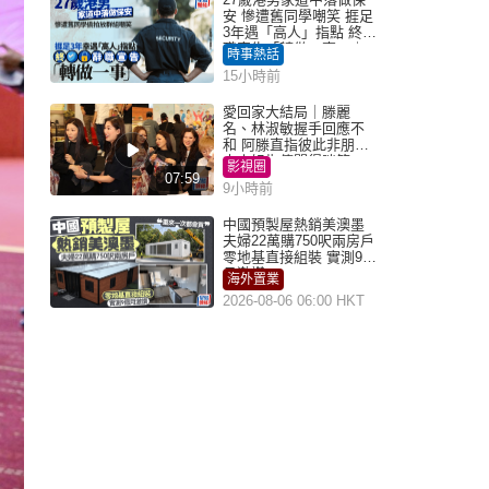
安 慘遭舊同學嘲笑 捱足
3年遇「高人」指點 終辭
職宣告「轉做一事」｜
時事熱話
Juicy叮
15小時前
愛回家大結局｜滕麗
名、林淑敏握手回應不
和 阿滕直指彼此非朋友
大小姐指傳聞得啖笑
影視圈
07:59
9小時前
中國預製屋熱銷美澳墨
夫婦22萬購750呎兩房戶
零地基直接組裝 實測9個
月激讚
海外置業
2026-08-06 06:00 HKT