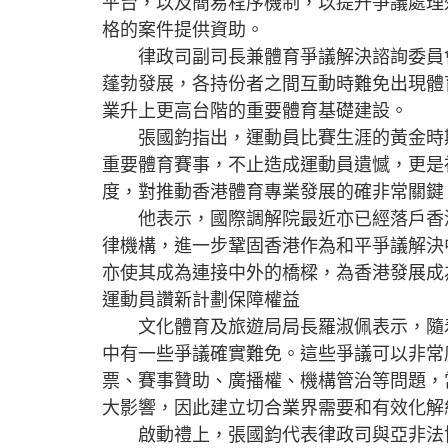
平台，以及簡易程序機制，以提升爭議處理
格的案件提供資助。
律政司副司長兼體育爭議解決諮詢委員會
蓬勃發展，各持份者之間互動時難免出現體
業升上更高台階的重要體育基礎建設。
張國鈞指出，運動員比賽生涯的黃金時期
重要體育賽事，不止造成運動員遺憾，更是
度，對推動香港體育專業發展的確非常關鍵
他表示，國際調解院最近亦已經落戶香港
律機構，進一步鞏固香港作為和平爭議解決
亦使其成為連接中外的橋樑，為香港發展成
運動員讚新計劃保障權益
文化體育及旅遊局局長羅淑佩表示，隨着
中有一些爭議確實難免。這些爭議可以非常
票、賽事贊助、廣播權、機構管治等問題，
大影響，因此建立切合業界需要和有效化解
啟動禮上，張國鈞代表律政司與亞非法協