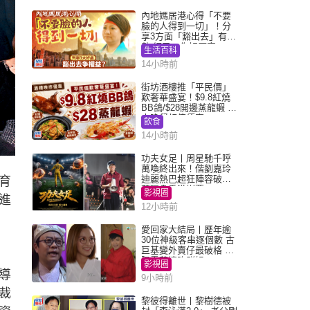
內地媽居港心得「不要
臉的人得到一切」！分
享3方面「豁出去」有著
數 網民：你好厲害
生活百科
14小時前
街坊酒樓推「平民價」
歎奢華盛宴！$9.8紅燒
BB鴿/$28開邊蒸龍蝦 3
大晚餐超值優惠
飲食
14小時前
功夫女足丨周星馳千呼
萬喚終出來！偕劉嘉玲
迪麗熱巴超狂陣容破天
育
荒現身香港謝票
影視圈
進
12小時前
愛回家大結局丨歷年逾
30位神級客串逐個數 古
巨基變外賣仔最破格 歐
陽震華情陷群姐
影視圈
導
9小時前
裁
黎彼得離世丨黎樹德被