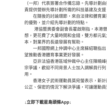
（一邦）代表簽署合作備忘錄。先導計劃由
責提供營辦先導計劃所需的科技基建及支援
在隨後的討論環節，來自法律和體育業界
的優勢，並介紹先導計劃的特點。
港協暨奧委會副會長霍啟剛指，本港曾有
想，更花費了大量時間和金錢，雙方都元氣
本，對業界的長遠發展有幫助。
一邦國際網上仲調中心主席蘇紹聰指出，
望推動香港體育事業更好發展。
亞非法協香港區域仲裁中心主任陳曉峰指
宗爭議，歡迎不同背景人士加入調解員行列
用。
香港女子武術運動員莫宛螢表示，新計劃
公正、保密的情況下解決爭議，可讓運動
↓立即下載星島頭條App↓