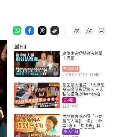
最Hit
謝偉俊夫婦擬效法蔡瀾
｜周顯
投資理財
2026-08-07 06:00 HKT
愛回家大結局｜7大綠葉
身家過億背景驚人 三太
私伙鱷魚皮Hermès拍劇
蘇姐原來是半山樓后
影視圈
11小時前
內地媽居港心得「不要
臉的人得到一切」！分
享3方面「豁出去」有著
數 網民：你好厲害
生活百科