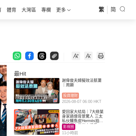
繁
简
育
體育
大灣區
專欄
更多
最Hit
謝偉俊夫婦擬效法蔡瀾
｜周顯
投資理財
2026-08-07 06:00 HKT
愛回家大結局｜7大綠葉
身家過億背景驚人 三太
私伙鱷魚皮Hermès拍劇
蘇姐原來是半山樓后
影視圈
11小時前