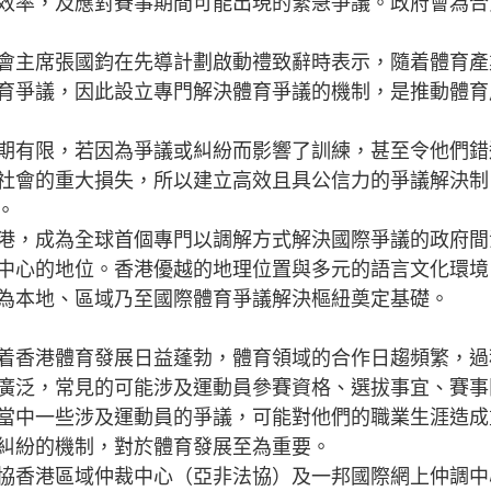
效率，及應對賽事期間可能出現的緊急爭議。政府會為合
主席張國鈞在先導計劃啟動禮致辭時表示，隨着體育產
育爭議，因此設立專門解決體育爭議的機制，是推動體育
有限，若因為爭議或糾紛而影響了訓練，甚至令他們錯
社會的重大損失，所以建立高效且具公信力的爭議解決制
。
，成為全球首個專門以調解方式解決國際爭議的政府間
中心的地位。香港優越的地理位置與多元的語言文化環境
為本地、區域乃至國際體育爭議解決樞紐奠定基礎。
香港體育發展日益蓬勃，體育領域的合作日趨頻繁，過
廣泛，常見的可能涉及運動員參賽資格、選拔事宜、賽事
當中一些涉及運動員的爭議，可能對他們的職業生涯造成
糾紛的機制，對於體育發展至為重要。
香港區域仲裁中心（亞非法協）及一邦國際網上仲調中