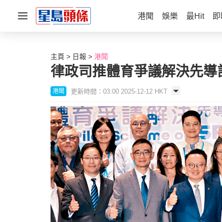
港聞
娛樂
最Hit
即
主頁
日報
港聞
律政司推體育爭議解決先導
更新時間：03:00 2025-12-12 HKT
港聞