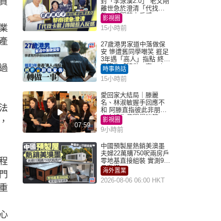
資
封「李泳漢2.0」 老父剛
離世急於澄清「代找卡
數」傳聞惹人反感
影視圈
業
15小時前
產
27歲港男家道中落做保
安 慘遭舊同學嘲笑 捱足
3年遇「高人」指點 終辭
職宣告「轉做一事」｜
過
時事熱話
Juicy叮
15小時前
愛回家大結局｜滕麗
名、林淑敏握手回應不
法
和 阿滕直指彼此非朋友
大小姐指傳聞得啖笑
，
影視圈
07:59
9小時前
中國預製屋熱銷美澳墨
夫婦22萬購750呎兩房戶
程
零地基直接組裝 實測9個
月激讚
海外置業
門
2026-08-06 06:00 HKT
重
心