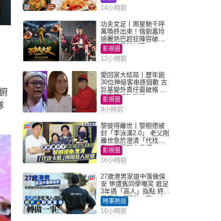
14小時前
功夫女足丨周星馳千呼
萬喚終出來！偕劉嘉玲
迪麗熱巴超狂陣容破天
荒現身香港謝票
影視圈
12小時前
愛回家大結局丨歷年逾
30位神級客串逐個數 古
巨基變外賣仔最破格 歐
俯
陽震華情陷群姐
影視圈
隊
9小時前
黎彼得離世丨黎樹德被
封「李泳漢2.0」 老父剛
離世急於澄清「代找卡
數」傳聞惹人反感
影視圈
16小時前
27歲港男家道中落做保
安 慘遭舊同學嘲笑 捱足
3年遇「高人」指點 終辭
職宣告「轉做一事」｜
時事熱話
Juicy叮
16小時前