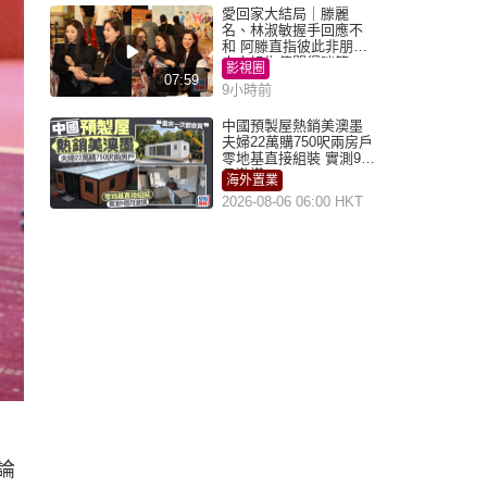
愛回家大結局｜滕麗
名、林淑敏握手回應不
和 阿滕直指彼此非朋友
大小姐指傳聞得啖笑
影視圈
07:59
9小時前
中國預製屋熱銷美澳墨
夫婦22萬購750呎兩房戶
零地基直接組裝 實測9個
月激讚
海外置業
2026-08-06 06:00 HKT
論