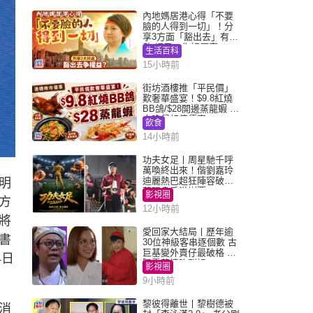
內地媽居港心得「不要
臉的人得到一切」！分
享3方面「豁出去」有著
數 網民：你好厲害
生活百科
15小時前
街坊酒樓推「平民價」
歎奢華盛宴！$9.8紅燒
BB鴿/$28開邊蒸龍蝦 3
大晚餐超值優惠
飲食
14小時前
功夫女足丨周星馳千呼
萬喚終出來！偕劉嘉玲
迪麗熱巴超狂陣容破天
明
荒現身香港謝票
影視圈
方
12小時前
將
愛回家大結局丨歷年逾
書
30位神級客串逐個數 古
巨基變外賣仔最破格 歐
4日
陽震華情陷群姐
影視圈
9小時前
黎彼得離世丨黎樹德被
消