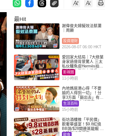
最Hit
謝偉俊夫婦擬效法蔡瀾
｜周顯
投資理財
2026-08-07 06:00 HKT
愛回家大結局｜7大綠葉
身家過億背景驚人 三太
私伙鱷魚皮Hermès拍劇
蘇姐原來是半山樓后
影視圈
11小時前
內地媽居港心得「不要
臉的人得到一切」！分
享3方面「豁出去」有著
數 網民：你好厲害
生活百科
15小時前
街坊酒樓推「平民價」
歎奢華盛宴！$9.8紅燒
BB鴿/$28開邊蒸龍蝦 3
大晚餐超值優惠
飲食