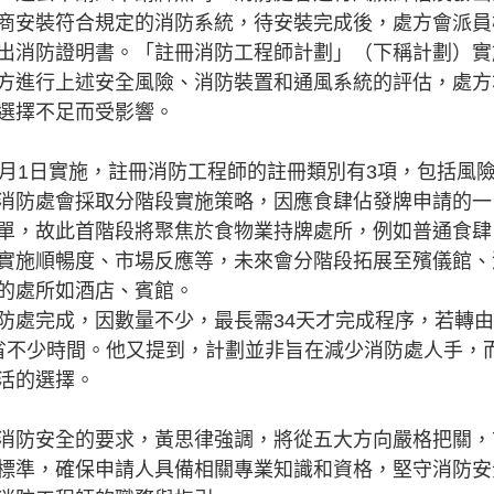
商安裝符合規定的消防系統，待安裝完成後，處方會派員
出消防證明書。「註冊消防工程師計劃」（下稱計劃）實
方進行上述安全風險、消防裝置和通風系統的評估，處方
選擇不足而受影響。
1日實施，註冊消防工程師的註冊類別有3項，包括風
消防處會採取分階段實施策略，因應食肆佔發牌申請的一
單，故此首階段將聚焦於食物業持牌處所，例如普通食肆
實施順暢度、市場反應等，未來會分階段拓展至殯儀館、
的處所如酒店、賓館。
處完成，因數量不少，最長需34天才完成程序，若轉由
省不少時間。他又提到，計劃並非旨在減少消防處人手，
活的選擇。
防安全的要求，黃思律強調，將從五大方向嚴格把關，
標準，確保申請人具備相關專業知識和資格，堅守消防安