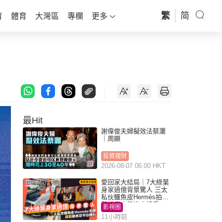
繁
简
育
體育
大灣區
專欄
更多
最Hit
謝偉俊夫婦擬效法蔡瀾
｜周顯
投資理財
2026-08-07 06:00 HKT
愛回家大結局｜7大綠葉
身家過億背景驚人 三太
私伙鱷魚皮Hermès拍劇
蘇姐原來是半山樓后
影視圈
11小時前