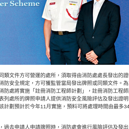
類文件方可營運的處所，須取得由消防處處長發出的證
消防安全規定，方可獲監管當局發出牌照或同類文件。為
消防處將實施「註冊消防工程師計劃」，註冊消防工程師
表列處所的牌照申請人提供消防安全風險評估及發出證明
該計劃預計於今年11月實施，預料可將處理時間由最多3
，過去申請人申請牌照時，消防處會進行風險評估及發出