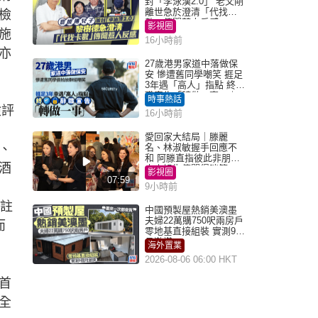
封「李泳漢2.0」 老父剛
離世急於澄清「代找卡
檢
數」傳聞惹人反感
影視圈
施
16小時前
亦
27歲港男家道中落做保
安 慘遭舊同學嘲笑 捱足
3年遇「高人」指點 終辭
職宣告「轉做一事」｜
時事熱話
Juicy叮
險評
16小時前
愛回家大結局｜滕麗
、
名、林淑敏握手回應不
和 阿滕直指彼此非朋友
酒
大小姐指傳聞得啖笑
影視圈
07:59
9小時前
註
中國預製屋熱銷美澳墨
夫婦22萬購750呎兩房戶
而
零地基直接組裝 實測9個
月激讚
海外置業
2026-08-06 06:00 HKT
首
全