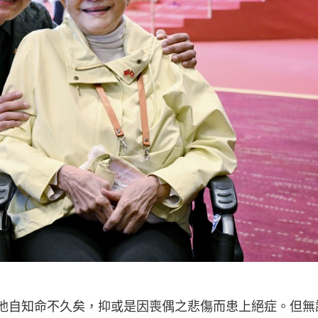
時是他自知命不久矣，抑或是因喪偶之悲傷而患上絕症。但無