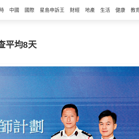
時
中國
國際
星島申訴王
財經
地產
生活
健康
教
查平均8天