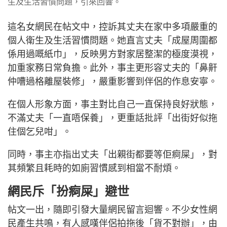
生及生活習慣問題，引來回響。
這名女網民在帖文中，控訴其丈夫在家中多項嚴重的
個人衛生及生活習慣問題。她直言丈夫「成屋周圍都
係用過嘅紙巾」，反映男方對家居整潔的極度漠視，
加重家務日常負擔。此外，事主更形容丈夫的「鼻鼾
仲嘈過格離屋裝修」，嚴重影響到伴侶的作息安寧。
在個人形象方面，事主對比自己一直保持良好狀態，
不滿丈夫「一直唔保養」，更重話批評「出街好似拖
住個乞兒咁」。
同時，事主亦指出丈夫「出親街都要等佢痾屎」，對
其頻繁且耗時的如廁習慣感到相當不耐煩。
網民斥「扮痾屎」避世
帖文一出，隨即引發大量網民留言迴響。不少女性網
民產生共鳴，有人感嘆伴侶拍拖後「貨不對辦」，由