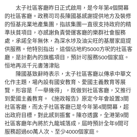
太子社區客廳昨日正式啟用，是今年第4個開幕
的社區客廳。政務司司長陳國基感謝提供地方及裝修
的恒基兆業地產集團，指該集團一直很支持政府的精
準扶貧項目，亦感謝負責營運客廳的樂群社會服務
處，承諾全年無休，為深水埗及油尖旺的基層家庭提
供服務。他特別指出，這個佔地約5000方呎的社區客
廳，是計劃內的旗艦項目，預計可服務500個家庭。
恒地再派千元書簿津貼
陳國基致辭時表示，太子社區客廳以傳承中華文
化作主題，場內設有國安教育、愛國主義教育等展
覽，形容是「一舉幾得」，既做到社區客廳，又推行
到愛國主義教育。《施政報告》原定今年會設置3間
社區客廳，而太子社區客廳已是今年第4間開幕，超
出政府目標，對此感到振奮。陳亦透露，全港第9間
社區客廳年內將於九龍城落成，屆時預計全年9間可
服務超過60萬人次、至少4000個家庭。