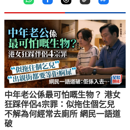
中年老公係最可怕嘅生物？ 港女
狂踩伴侶4宗罪：似拖住個乞兒
不解為何經常去廁所 網民一語道
破