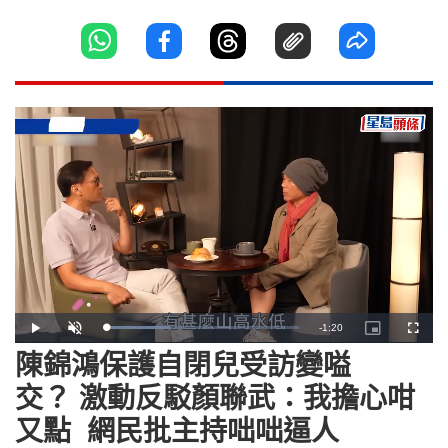
Remaining
-
1:20
Loaded
:
Play
Unmute
Picture-
Fullscr
33.54%
in-
Picture
陳錦鴻保護自閉兒受訪變嗌
Time
交？ 激動反駁顏聯武：我擔心咁
又點 網民批主持咄咄逼人