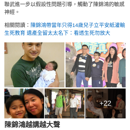
聯武進一步以假設性問題引導，觸動了陳錦鴻的敏感
神經。
相關閱讀：
陳錦鴻帶當年只得14歲兒子立平安紙灌輸
生死教育 遺產全留太太名下：看透生死勿放大
+22
陳錦鴻越講越大聲