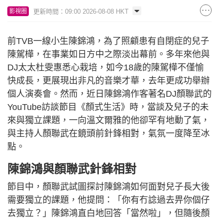
更新時間：09:00 2026-08-08 HKT
影視圈
前TVB一線小生陳錦鴻，為了照顧患有自閉症的兒子
陳駕樺，在事業如日方中之際淡出幕前。多年來他與
DJ太太杜雯惠悉心栽培，如今18歲的陳駕樺不僅愉
快成長，更展現出非凡的音樂才華，去年更成功舉辦
個人演奏會。然而，近日陳錦鴻作客著名DJ顏聯武的
YouTube訪談節目《顏式生活》時，當談及兒子的未
來與獨立課題，一向溫文爾雅的他卻罕有地動了氣，
與主持人顏聯武在鏡頭前針鋒相對，氣氛一度降至冰
點。
陳錦鴻與顏聯武針鋒相對
節目中，顏聯武試圖探討陳錦鴻如何面對兒子長大後
需要獨立的課題，他提問：「你有冇諗過去畀你個仔
去獨立？」陳錦鴻直白地回答「當然啦」，但隨後顏