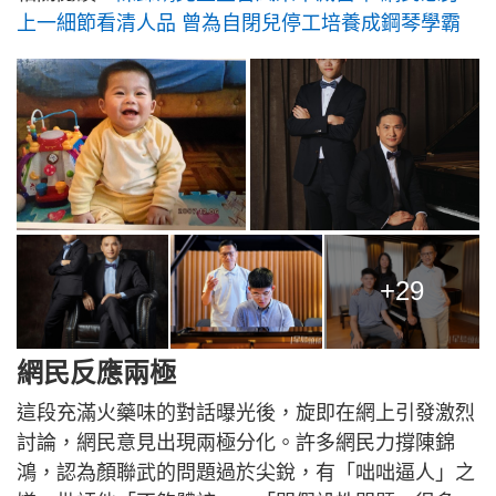
上一細節看清人品 曾為自閉兒停工培養成鋼琴學霸
+29
網民反應兩極
這段充滿火藥味的對話曝光後，旋即在網上引發激烈
討論，網民意見出現兩極分化。許多網民力撐陳錦
鴻，認為顏聯武的問題過於尖銳，有「咄咄逼人」之