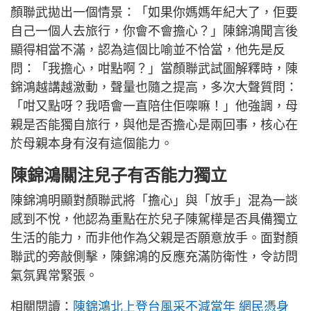
顏聯武拋出一個情景：「如果你媽媽年紀大了，佢要
自己一個人去旅行，你會不會擔心？」陳錦鴻聞言後
顯得相當不滿，認為這個比喻並不恰當，他先是反
問：「我擔心，咁點啊？」當顏聯武試圖解釋時，陳
錦鴻越講越激動，聲量也隨之提高，多次大聲質問：
「咁又點呀？我唔會一直陪住佢㗎嘛！」他強調，母
親是否能獨自旅行，與他是否擔心是兩回事，核心在
於母親本身有沒有這個能力。
陳錦鴻關注兒子有否能力獨立
陳錦鴻明顯對顏聯武將「擔心」與「放手」混為一談
感到不悅，他認為重點在於兒子陳駕樺是否具備獨立
生活的能力，而非他作為父親是否願意放手。面對顏
聯武的旁敲側擊，陳錦鴻的反應充滿防衛性，令訪問
氣氛異常緊張。
相關閱讀：
陳錦鴻北上登台風采不減當年 網民憑身