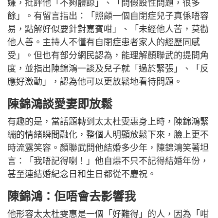
嫌，批評他「不夠體諒」、「問假設性問題，很多
餘」。有留言指出：「照顧一個自閉症兒子真係唔容
易，點解好似要針對嘉賓咁」、「未經他人苦，莫勸
他人善。主持人不懂有自閉症患者家人的經歷同感
受」。但也有部分網民認為，能理解顏聯武的提問角
度，並指出陳錦鴻一談及兒子就「過於緊張」、「反
應好激動」，認為他可以更放鬆地看待問題。
陳錦鴻談愛妻即放鬆
有趣的是，當話題轉到太太杜雯惠身上時，陳錦鴻緊
繃的情緒瞬間融化，整個人明顯放鬆下來，臉上更不
時流露笑容。顏聯武問他結婚多少年，陳錦鴻笑著坦
言：「我唔記得喇！」他自爆不只不記得結婚年份，
甚至連結婚紀念日和生日都從不慶祝。
陳錦鴻：佢唔會去影響我
他形容太太杜雯惠是一個「好難得」的人，因為「咁