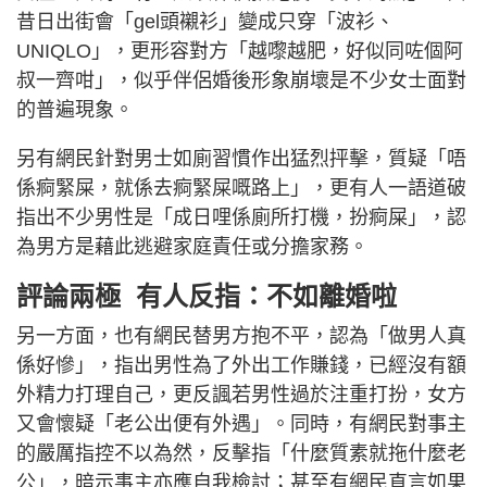
昔日出街會「gel頭襯衫」變成只穿「波衫、
UNIQLO」，更形容對方「越嚟越肥，好似同咗個阿
叔一齊咁」，似乎伴侶婚後形象崩壞是不少女士面對
的普遍現象。
另有網民針對男士如廁習慣作出猛烈抨擊，質疑「唔
係痾緊屎，就係去痾緊屎嘅路上」，更有人一語道破
指出不少男性是「成日哩係廁所打機，扮痾屎」，認
為男方是藉此逃避家庭責任或分擔家務。
評論兩極 有人反指：不如離婚啦
另一方面，也有網民替男方抱不平，認為「做男人真
係好慘」，指出男性為了外出工作賺錢，已經沒有額
外精力打理自己，更反諷若男性過於注重打扮，女方
又會懷疑「老公出便有外遇」。同時，有網民對事主
的嚴厲指控不以為然，反擊指「什麼質素就拖什麼老
公」，暗示事主亦應自我檢討；甚至有網民直言如果