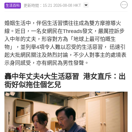
更新時間：15:21 2026-08-08 HKT
生活百科
婚姻生活中，伴侶生活習慣往往成為雙方摩擦導火
線。近日，一名女網民在Threads發文，嚴厲控訴步
入中年的丈夫，形容對方為「地球上最可怕嘅生
物」，並列舉4項令人難以忍受的生活惡習， 迅速引
起大批網民關注及熱烈討論，不少人對事主的處境表
示身同感受，亦有網民為男性發聲。
轟中年丈夫4大生活惡習 港女直斥：出
街好似拖住個乞兒