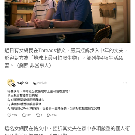
近日有女網民在Threads發文，嚴厲控訴步入中年的丈夫，
形容對方為「地球上最可怕嘅生物」，並列舉4項生活惡
習。（劇照 非當事人）
這名女網民在帖文中，控訴其丈夫在家中多項嚴重的個人衛