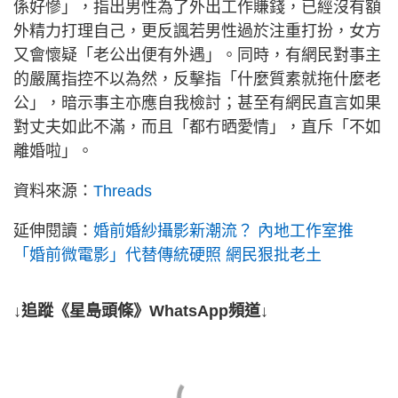
係好慘」，指出男性為了外出工作賺錢，已經沒有額
外精力打理自己，更反諷若男性過於注重打扮，女方
又會懷疑「老公出便有外遇」。同時，有網民對事主
的嚴厲指控不以為然，反擊指「什麼質素就拖什麼老
公」，暗示事主亦應自我檢討；甚至有網民直言如果
對丈夫如此不滿，而且「都冇晒愛情」，直斥「不如
離婚啦」。
資料來源：
Threads
延伸閱讀：
婚前婚紗攝影新潮流？ 內地工作室推
「婚前微電影」代替傳統硬照 網民狠批老土
↓追蹤《星島頭條》WhatsApp頻道↓