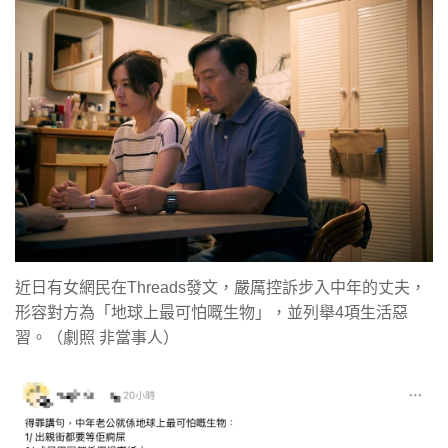
近日有女網民在Threads發文，嚴厲控訴步入中年的丈夫，
形容對方為「地球上最可怕嘅生物」，並列舉4項生活惡
習。（劇照 非當事人）