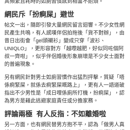
其頻繁且耗時的如廁習慣感到相當不耐煩。
網民斥「扮痾屎」避世
帖文一出，隨即引發大量網民留言迴響。不少女性網
民產生共鳴，有人感嘆伴侶拍拖後「貨不對辦」，由
昔日出街會「gel頭襯衫」變成只穿「波衫、
UNIQLO」，更形容對方「越嚟越肥，好似同咗個阿
叔一齊咁」，似乎伴侶婚後形象崩壞是不少女士面對
的普遍現象。
另有網民針對男士如廁習慣作出猛烈抨擊，質疑「唔
係痾緊屎，就係去痾緊屎嘅路上」，更有人一語道破
指出不少男性是「成日哩係廁所打機，扮痾屎」，認
為男方是藉此逃避家庭責任或分擔家務。
評論兩極 有人反指：不如離婚啦
另一方面，也有網民替男方抱不平，認為「做男人真