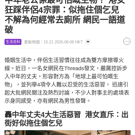
中年老公係最可怕嘅生物？ 港女
狂踩伴侶4宗罪：似拖住個乞兒
不解為何經常去廁所 網民一語道
破
更新時間：15:21 2026-08-08 HKT
生活百科
婚姻生活中，伴侶生活習慣往往成為雙方摩擦導火
線。近日，一名女網民在Threads發文，嚴厲控訴步
入中年的丈夫，形容對方為「地球上最可怕嘅生
物」，並列舉4項令人難以忍受的生活惡習， 迅速引
起大批網民關注及熱烈討論，不少人對事主的處境表
示身同感受，亦有網民為男性發聲。
轟中年丈夫4大生活惡習 港女直斥：出
街好似拖住個乞兒