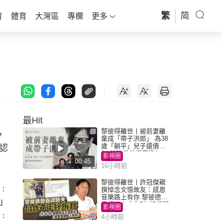
繁
简
育
體育
大灣區
專欄
更多
最Hit
黎彼得離世丨被前妻離
，
棄成「帶子洪郎」 為38
歲「躺平」兒子還債多
認
年 曾盼尋伴侶度晚年
影視圈
00:45
16小時前
黎彼得離世丨許冠傑親
﹕
撰悼念文憶故友：感恩
音樂路上有你 黎彼德曾
」
直認唔夾合作7年終拆夥
影視圈
﹕
4小時前