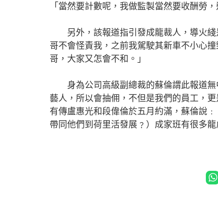
「當然要計數呢，我做監製當然要收酬勞，
另外，該報道指引發成龍裁人，導火綫是
哥不會怪責我，之前我駕駛其新車不小心撞
哥，大家又怎會不和。」
身為公司高級副總裁的蘇倫謂此報道無中
藝人，所以會抽佣，不但是我們的員工，更
有傳盧惠光和段偉倫於五月約滿，蘇倫說﹕「
帶同他們到荷里活發展﹖）成家班有很多龍