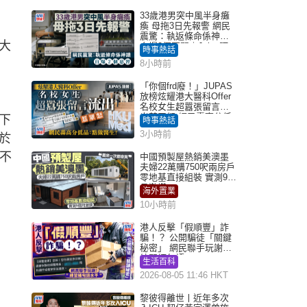
33歲港男突中風半身癱
瘓 母拖3日先報警 網民
震驚：執返條命係神蹟
大
自爆2個惡習｜Juicy叮
時事熱話
8小時前
「你個frd廢！」JUPAS
放榜炫耀港大醫科Offer
名校女生超囂張留言流
出惹眾怒 網民轟高分低
下
時事熱話
品：點做醫生？｜Juicy
3小時前
於
叮
哥不
中國預製屋熱銷美澳墨
夫婦22萬購750呎兩房戶
零地基直接組裝 實測9個
月激讚
海外置業
10小時前
港人反擊「假順豐」詐
騙！？ 公開騙徒「關鍵
秘密」 網民聯手玩謝：
練習緬甸語
生活百科
2026-08-05 11:46 HKT
黎彼得離世丨近年多次