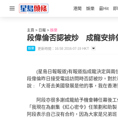
港聞
娛樂
最Hit
即
主頁
日報
娛樂
段偉倫否認被炒 成龍安排
更新時間：16:58 2016-07-19 HKT
娛樂
(星島日報報道)有報道指成龍決定與兩
段偉倫昨日接受電話訪問時否認被炒。對於
說﹕「大哥去美國發展是他的事，我在香港
阿段亦很多謝成龍給予機會轉任幕後工作
「我現在為劇集《紅心密令》任策劃和助製
阿段表示自己沒有合約，因為大家是兄弟班