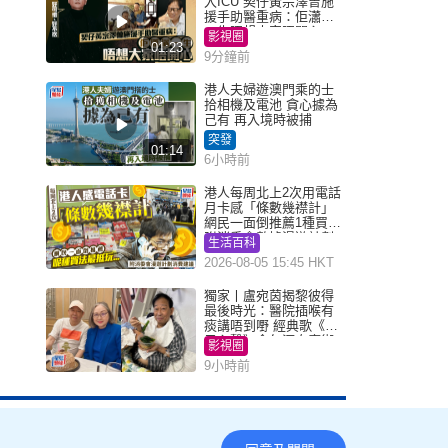
入ICU 契仔黃宗澤曾施
援手助醫重病：佢瀟灑
一生唔想大家唔開心
影視圈
01:23
9分鐘前
港人夫婦遊澳門乘的士
拾相機及電池 貪心據為
己有 再入境時被捕
突發
01:14
6小時前
港人每周北上2次用電話
月卡感「條數幾襟計」
網民一面倒推薦1種買法
附消委會數據漫遊計劃
生活百科
消費提示
2026-08-05 15:45 HKT
獨家丨盧宛茵揭黎彼得
最後時光：醫院插喉有
痰講唔到嘢 經典歌《浪
子心聲》金句源自廟街
影視圈
睇相佬
9小時前