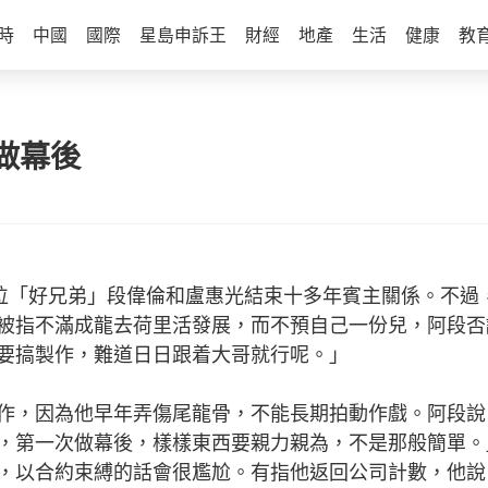
時
中國
國際
星島申訴王
財經
地產
生活
健康
教
做幕後
位「好兄弟」段偉倫和盧惠光結束十多年賓主關係。不過
被指不滿成龍去荷里活發展，而不預自己一份兒，阿段否
要搞製作，難道日日跟着大哥就行呢。」
，因為他早年弄傷尾龍骨，不能長期拍動作戲。阿段說
，第一次做幕後，樣樣東西要親力親為，不是那般簡單。
，以合約束縛的話會很尷尬。有指他返回公司計數，他說