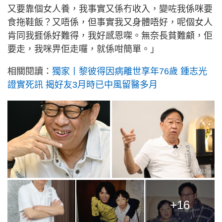
又要靠個女人養，我事實又係冇收入，變咗我係咪要
食拖鞋飯？又唔係，但事實我又身體唔好，呢個女人
肯同我捱係好難得，我好感恩㗎。無奈長貧難顧，佢
要走，我咪畀佢走囉，就係咁簡單。」
相關閱讀：
獨家丨黎彼得因病離世享年76歲 鍾志光
證實死訊 揭好友3月時已中風留醫多月
+16