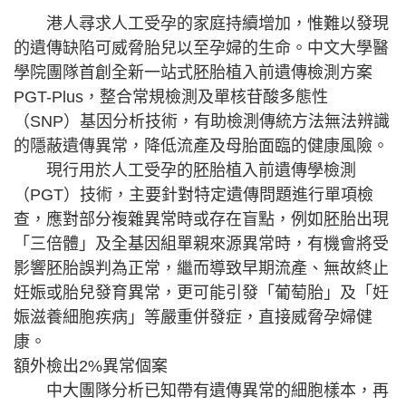
港人尋求人工受孕的家庭持續增加，惟難以發現
的遺傳缺陷可威脅胎兒以至孕婦的生命。中文大學醫
學院團隊首創全新一站式胚胎植入前遺傳檢測方案
PGT-Plus，整合常規檢測及單核苷酸多態性
（SNP）基因分析技術，有助檢測傳統方法無法辨識
的隱蔽遺傳異常，降低流產及母胎面臨的健康風險。
現行用於人工受孕的胚胎植入前遺傳學檢測
（PGT）技術，主要針對特定遺傳問題進行單項檢
查，應對部分複雜異常時或存在盲點，例如胚胎出現
「三倍體」及全基因組單親來源異常時，有機會將受
影響胚胎誤判為正常，繼而導致早期流產、無故終止
妊娠或胎兒發育異常，更可能引發「葡萄胎」及「妊
娠滋養細胞疾病」等嚴重併發症，直接威脅孕婦健
康。
額外檢出2%異常個案
中大團隊分析已知帶有遺傳異常的細胞樣本，再