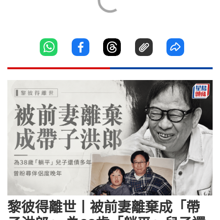
黎彼得離世丨被前妻離棄成「帶