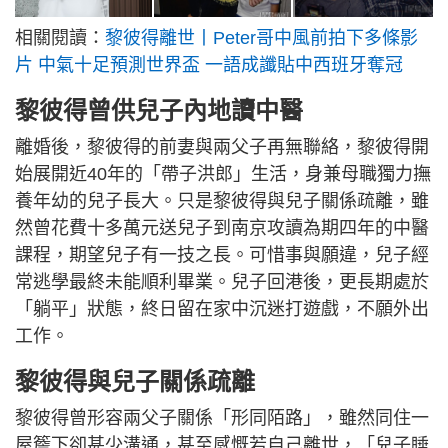
相關閱讀：
黎彼得離世丨Peter哥中風前拍下多條影
片 中氣十足預測世界盃 一語成讖貼中西班牙奪冠
黎彼得曾供兒子內地讀中醫
離婚後，黎彼得的前妻與兩父子再無聯絡，黎彼得開
始展開近40年的「帶子洪郎」生活，身兼母職獨力撫
養年幼的兒子長大。只是黎彼得與兒子關係疏離，雖
然曾花費十多萬元送兒子到南京攻讀為期四年的中醫
課程，期望兒子有一技之長。可惜事與願違，兒子經
常逃學最終未能順利畢業。兒子回港後，更長期處於
「躺平」狀態，終日留在家中沉迷打遊戲，不願外出
工作。
黎彼得與兒子關係疏離
黎彼得曾形容兩父子關係「形同陌路」，雖然同住一
屋簷下卻甚少溝通，甚至感慨若自己離世，「兒子睡