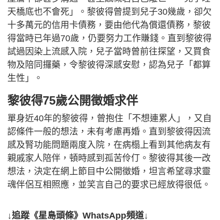
天橋底也不會死」。黎彼得曾提到兒子30幾歲，卻欠
十多萬元的信用卡債務，要由他代為償還債務，黎彼
得當時已年過70歲，仍要努力工作賺錢。直到黎彼得
試過因染上流感入院，兒子當時曾前往探望，又買食
物及陪同攞藥，令黎彼得深感安慰，認為兒子「都算
生性」。
黎彼得75歲公開徵婚求伴
單身近40年的黎彼得，曾抱住「不想連累人」，又自
認條件一般的想法，未有考慮再婚。直到黎彼得因流
感及腎功能問題兩度入院，在病榻上看到其他病友有
親戚家人陪伴，頓時感到孤苦伶仃。黎彼得其後一改
想法，決定在網上節目中公開徵婚，坦言希望尋求靈
魂伴侶互相照應，並笑言自己的要求已經放得很低。
↓追蹤《星島頭條》WhatsApp頻道↓