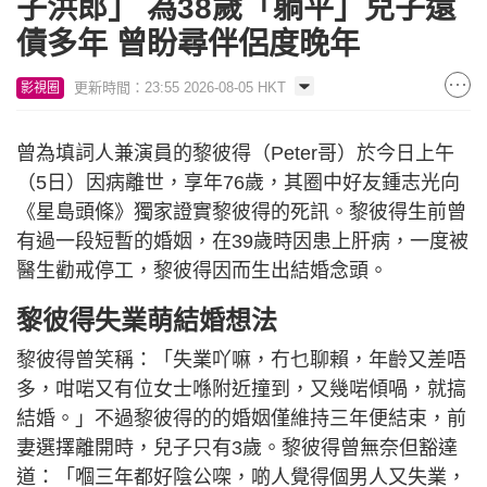
子洪郎」 為38歲「躺平」兒子還
債多年 曾盼尋伴侶度晚年
更新時間：23:55 2026-08-05 HKT
影視圈
曾為填詞人兼演員的黎彼得（Peter哥）於今日上午
（5日）因病離世，享年76歲，其圈中好友鍾志光向
《星島頭條》獨家證實黎彼得的死訊。黎彼得生前曾
有過一段短暫的婚姻，在39歲時因患上肝病，一度被
醫生勸戒停工，黎彼得因而生出結婚念頭。
黎彼得失業萌結婚想法
黎彼得曾笑稱：「失業吖嘛，冇乜聊賴，年齡又差唔
多，咁啱又有位女士喺附近撞到，又幾啱傾喎，就搞
結婚。」不過黎彼得的的婚姻僅維持三年便結束，前
妻選擇離開時，兒子只有3歲。黎彼得曾無奈但豁達
道：「嗰三年都好陰公㗎，啲人覺得個男人又失業，