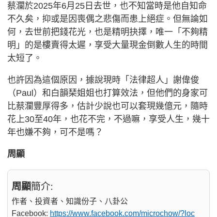
蔡瀾於2025年6月25日去世，也不知當時是他自知命
不久矣，抑或是因喪偶之悲傷而患上絕症。但無論如
何，去世前把錢花光，也是精明抉擇，唯一「不夠精
明」的是樓賣得太遲，享受大量現金倒數人生的時間
太短了。
也許因為這個原因，據說現時「法律超人」謝偉俊
（Paul）和白韻琹姐姐也打算效法，但他們的身家可
比蔡瀾豐厚得多，估計少說也可以套現幾億元，隨時
花上30至40年，也花不完，不過嘛，享受人生，幾十
年也嫌不夠，可不是嗎？
周顯
周顯
簡介:
作者、投資者、知識份子、八卦公
Facebook:
https://www.facebook.com/microchow/?loc