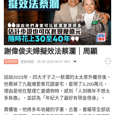
謝偉俊夫婦擬效法蔡瀾｜周顯
更新時間：06:00 2026-08-07 HKT
投資理財
話說2023年，四大才子之一蔡瀾的太太意外離世後，
他賣掉了九龍塘愛賓花園豪宅，套現了3,200萬元，
理由是他在整理亡妻遺物時，感到「人到晚年不想太
多負擔」，並認為「年紀大了最好有現金傍身」。
賣樓後，他將多年收藏的字畫、古董、書籍等全部送