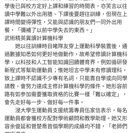
學後已與校方定好上課和練習的時間表，亦笑言以往
讀中學難以外出用膳、下課後要趕往訓練，但現在上
課時間變得彈性，又能與認識的朋友們一同外出用
餐，「彌補了以前中學失去的東西。」
武術精英冀讀計算機科學
她以往訓練時目睹隊友穿上運動科學裝置後，通
過數據知悉如何更好地做動作，故希望修讀計算機科
學，以科技和人工智能知識回饋體育界，例如循研發
新程式等幫助運動員；惟她坦言中學未有修讀理科，
致上課時不認識不少專有名詞，只能靠自學或向同學
請教，會努力達成主修計算機科學的條件。她形容前
路有如參加需要獲取資格的比賽一樣「難以確定」，
會先走好每一步、做好每一件事。
浸大學生運動員支援統籌專員伍家信表示，每名
運動員都會獲校方配對學術顧問和教學助理。她又形
容余俊延和曾楚喬首個學期的成績均不錯，「老師們