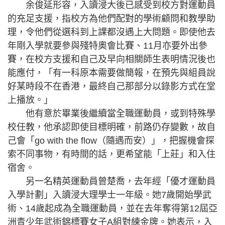
余俊延形容，入讀浸大後已感受到校方對運動員
的充足支援，指校方為他們配對的學術顧問和教學助
理，令他們從選科到上課都沒遇上大問題。即使他去
年剛入學就要參與殘特奧會比賽、11月亦要外出參
賽，在校方支援和自己及早向相關師生表明情況後也
能應付，「有一科原本需要做簡報，在預先與組員說
好某時段不在香港，最終自己那部分以錄影方式在堂
上播放。」
他有意於畢業後繼續當全職運動員，或到特殊學
校任教，他承認即使目標明確，前路仍存變數，故自
己會「go with the flow（隨遇而安）」，把握機會探
索不同事物，有時間的話，更希望能「上莊」和入住
宿舍。
另一名精英運動員曾楚喬，去年經「優才運動員
入學計劃」入讀浸大理學士一年級。她7歲開始學武
術、14歲起成為全職運動員，並在去年奪得第12屆亞
洲青少年武術錦標賽女子A組對練金牌。她表示，入