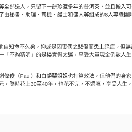
等全部送人，只留下一餅珍藏多年的普洱茶，並且搬入可
了由秘書、助理、司機、護士和傭人等組成的8人專職團
時是他自知命不久矣，抑或是因喪偶之悲傷而患上絕症。但無
一「不夠精明」的是樓賣得太遲，享受大量現金倒數人生
偉俊（Paul）和白韻琹姐姐也打算效法，但他們的身家
元，隨時花上30至40年，也花不完，不過嘛，享受人生