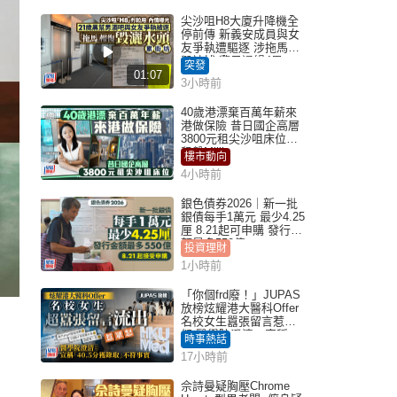
尖沙咀H8大廈升降機全
停前傳 新義安成員與女
友爭執遭驅逐 涉拖馬刑
毀被捕 警另通緝4男
突發
01:07
3小時前
40歲港漂棄百萬年薪來
港做保險 昔日國企高層
3800元租尖沙咀床位｜
租盤Million
樓市動向
4小時前
銀色債券2026｜新一批
銀債每手1萬元 最少4.25
厘 8.21起可申購 發行金
額最多550億
投資理財
1小時前
「你個frd廢！」JUPAS
放榜炫耀港大醫科Offer
名校女生囂張留言惹眾
怒 醫學院澄清：宣稱
時事熱話
「40.5分獲錄取」不符事
17小時前
實｜Juicy叮
佘詩曼疑胸壓Chrome