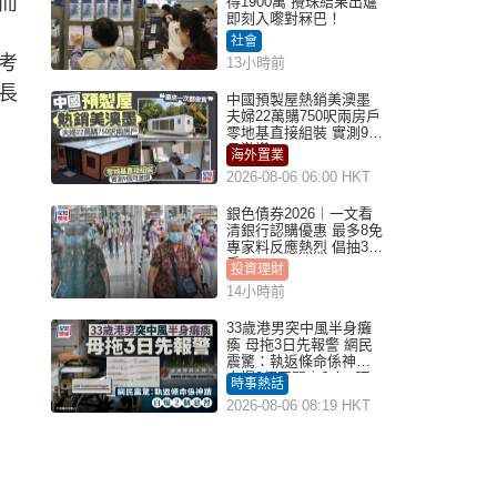
而
得1900萬 攪珠結果出爐
即刻入嚟對冧巴！
社會
考
13小時前
長
中國預製屋熱銷美澳墨
夫婦22萬購750呎兩房戶
零地基直接組裝 實測9個
月激讚
海外置業
2026-08-06 06:00 HKT
銀色債券2026｜一文看
清銀行認購優惠 最多8免
專家料反應熱烈 倡抽30
手
投資理財
14小時前
33歲港男突中風半身癱
瘓 母拖3日先報警 網民
震驚：執返條命係神蹟
自爆2個惡習｜Juicy叮
時事熱話
2026-08-06 08:19 HKT