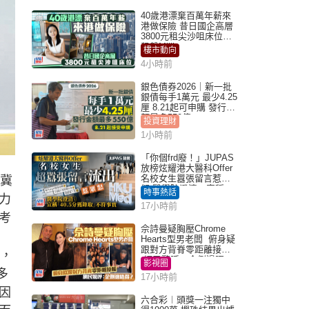
40歲港漂棄百萬年薪來
港做保險 昔日國企高層
3800元租尖沙咀床位｜
租盤Million
樓市動向
4小時前
銀色債券2026｜新一批
銀債每手1萬元 最少4.25
厘 8.21起可申購 發行金
額最多550億
投資理財
1小時前
「你個frd廢！」JUPAS
放榜炫耀港大醫科Offer
名校女生囂張留言惹眾
冀
怒 醫學院澄清：宣稱
時事熱話
力
「40.5分獲錄取」不符事
17小時前
實｜Juicy叮
考
佘詩曼疑胸壓Chrome
Hearts型男老闆 俯身疑
跟對方背脊零距離接觸
，
網民驚呼：企側邊唔
影視圈
得？
多
17小時前
因
六合彩︱頭獎一注獨中