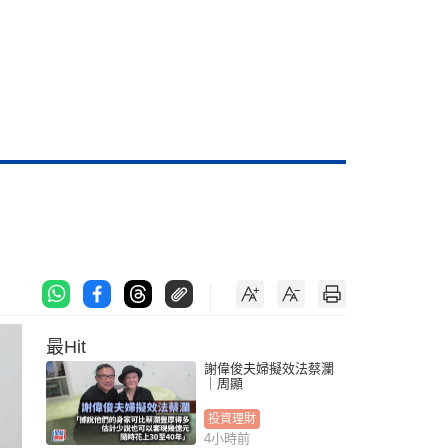
最Hit
謝偉俊夫婦擬效法蔡瀾
｜周顯
投資理財
4小時前