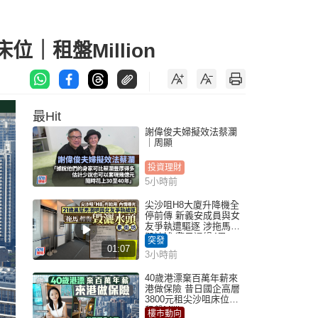
｜租盤Million
最Hit
謝偉俊夫婦擬效法蔡瀾
｜周顯
投資理財
5小時前
尖沙咀H8大廈升降機全
停前傳 新義安成員與女
友爭執遭驅逐 涉拖馬刑
毀被捕 警另通緝4男
突發
01:07
3小時前
40歲港漂棄百萬年薪來
港做保險 昔日國企高層
3800元租尖沙咀床位｜
租盤Million
樓市動向