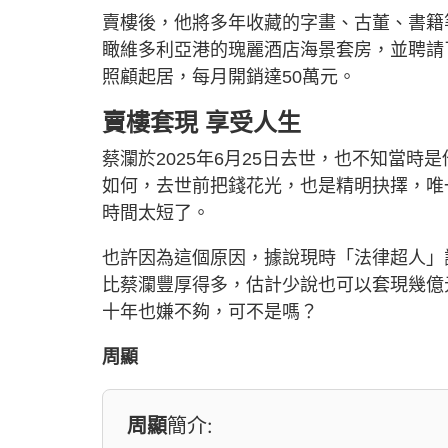
賣樓後，他將多年收藏的字畫、古董、書籍
瞰維多利亞港的瑰麗酒店海景套房，並聘請
照顧起居，每月開銷達50萬元。
賣樓套現 享受人生
蔡瀾於2025年6月25日去世，也不知當
如何，去世前把錢花光，也是精明抉擇，唯
時間太短了。
也許因為這個原因，據說現時「法律超人」謝
比蔡瀾豐厚得多，估計少說也可以套現幾億
十年也嫌不夠，可不是嗎？
周顯
周顯
簡介: