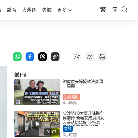
繁
简
育
體育
大灣區
專欄
更多
最Hit
謝偉俊夫婦擬效法蔡瀾
｜周顯
投資理財
4小時前
尖沙咀H8大廈升降機全
停前傳 新義安成員與女
友爭執遭驅逐 涉拖馬刑
毀被捕 警另通緝4男
突發
01:07
3小時前