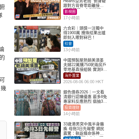
Hearts型男老闆 俯身疑
跟對方背脊零距離接觸
俯
網民驚呼：企側邊唔
影視圈
隊
得？
17小時前
六合彩︱頭獎一注獨中
得1900萬 攪珠結果出爐
即刻入嚟對冧巴！
社會
論
13小時前
的
中國預製屋熱銷美澳墨
夫婦22萬購750呎兩房戶
零地基直接組裝 實測9個
月激讚
海外置業
可
2026-08-06 06:00 HKT
，幾
銀色債券2026｜一文看
清銀行認購優惠 最多8免
專家料反應熱烈 倡抽30
手
投資理財
14小時前
33歲港男突中風半身癱
瘓 母拖3日先報警 網民
震驚：執返條命係神蹟
自爆2個惡習｜Juicy叮