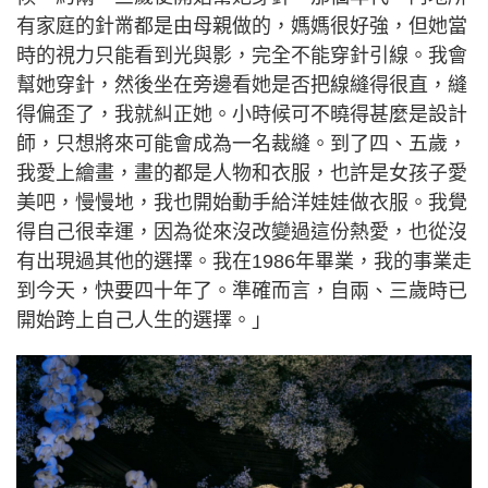
有家庭的針黹都是由母親做的，媽媽很好強，但她當
時的視力只能看到光與影，完全不能穿針引線。我會
幫她穿針，然後坐在旁邊看她是否把線縫得很直，縫
得偏歪了，我就糾正她。小時候可不曉得甚麼是設計
師，只想將來可能會成為一名裁縫。到了四、五歲，
我愛上繪畫，畫的都是人物和衣服，也許是女孩子愛
美吧，慢慢地，我也開始動手給洋娃娃做衣服。我覺
得自己很幸運，因為從來沒改變過這份熱愛，也從沒
有出現過其他的選擇。我在1986年畢業，我的事業走
到今天，快要四十年了。準確而言，自兩、三歲時已
開始跨上自己人生的選擇。」