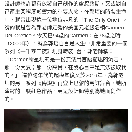
設計師也許都有啟發自己創作的靈感繆斯，又或對自
己產生某程度影響力的重要人物，在郭培的時裝生命
中，就曾出現這一位地位非凡的「The Only One」，
說的就是曾為郭老師走秀的美國元老級名模Carmen
Dell'Orefice。今天已94歲的Carmen，在78歲之時
（2009年），就為郭培自言是人生中非常重要的一個
系列《一千零二夜》現身時裝T台，郭老師稱：
「Carmen所呈現的是一份無法用言語描述的沉着，
那一份大氣；那一份高貴，在我心目中是無法被取代
的。」 這位跨年代的超模其後又於2016年，為郭老
師的另一系列《傳說》再登上巴黎的高訂舞台，她所
演繹的一襲紅色作品，更是設計師特別為她而創作
的。