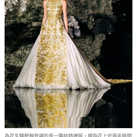
為花生騷壓軸登場的是一襲結婚禮服，據指花上近兩年時間