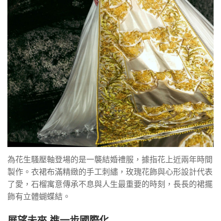
為花生騷壓軸登場的是一襲結婚禮服，據指花上近兩年時間
製作。衣裙布滿精緻的手工刺繡，玫瑰花飾與心形設計代表
了愛，石榴寓意傳承不息與人生最重要的時刻，長長的裙擺
飾有立體蝴蝶結。
展望未來 進一步國際化