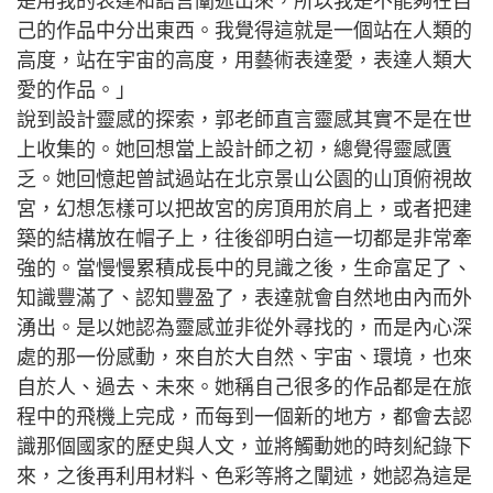
是用我的表達和語言闡述出來，所以我是不能夠在自
己的作品中分出東西。我覺得這就是一個站在人類的
高度，站在宇宙的高度，用藝術表達愛，表達人類大
愛的作品。」
說到設計靈感的探索，郭老師直言靈感其實不是在世
上收集的。她回想當上設計師之初，總覺得靈感匱
乏。她回憶起曾試過站在北京景山公園的山頂俯視故
宮，幻想怎樣可以把故宮的房頂用於肩上，或者把建
築的結構放在帽子上，往後卻明白這一切都是非常牽
強的。當慢慢累積成長中的見識之後，生命富足了、
知識豐滿了、認知豐盈了，表達就會自然地由內而外
湧出。是以她認為靈感並非從外尋找的，而是內心深
處的那一份感動，來自於大自然、宇宙、環境，也來
自於人、過去、未來。她稱自己很多的作品都是在旅
程中的飛機上完成，而每到一個新的地方，都會去認
識那個國家的歷史與人文，並將觸動她的時刻紀錄下
來，之後再利用材料、色彩等將之闡述，她認為這是