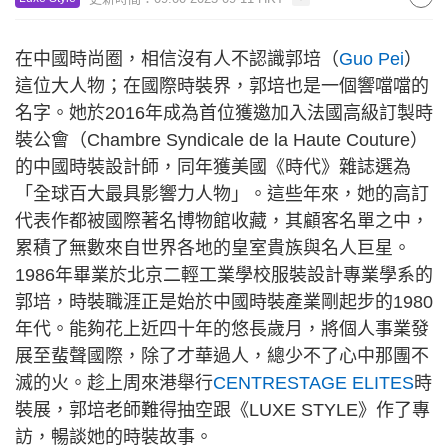
在中國時尚圈，相信沒有人不認識郭培（
Guo Pei
）
這位大人物；在國際時裝界，郭培也是一個響噹噹的
名字。她於2016年成為首位獲邀加入法國高級訂製時
裝公會（Chambre Syndicale de la Haute Couture）
的中國時裝設計師，同年獲美國《時代》雜誌選為
「全球百大最具影響力人物」。這些年來，她的高訂
代表作都被國際著名博物館收藏，其顧客名單之中，
累積了無數來自世界各地的皇室貴族與名人巨星。
1986年畢業於北京二輕工業學校服裝設計專業學系的
郭培，時裝職涯正是始於中國時裝產業剛起步的1980
年代。能夠花上近四十年的悠長歲月，將個人事業發
展至蜚聲國際，除了才華過人，總少不了心中那團不
滅的火。趁上周來港舉行
CENTRESTAGE ELITES
時
裝展，郭培老師難得抽空跟《LUXE STYLE》作了專
訪，暢談她的時裝故事。