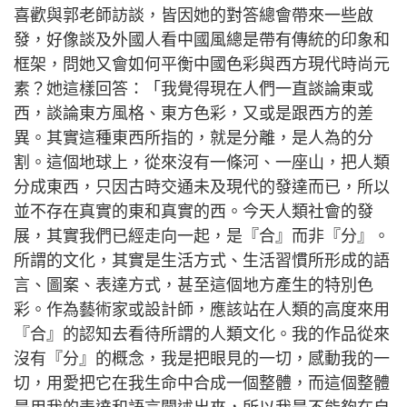
喜歡與郭老師訪談，皆因她的對答總會帶來一些啟
發，好像談及外國人看中國風總是帶有傳統的印象和
框架，問她又會如何平衡中國色彩與西方現代時尚元
素？她這樣回答：「我覺得現在人們一直談論東或
西，談論東方風格、東方色彩，又或是跟西方的差
異。其實這種東西所指的，就是分離，是人為的分
割。這個地球上，從來沒有一條河、一座山，把人類
分成東西，只因古時交通未及現代的發達而已，所以
並不存在真實的東和真實的西。今天人類社會的發
展，其實我們已經走向一起，是『合』而非『分』。
所謂的文化，其實是生活方式、生活習慣所形成的語
言、圖案、表達方式，甚至這個地方產生的特別色
彩。作為藝術家或設計師，應該站在人類的高度來用
『合』的認知去看待所謂的人類文化。我的作品從來
沒有『分』的概念，我是把眼見的一切，感動我的一
切，用愛把它在我生命中合成一個整體，而這個整體