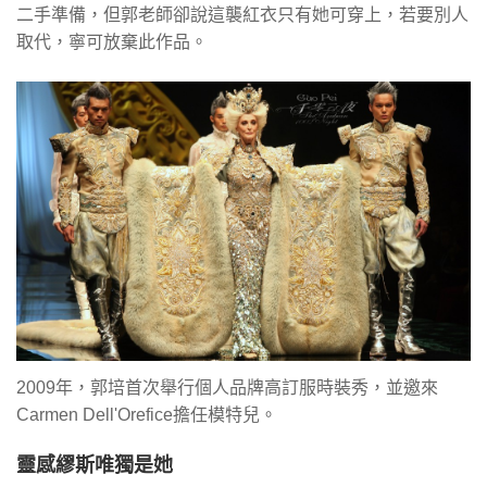
二手準備，但郭老師卻說這襲紅衣只有她可穿上，若要別人
取代，寧可放棄此作品。
2009年，郭培首次舉行個人品牌高訂服時裝秀，並邀來
Carmen Dell'Orefice擔任模特兒。
靈感繆斯唯獨是她