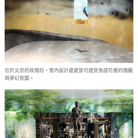
位於北京的玫瑰坊，室內設計處處皆可感受鳥語花香的瑰麗
與夢幻氛圍。