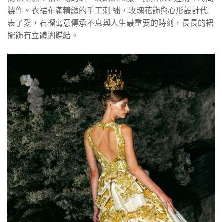
製作。衣裙布滿精緻的手工刺 繡，玫瑰花飾與心形設計代
表了愛，石榴寓意傳承不息與人生最重要的時刻，長長的裙
擺飾有立體蝴蝶結。