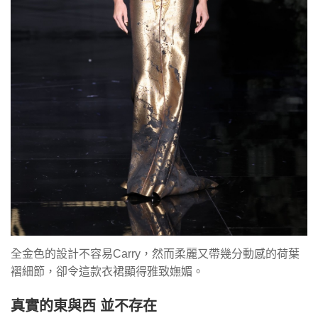
全金色的設計不容易Carry，然而柔麗又帶幾分動感的荷葉
褶細節，卻令這款衣裙顯得雅致嫵媚。
真實的東與西 並不存在