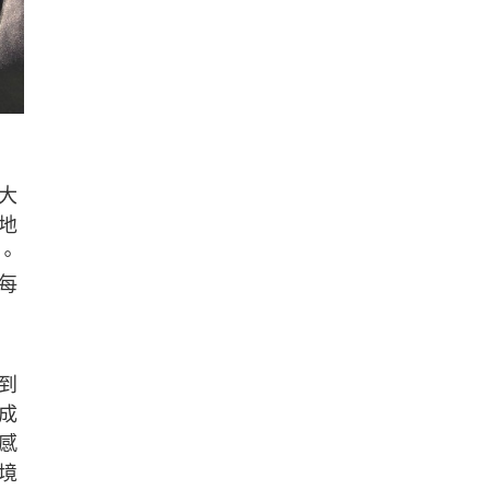
大
地
。
每
到
成
感
境