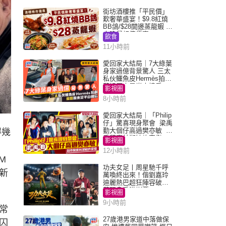
街坊酒樓推「平民價」
歎奢華盛宴！$9.8紅燒
BB鴿/$28開邊蒸龍蝦 3
大晚餐超值優惠
飲食
11小時前
愛回家大結局｜7大綠葉
身家過億背景驚人 三太
私伙鱷魚皮Hermès拍劇
蘇姐原來是半山樓后
影視圈
8小時前
愛回家大結局｜「Philip
仔」驚喜現身聚會 梁禹
勤大個仔高過樊亦敏 超
得幾
乖黐實林淑敏許家傑
影視圈
12小時前
M
功夫女足丨周星馳千呼
新
萬喚終出來！偕劉嘉玲
迪麗熱巴超狂陣容破天
荒現身香港謝票
影視圈
9小時前
常
27歲港男家道中落做保
囚