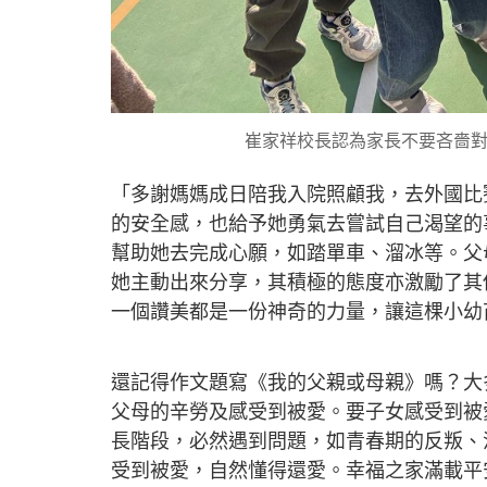
崔家祥校長認為家長不要吝嗇對
「多謝媽媽成日陪我入院照顧我，去外國比
的安全感，也給予她勇氣去嘗試自己渴望的
幫助她去完成心願，如踏單車、溜冰等。父
她主動出來分享，其積極的態度亦激勵了其
一個讚美都是一份神奇的力量，讓這棵小幼
還記得作文題寫《我的父親或母親》嗎？大
父母的辛勞及感受到被愛。要子女感受到被
長階段，必然遇到問題，如青春期的反叛、
受到被愛，自然懂得還愛。幸福之家滿載平