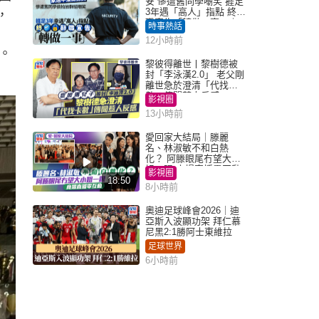
安 慘遭舊同學嘲笑 捱足
3年遇「高人」指點 終辭
，
職宣告「轉做一事」｜
時事熱話
Juicy叮
12小時前
。
黎彼得離世丨黎樹德被
封「李泳漢2.0」 老父剛
離世急於澄清「代找卡
數」傳聞惹人反感
影視圈
13小時前
愛回家大結局｜滕麗
名、林淑敏不和白熱
化？ 阿滕眼尾冇望大小
姐一眼 商場直播零互動
影視圈
18:50
8小時前
奧迪足球峰會2026｜迪
亞斯入波顯功架 拜仁慕
尼黑2:1勝阿士東維拉
足球世界
6小時前