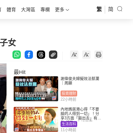
繁
简
育
體育
大灣區
專欄
更多
子女
最Hit
謝偉俊夫婦擬效法蔡瀾
｜周顯
投資理財
22小時前
內地媽居港心得「不要
臉的人得到一切」！分
享3方面「豁出去」有著
數 網民：你好厲害
生活百科
11小時前