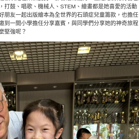
，打鼓、唱歌、機械人、STEM、繪畫都是她喜愛的活動
好朋友一起出版繪本為全世界的石頭症兒童籌款，也擔任
邀到一間小學擔任分享嘉賓，與同學們分享她的神奇旅程
麼堅強呢？