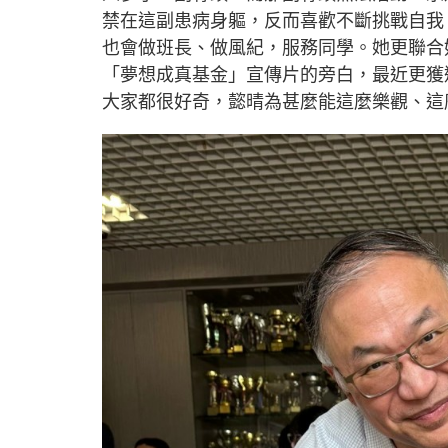
禁在這副患病身軀，反而喜歡不斷挑戰自我
也會做班長、做風紀，服務同學。她更聯合
「夢想成真基金」宣傳片的旁白，最近更獲
大家都很好奇，懿晴為甚麼能這麼樂觀、這