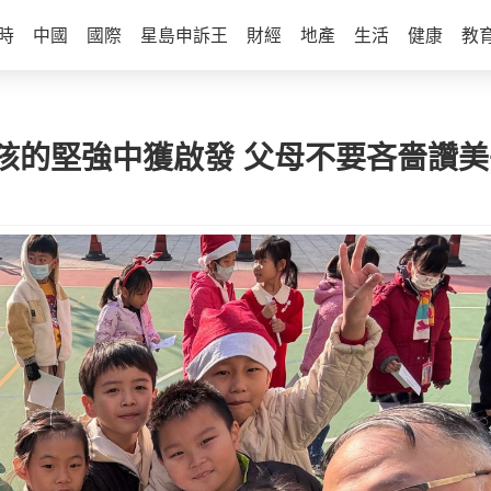
時
中國
國際
星島申訴王
財經
地產
生活
健康
教
孩的堅強中獲啟發 父母不要吝嗇讚美