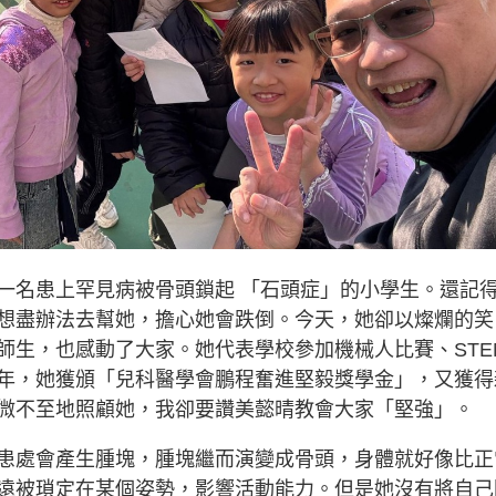
一名患上罕見病被骨頭鎖起 「石頭症」的小學生。還記
想盡辦法去幫她，擔心她會跌倒。今天，她卻以燦爛的笑
師生，也感動了大家。她代表學校參加機械人比賽、STE
年，她獲頒「兒科醫學會鵬程奮進堅毅獎學金」，又獲得
微不至地照顧她，我卻要讚美懿晴教會大家「堅強」。
患處會產生腫塊，腫塊繼而演變成骨頭，身體就好像比正
遠被瑣定在某個姿勢，影響活動能力。但是她沒有將自己