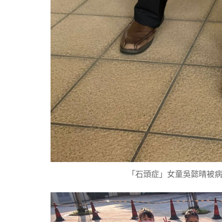
「石頭症」女童吳懿晴被病