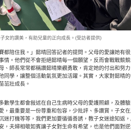
子女的讚美，有助兒童的正向成長。(受訪者提供)
賽都陪住我。」懿晴回答記者的提問。父母的愛讓她有很
事情。他們從不會拒絕懿晴每一個願望，反而會戰戰競競
母、師長常常都稱讚懿晴樂觀勇敢，肯定她的付出和努力
他同學，讓整個活動氣氛更加活躍。其實，大家對懿晴的
苗茁壯成長。
多數學生都會敍述在自己生病時父母的愛護照顧，及體驗
愛，最重要是一份尊重和包容，少批評、多讚賞。子女在
沉迷打機等等，我們更加要循循善誘，教子女迷途知返，
安，夫婦相敬如賓讓子女對生命有希望，也是他們面對逆