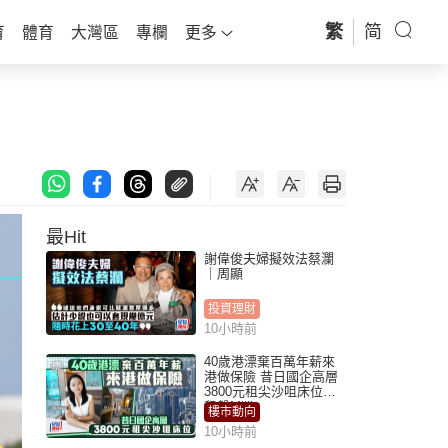
繁
简
育
體育
大灣區
專欄
更多
最Hit
謝偉俊夫婦擬效法蔡瀾
｜周顯
投資理財
10小時前
40歲港漂棄百萬年薪來
港做保險 昔日國企高層
3800元租尖沙咀床位｜
租盤Million
樓市動向
10小時前