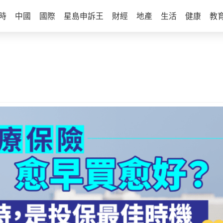
時
中國
國際
星島申訴王
財經
地產
生活
健康
教