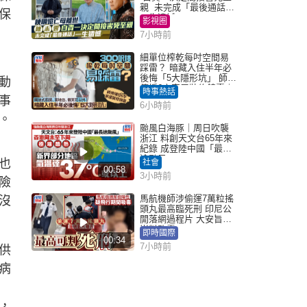
親 未完成「最後通話」
保
一生遺憾
影視圈
7小時前
細單位榨乾每吋空間易
踩雷？ 暗藏入住半年必
後悔「5大隱形坑」 師傅
動
傳授6字家居裝修錦囊｜
時事熱話
Juicy叮
事
6小時前
。
颱風白海豚｜周日吹襲
浙江 料創天文台65年來
紀錄 成登陸中國「最長
途颱風」
也
社會
00:58
3小時前
險
馬航機師涉偷運7萬粒搖
沒
頭丸最高臨死刑 印尼公
開落網過程片 大安旨意
豈料敗露
即時國際
00:34
7小時前
供
病
，