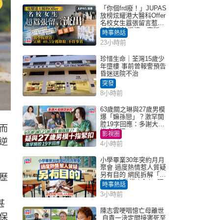
「你個frd廢！」JUPAS
放榜炫耀港大醫科Offer
名校女生囂張留言惹眾
怒 醫學院澄清：宣稱
時事熱話
「40.5分獲錄取」不符事
23小時前
實｜Juicy叮
珍惜生命｜荃灣15歲少
年墮樓 事前曾報警預告
昏迷送院不治
突發
8小時前
63歲關之琳與27歲男模
爆「嫲孫戀」？激罕開
腔19字回應：多謝大家
而
掛念近況
影視圈
逆
4小時前
小學畢業30年突約月月
聚會 過度熱情惹人質疑
另有目的 網民拆解「扮
歷
熟」4大動機｜Juicy叮
時事熱話
3小時前
甚
陳志雲哽咽憶亡母離世
保
自責一決定間接害死至