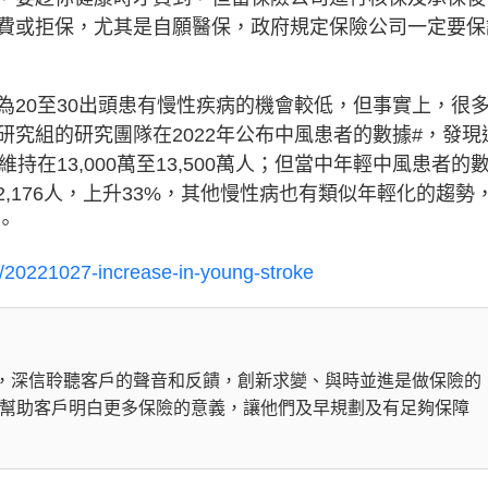
費或拒保，尤其是自願醫保，政府規定保險公司一定要保
為20至30出頭患有慢性疾病的機會較低，但事實上，很
究組的研究團隊在2022年公布中風患者的數據#，發現
在13,000萬至13,500萬人；但當中年輕中風患者的
年的2,176人，上升33%，其他慢性病也有類似年輕化的趨勢
策。
/20221027-increase-in-young-stroke
裁楊娟，深信聆聽客戶的聲音和反饋，創新求變、與時並進是做保險的
幫助客戶明白更多保險的意義，讓他們及早規劃及有足夠保障