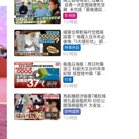
陳志雲哽咽憶亡母離世
自責一決定間接害死至
親 未完成「最後通話」
一生遺憾
影視圈
7小時前
細單位榨乾每吋空間易
踩雷？ 暗藏入住半年必
後悔「5大隱形坑」 師傅
傳授6字家居裝修錦囊｜
時事熱話
Juicy叮
6小時前
颱風白海豚｜周日吹襲
浙江 料創天文台65年來
紀錄 成登陸中國「最長
途颱風」
社會
00:58
3小時前
馬航機師涉偷運7萬粒搖
頭丸最高臨死刑 印尼公
開落網過程片 大安旨意
豈料敗露
即時國際
00:34
7小時前