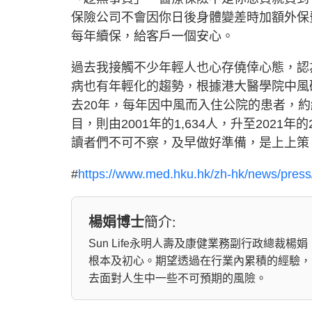
保險公司不會因你日後身體變差時加額外保
每年續保，給客戶一個安心。
過去我接觸不少年輕人也心存僥倖心態，認
病也有年輕化的趨勢，根據港大醫學院中風研
去20年，每年因中風而入住公院的患者，約維持
目，則由2001年的1,634人，升至2021
讀者們不可不察，及早做好準備，是上上
#
https://www.med.hku.hk/zh-hk/news/press
楊娟博士
簡介:
Sun Life永明人壽及康健業務副行政總
根本及初心。期望透過在行業內累積的經驗，
去面對人生中一些不可預期的風險。