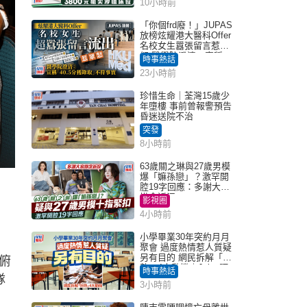
10小時前
「你個frd廢！」JUPAS
放榜炫耀港大醫科Offer
名校女生囂張留言惹眾
怒 醫學院澄清：宣稱
時事熱話
「40.5分獲錄取」不符事
23小時前
實｜Juicy叮
珍惜生命｜荃灣15歲少
年墮樓 事前曾報警預告
昏迷送院不治
突發
8小時前
63歲關之琳與27歲男模
爆「嫲孫戀」？激罕開
腔19字回應：多謝大家
掛念近況
影視圈
4小時前
小學畢業30年突約月月
聚會 過度熱情惹人質疑
另有目的 網民拆解「扮
俯
熟」4大動機｜Juicy叮
時事熱話
隊
3小時前