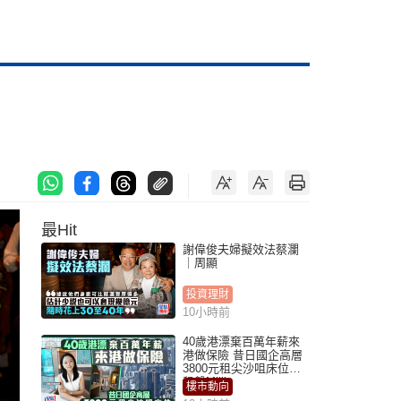
最Hit
謝偉俊夫婦擬效法蔡瀾
｜周顯
投資理財
10小時前
40歲港漂棄百萬年薪來
港做保險 昔日國企高層
3800元租尖沙咀床位｜
租盤Million
樓市動向