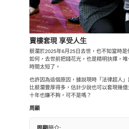
賣樓套現 享受人生
蔡瀾於2025年6月25日去世，也不知當
如何，去世前把錢花光，也是精明抉擇，唯
時間太短了。
也許因為這個原因，據說現時「法律超人」謝
比蔡瀾豐厚得多，估計少說也可以套現幾億
十年也嫌不夠，可不是嗎？
周顯
周顯
簡介: