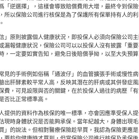
爲「逆選擇」，這樣會導致賠償費用大增，最終令到保險
，所以保險公司進行核保是為了保護所有保單持有人的利
。
信」原則披露個人健康狀況，即投保人必須向保險公司主
或漏報健康狀況，保險公司可以以投保人沒有披露「重要
時，一定要如實告知，避免日後賠償爭拗，以至大失預算
常見的手術例如俗稱「通波仔」的血管擴張手術或慢性病
驗出肝酵素較平常人高，反映其潛在的肝病或其併發症風
保費，可見設限與否的關鍵，在於投保人過往的病歷「有
是否比正常標準高。
人提供的資料作為核保的唯一標準，亦會因應準受保人提
估現時身體狀況是否能夠承保。當年紀越大，身體出現毛
買」的說法。但相對醫療保險趁早買，我認為保險更應是
，要趁你健康時才買到，但當保險公司進行核保及承保後