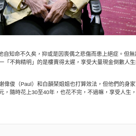
時是他自知命不久矣，抑或是因喪偶之悲傷而患上絕症。但無
一「不夠精明」的是樓賣得太遲，享受大量現金倒數人生
偉俊（Paul）和白韻琹姐姐也打算效法，但他們的身家
元，隨時花上30至40年，也花不完，不過嘛，享受人生