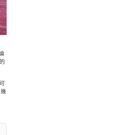
論
的
可
，幾