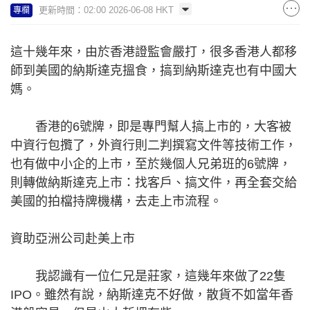
更新時間：02:00 2026-06-08 HKT
專欄
這十幾年來，由於香港證監會嚴打，很多香港人都移
師到美國的納斯達克搵食，搞到納斯達克也有中國大
媽。
香港的6號牌，即是專門幫人搞上市的，大客被
中資行包攬了，外資行則二判撰寫文件等技術工作，
也有做中小企的上市，至於幾個人兄弟班的6號牌，
則轉做納斯達克上市：找客戶、搞文件，再全套交給
美國的拍檔持牌機構，去走上市流程。
資助亞洲公司赴美上市
我認識有一位仁兄是莊家，這幾年來做了22隻
IPO。雖然有說，納斯達克不好做，散貨不如當年香