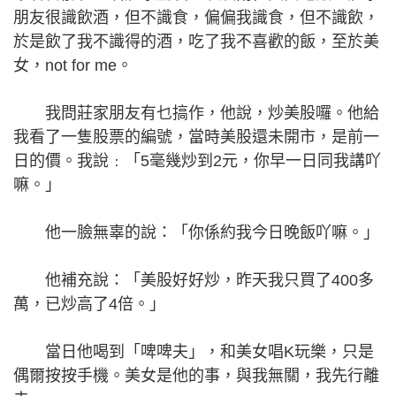
朋友很識飲酒，但不識食，偏偏我識食，但不識飲，
於是飲了我不識得的酒，吃了我不喜歡的飯，至於美
女，not for me。
我問莊家朋友有乜搞作，他說，炒美股囉。他給
我看了一隻股票的編號，當時美股還未開市，是前一
日的價。我說﹕「5毫幾炒到2元，你早一日同我講吖
嘛。」
他一臉無辜的說：「你係約我今日晚飯吖嘛。」
他補充說：「美股好好炒，昨天我只買了400多
萬，已炒高了4倍。」
當日他喝到「啤啤夫」，和美女唱K玩樂，只是
偶爾按按手機。美女是他的事，與我無關，我先行離