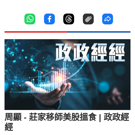
周顯 - 莊家移師美股搵食 | 政政經
經