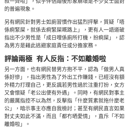
叔一齊咁」，似乎伴侶婚後形象崩壞是不少女士面對
的普遍現象。
另有網民針對男士如廁習慣作出猛烈抨擊，質疑「唔
係痾緊屎，就係去痾緊屎嘅路上」，更有人一語道破
指出不少男性是「成日哩係廁所打機，扮痾屎」，認
為男方是藉此逃避家庭責任或分擔家務。
評論兩極 有人反指：不如離婚啦
另一方面，也有網民替男方抱不平，認為「做男人真
係好慘」，指出男性為了外出工作賺錢，已經沒有額
外精力打理自己，更反諷若男性過於注重打扮，女方
又會懷疑「老公出便有外遇」。同時，有網民對事主
的嚴厲指控不以為然，反擊指「什麼質素就拖什麼老
公」，暗示事主亦應自我檢討；甚至有網民直言如果
對丈夫如此不滿，而且「都冇晒愛情」，直斥「不如
離婚啦」。