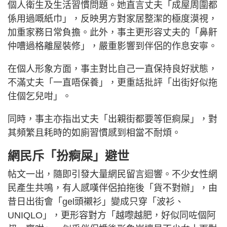
個人衛生及生活習慣問題。她直言丈夫「成屋周圍都
係用過嘅紙巾」，反映男方對家居整潔的極度漠視，
加重家務日常負擔。此外，事主更形容丈夫的「鼻鼾
仲嘈過格離屋裝修」，嚴重影響到伴侶的作息安寧。
在個人形象方面，事主對比自己一直保持良好狀態，
不滿丈夫「一直唔保養」，更重話批評「出街好似拖
住個乞兒咁」。
同時，事主亦指出丈夫「出親街都要等佢痾屎」，對
其頻繁且耗時的如廁習慣感到相當不耐煩。
網民斥「扮痾屎」避世
帖文一出，隨即引發大量網民留言迴響。不少女性網
民產生共鳴，有人感嘆伴侶拍拖後「貨不對辦」，由
昔日出街會「gel頭襯衫」變成只穿「波衫、
UNIQLO」，更形容對方「越嚟越肥，好似同咗個阿