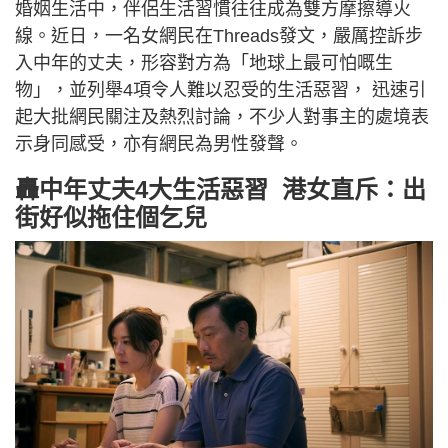
婚姻生活中，伴侶生活習慣往往成為雙方摩擦導火
線。近日，一名女網民在Threads發文，嚴厲控訴步
入中年的丈夫，形容對方為「地球上最可怕嘅生
物」，並列舉4項令人難以忍受的生活惡習， 迅速引
起大批網民關注及熱烈討論，不少人對事主的處境表
示身同感受，亦有網民為男性發聲。
轟中年丈夫4大生活惡習 港女直斥：出
街好似拖住個乞兒