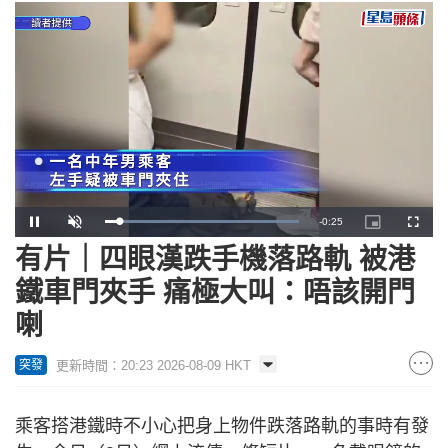
Remaining
-
0:24
Loaded
:
Pause
Unmute
Picture-
Fullscr
100.00%
in-
Picture
有片｜四眼漢跌手機落路軌 被港
Time
鐵車門夾手 痛極大叫：唔該開門
喇
更新時間：20:23 2026-08-09 HKT
突發
乘客搭港鐵時不小心把身上物件跌落路軌的事時有發