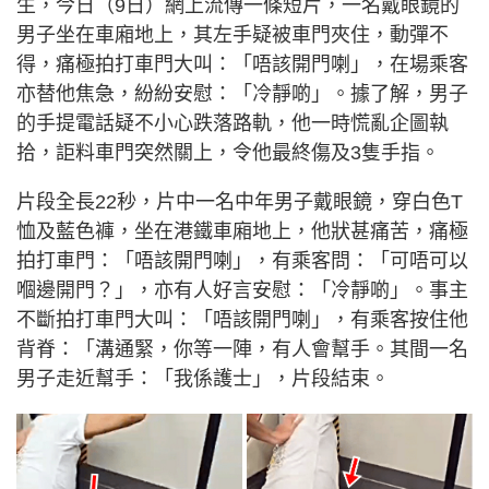
生，今日（9日）網上流傳一條短片，一名戴眼鏡的
男子坐在車廂地上，其左手疑被車門夾住，動彈不
得，痛極拍打車門大叫：「唔該開門喇」，在場乘客
亦替他焦急，紛紛安慰：「冷靜啲」。據了解，男子
的手提電話疑不小心跌落路軌，他一時慌亂企圖執
拾，詎料車門突然關上，令他最終傷及3隻手指。
片段全長22秒，片中一名中年男子戴眼鏡，穿白色T
恤及藍色褲，坐在港鐵車廂地上，他狀甚痛苦，痛極
拍打車門：「唔該開門喇」，有乘客問：「可唔可以
嗰邊開門？」，亦有人好言安慰：「冷靜啲」。事主
不斷拍打車門大叫：「唔該開門喇」，有乘客按住他
背脊：「溝通緊，你等一陣，有人會幫手。其間一名
男子走近幫手：「我係護士」，片段結束。