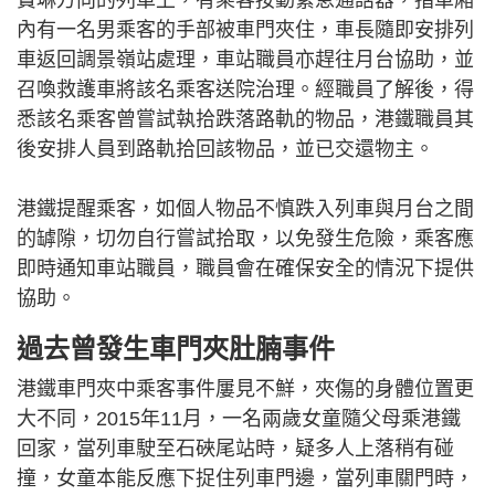
內有一名男乘客的手部被車門夾住，車長隨即安排列
車返回調景嶺站處理，車站職員亦趕往月台協助，並
召喚救護車將該名乘客送院治理。經職員了解後，得
悉該名乘客曾嘗試執拾跌落路軌的物品，港鐵職員其
後安排人員到路軌拾回該物品，並已交還物主。
港鐵提醒乘客，如個人物品不慎跌入列車與月台之間
的罅隙，切勿自行嘗試拾取，以免發生危險，乘客應
即時通知車站職員，職員會在確保安全的情況下提供
協助。
過去曾發生車門夾肚腩事件
港鐵車門夾中乘客事件屢見不鮮，夾傷的身體位置更
大不同，2015年11月，一名兩歲女童隨父母乘港鐵
回家，當列車駛至石硤尾站時，疑多人上落稍有碰
撞，女童本能反應下捉住列車門邊，當列車關門時，