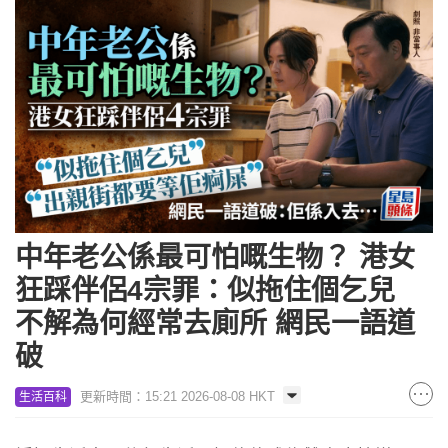
中年老公係最可怕嘅生物？ 港女
狂踩伴侶4宗罪：似拖住個乞兒
不解為何經常去廁所 網民一語道
破
更新時間：15:21 2026-08-08 HKT
生活百科