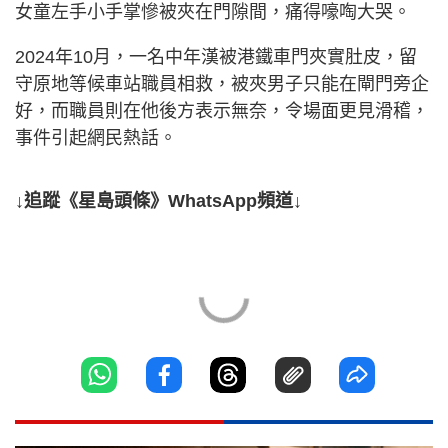
女童左手小手掌慘被夾在門隙間，痛得嚎啕大哭。
2024年10月，一名中年漢被港鐵車門夾實肚皮，留
守原地等候車站職員相救，被夾男子只能在閘門旁企
好，而職員則在他後方表示無奈，令場面更見滑稽，
事件引起網民熱話。
↓追蹤《星島頭條》WhatsApp頻道↓