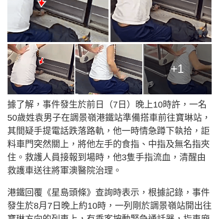
+1
據了解，事件發生於前日（7日）晚上10時許，一名
50歲姓袁男子在調景嶺港鐵站準備搭車前往寶琳站，
其間疑手提電話跌落路軌，他一時情急蹲下執拾，詎
料車門突然關上，將他左手的食指、中指及無名指夾
住。救護人員接報到場時，他3隻手指流血，清醒由
救護車送往將軍澳醫院治理。
港鐵回覆《星島頭條》查詢時表示，根據記錄，事件
發生於8月7日晚上約10時，一列剛於調景嶺站開出往
寶琳方向的列車上，有乘客按動緊急通話器，指車廂