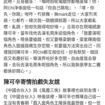
此時，旦哥搶答︰「嗰時拍呢場戲你都喺度㗎！你、
阿Chi淨係拋低一句話『你自己跳啦』、『嗱，你
先，你跳』咁咋，冇排舞，無mark走位，大家冇夾
過，乜都冇，總次我一跳鏡頭就跟，所以大家都亂
嚟，亂跳，但咁先跳得咁好喎。」旦哥亦在現場感謝
陳可辛，當年找他去演毛周朱這個角色，「我要演呢
個角色，唔係要搶戲，但又要喺梁朝偉、梁家輝兩個
角色入面搵我嘅生存空間，就要搵方法突出自己，同
埋我同陳可辛、阿Chi都互相信任，好有默契，個班
底又有趣好玩，導演畀咗好多空間、自由度我去發
揮，去玩去演毛周朱呢個角色，所以我執張學友二攤
都係好開心。」
陳可辛寄情拍戲失友誼
《中國合伙人》與《風塵三俠》故事裡也談到友情，
在《中國合伙人》映後談裡，陳可辛也慨嘆自己這一
生沒有青春期「戲入面角色王陽係我最想做，但一世