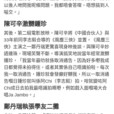
以後人哋問我呢條問題，我都唔會答㗎，唔想搞到人
嗌交。」
陳可辛激嬲鍾珍
其後，第二組電影放映，陳可辛將《中國合伙人》與
33年前同李志毅合導的《風塵三俠》並置。《風塵三
俠》主演之一鄭丹瑞更驚喜現身映後談，與陳可辛妙
語連珠，現場笑聲不斷。導演搞笑地說當年經常激嬲
鍾珍，「我當年最叻就係取消通告，因為好多嘢我成
日都覺得未拍得住，或者其實係自己唔識拍啦。每次
我一取消通告，鍾珍就會發癲好嬲我，所以一取消通
告嗰日鍾珍就叫係阿Chi（李志毅）拍，咁就變咗阿
Chi成日去拍我最唔識拍嘅嘢，例如戲入面嗰場大合
唱Ja Jambo。」
鄭丹瑞執張學友二攤