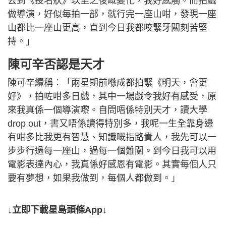
去到《投名狀》以至之後嘅變化，我好感觸。而拍戲
做導演，好似每拍一部，就行完一座山咁，發現一座
山都比一座山更高，直到今日我都咬緊牙關刻苦堅
持。」
陳可辛否認是天才
陳可辛續稱︰「兩星期前喺成都拍緊《明天，會更
好》，拍咗咁多日戲，其中一場戲令我好有感受，原
來我真係一個導演嚟。自問唔係特別天才，讀大學
drop out，書又唔係讀得特別多，我呢一生全靠身邊
有咁多比我更有智慧、知識嘅指路貴人，我先可以一
步步行過每一座山，過每一個難關。到今日我可以用
電影表達內心，我真係好感恩有電影。其實每個人只
要有夢想，如果我做到，每個人都做到。」
↓立即下載星島頭條App↓