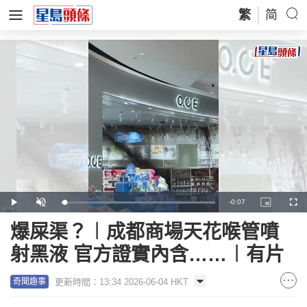
繁
简
Remaining
-
0:07
Loaded
:
Play
Unmute
Picture-
Full
100.00%
in-
Picture
Time
爆屎渠？︱成都商場天花喉管噴
射黑液 官方證實內含……︱有片
更新時間：13:34 2026-06-04 HKT
奇聞趣事