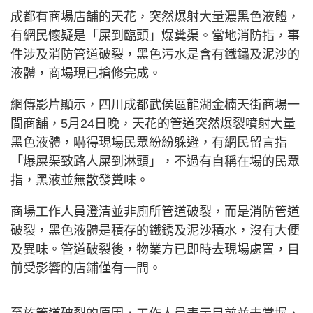
成都有商場店舖的天花，突然爆射大量濃黑色液體，
有網民懷疑是「屎到臨頭」爆糞渠。當地消防指，事
件涉及消防管道破裂，黑色污水是含有鐵鏽及泥沙的
液體，商場現已搶修完成。
網傳影片顯示，四川成都武侯區龍湖金楠天街商場一
間商舖，5月24日晚，天花的管道突然爆裂噴射大量
黑色液體，嚇得現場民眾紛紛躲避，有網民留言指
「爆屎渠致路人屎到淋頭」，不過有自稱在場的民眾
指，黑液並無散發糞味。
商場工作人員澄清並非廁所管道破裂，而是消防管道
破裂，黑色液體是積存的鐵銹及泥沙積水，沒有大便
及異味。管道破裂後，物業方已即時去現場處置，目
前受影響的店鋪僅有一間。