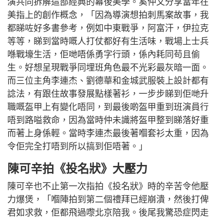
演共同拆解這部經典的幕後美學。奚仲文分享當年在
美指上的創作概念，「因為導演想拍刺馬案故事，我
都睇咗好多書參考，例如中東戰爭，阿富汗，伊拉克
等等，睇到當時嘅人打仗都好有生活味，戰場上士兵
喺戰壕生活，佢哋唔係勇字行頭，係內耗同苟且偷
生。好想呈現戰爭同埋班角色最不光彩最灰暗一面。
而三位主角李連杰、劉德華和金城武服裝上設計都有
諗法，有跟住故事發展點樣著衫，一步步睇到佢哋升
職嘅盔甲上有變化唔同，到最後啲盔甲重到班演員行
唔到路嗌救命，因為當時仲未識將盔甲整到睇落好重
而著上身係輕。當時李連杰最後著嗰套衫太重，因為
令佢完全打唔到所以搞到佢唔著。」
陳可辛拍《投名狀》大壓力
陳可辛也不止第一次指拍《投名狀》時的辛苦令他壓
力爆煲，「嗰陣拍到第二個禮拜已經崩潰，然後打俾
君如求救，佢都飛過嚟北京陪我。後尾我驚恐症閃走