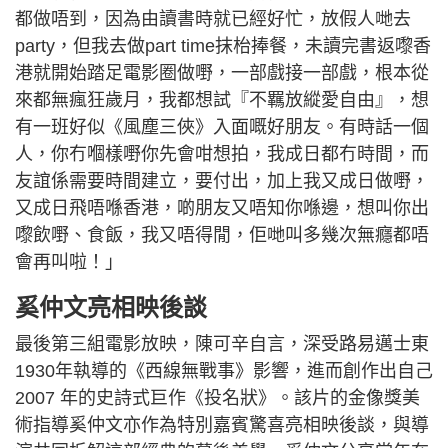
都做唔到，因為由讀書時就已經好忙，放假人哋去
party，但我去做part time抹枱捧餐，未讀完書返嚟香
港就開始踏足電影圈做嘢，一部戲接一部戲，根本從
來都無瘋狂歲月，我都想試『不羈放縱愛自由』，想
有一班好似《風塵三俠》入面嘅好朋友。有時話一個
人，你冇嗰樣嘢你先會咁想拍，我成日都冇時間，而
友誼係需要時間建立，要付出，加上我又成日做嘢，
又成日飛唔喺香港，啲朋友又唔知你喺邊，想叫你出
嚟飲嘢、食飯，我又唔得閒，佢哋叫多幾次無癮都唔
會再叫啦！」
奚仲文亮相映後談
最後第三組電影放映，陳可辛自言，深受路易邁士東
1930年執導的《西線無戰事》影響，進而創作出自己
2007 年的史詩式巨作《投名狀》。該片的金像獎美
術指導奚仲文亦作為特別嘉賓驚喜亮相映後談，與導