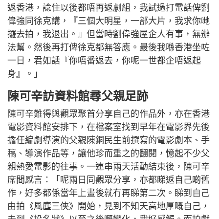
返香港，諗住以後都唔再返劇組，我試過打電話俾劉
偉強同徐克講，『三個大明星，一部大片，我求你哋
攞去拍，我退出。』但當時劉偉強屋企人有事，無辦
法幫。然後再打俾徐克都無答應。最後我喺香港坐咗
一日，君如話『你唔番返去，你呢一世都企唔返起
身』。」
陳可辛訪資料館尋父親足跡
陳可辛難得與觀眾聚首分享自己的作品外，亦在香港
電影資料館安排下，在檔案室找到早年在電影界先後
擔任編劇導演的父親陳銅民生前撰寫的電影劇本、手
稿、導演作品等，讓他珍而重之的翻閱，憶起不少父
親熱愛電影的往事。一連串兩天活動結束後，陳可辛
席間感言：「呢兩日同觀眾分享，亦都睇返自己啲舊
作，好多都係當年上畫後就冇再睇第二次。睇到自己
由拍《風塵三俠》開始，見到不知天高地厚嘅自己，