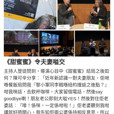
+5
《甜蜜蜜》令夫妻嗌交
主持人登徒問到，導演心目中《甜蜜蜜》結局之後如
何？陳可辛分享︰「近年新認識一對夫妻朋友，佢哋
喺餐飯局問我『黎小軍同李翹喺紐約撞返之後點？』
咁我咪話，去飲杯咖啡，大家留個電話，然後say
goodbye喇！朋友老公即刻大嗌YES！然後對住佢老
婆話︰『嗱！係咪，一定係咁啦！』佢老婆聽到我咁
講就好唔開心，我先知佢兩公婆係持相反意見，所以