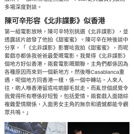
多場深度對談。
陳可辛形容《北非諜影》似香港
第一組電影放映，陳可辛特別挑選《北非諜影》，並
透露該片啟發了他拍《甜蜜蜜》。陳可辛在映後談中
分享，「《北非諜影》影響咗我拍《甜蜜蜜》，而呢
套戲亦都係我爸爸最愛嘅電影。我覺得《北非諜影》
個地方好似香港，兩套電影嘅關聯，主角們都係因為
各種原因而來到一個新地方，然後喺Casablanca重
遇，呢個地方同香港一樣，係一個中轉站，人來人
往，啲人喺香港留底咗啲腳毛就走。而亂世個感覺令
我覺得所有嘢係好短暫，包括愛情。兩套戲入面錯綜
複雜愛情關係，入面男女主角的無奈和遺憾都能令觀
眾共鳴。」