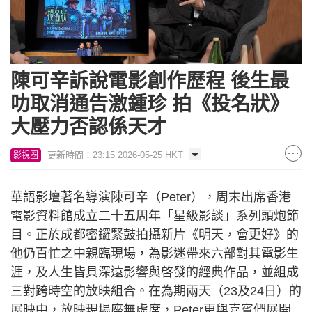
陳可辛訴說電影創作歷程 後生最
叻取消通告激鍾珍 拍《投名狀》
大壓力否認係天才
更新時間：23:15 2026-05-25 HKT
影視圈
華語影壇著名導演陳可辛（Peter），周末出席香港
電影資料館成立二十五周年「星級影談」系列頭炮節
目。正於成都密鑼緊鼓拍攝新片《明天，會更好》的
他仍百忙之中親臨現場，為影迷帶來六部對其電影生
涯，及人生皆具深遠影響與啓發的經典作品，並組成
三對跨時空的放映組合。在為期兩天（23及24日）的
展映中，放映現場座無虛席，Peter更與嘉賓們展開