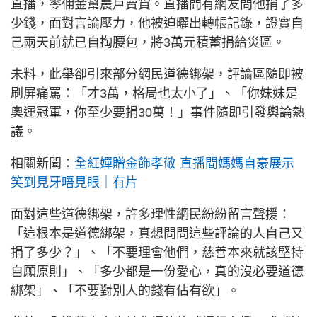
直播，零佣金幫農戶賣貨。直播間有網友問他捐了多
少錢，面對言論壓力，他被迫曬出轉帳記錄，證實自
己兩天前就已自掏腰包，將3萬元積蓄捐給災區。
未料，此舉卻引來部分網民道德綁架，評論區隨即被
刷屏痛罵：「才3萬，格局也太小了」、「你妹妹是
奧運冠軍，你至少要捐30萬！」事件隨即引發輿論熱
議。
相關新聞：
全紅嬋贈金飾孝敬 直播間媽媽自豪展示
笑到見牙唔見眼｜有片
面對這些道德綁架，許多理性網民紛紛留言聲援：
「這根本是道德綁架，真想問問這些評論的人自己又
捐了多少？」、「不要理會他們，慈善本來就該堅持
自願原則」、「多少都是一份愛心，真的沒必要道德
綁架」、「不要對別人的錢有佔有欲」。