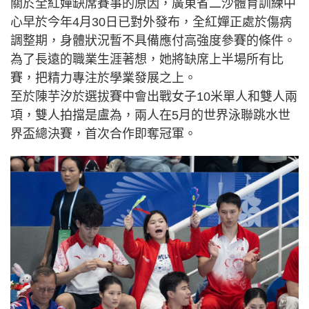
關於全紅嬋缺席賽事的原因，廣東省二沙體育訓練中
心早於今年4月30日已對外發布，全紅嬋正處於傷病
調整期，身體狀況暫不具備應付高強度參賽的條件。
為了長遠的職業生涯著想，她將缺席上半場所有比
賽，把精力專注於學業發展之上。
至於陳芋汐於選拔賽中會出戰女子10米單人和雙人兩
項，雙人拍擋是盧為，兩人在5月的世界泳聯跳水世
界盃總決賽，首次合作即奪冠軍。