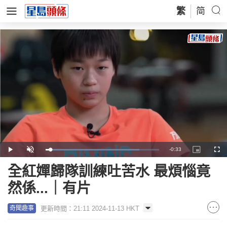
繁
简
Remaining
-
0:33
Loaded
:
Play
Unmute
Picture-
Full
82.37%
in-
Picture
Time
全紅嬋歸隊訓練吐苦水 最煩惱竟
然係...｜有片
更新時間：21:11 2024-11-13 HKT
奇聞趣事