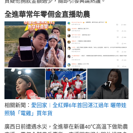
質疑他捐款金額過少，隨即引發輿論熱議。
全進華常年零佣金直播助農
+7
相關新聞：
愛回家︱全紅嬋6年首回湛江過年 曬帶娃
照騎「電雞」買年貨
廣西日前遭遇水災，全進華在新疆40℃高溫下做助農