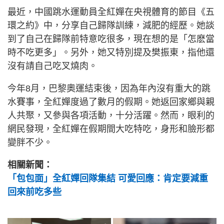
最近，中國跳水運動員全紅嬋在央視體育的節目《五
環之約》中，分享自己歸隊訓練，減肥的經歷。她談
到了自己在歸隊前特意吃很多，現在想的是「怎麽當
時不吃更多」。另外，她又特別提及樊振東，指他還
沒有請自己吃叉燒肉。
今年8月，巴黎奧運結束後，因為年內沒有重大的跳
水賽事，全紅嬋度過了數月的假期。她返回家鄉與親
人共聚，又參與各項活動，十分活躍。然而，眼利的
網民發現，全紅嬋在假期間大吃特吃，身形和臉形都
變胖不少。
相關新聞：
「包包面」全紅嬋回隊集結 可愛回應：肯定要減重
回來前吃多些