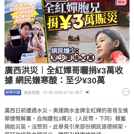
廣西洪災︱全紅嬋哥曬捐¥3萬收
據 網民嫌寒酸：至少¥30萬
更新時間：07:00 2026-07-16 HKT
即時中國
廣西日前遭遇水災，奧運跳水金牌全紅嬋的哥哥全進
華慷慨解囊，自掏腰包3萬元（人民幣‧下同）積蓄
捐給災區。沒想到，此舉竟引來部份網民道德綁架，