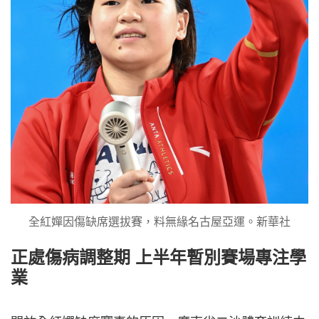
全紅嬋因傷缺席選拔賽，料無緣名古屋亞運。新華社
正處傷病調整期 上半年暫別賽場專注學
業