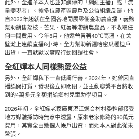
此外，全進華本人也並非網傳的「網紅主播」或「流
量變現者」。據多位農產區農戶及公益組織反饋，他
自2023年起就在全國各地開展零佣金助農直播，義務
幫助銷售荔枝、芒果、紅薯等滯銷農產品，不收取任
何中間費用。今年6月，他還曾冒著40℃高溫，在戈
壁灘上連續直播8小時，全力幫助新疆哈密瓜種植戶
出貨，一直默默以實際行動回饋社會。
全紅嬋本人同樣熱愛公益
另外，全紅嬋私下一直低調行善。2024年，她曾因直
播誤開打賞，發現後立即關閉，並主動聯繫平台將收
到的4萬多元全額捐給鄉村兒童助學項目。
2026年初，全紅嬋老家廣東湛江邁合村村委幹部接受
地方媒體採訪時無意中透露，原來老家修路的80萬元
費用，其實全由她個人帳戶出資，而她本人對此從未
聲張。