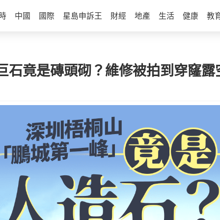
時
中國
國際
星島申訴王
財經
地產
生活
健康
教
巨石竟是磚頭砌？維修被拍到穿窿露