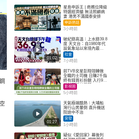
星島申訴王 | 商務位降級
特選經濟艙 無法照顧病
妻 港男不滿國泰安排
申訴熱話
3小時前
破紀錄高溫︱上水錄39.8
度 天文台：自1980年代
設氣象站以來境內最高
紀錄
社會
01:02
7小時前
前TVB女星彭翔翎轉做
全職的士司機 日賺2千指
終有錢買衫扮靚 入行9年
鋼
被封翻版林夏薇
影視圈
5小時前
空
天氣極端酷熱︱大埔船
灣行山男暈倒 直升機送
院途中不治
突發
01:27
1小時前
疑似《愛回家》幕後列