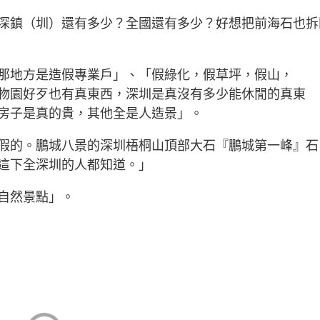
深鎮（圳）還有多少？全國還有多少？好想把前海石也拆
那地方是造假專業戶」、「假綠化，假草坪，假山，
物園好歹也有真東西，深圳是真沒有多少能休閒的真東
房子是真的貴，其他全是人造景」。
假的。鵬城八景的深圳梧桐山頂部大石『鵬城第一峰』石
這下全深圳的人都知道。」
自然景點」。