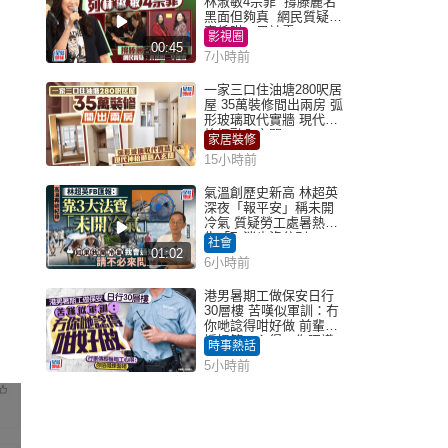
林淑敏4宗罪 撐滕麗名
黑面但夠真 網民質疑：
真係咁一早被雪
影視圈
00:45
7小時前
一家三口住油塘280呎居
屋 35萬裝修間出兩房 弧
形玻璃取代實牆 現代神
枱櫃融入玄關
家居裝修
15小時前
氣溫創歷史新高 林超英
深夜「報平安」稱未開
冷氣 質疑勞工處暑熱警
告「取消也沒分別」
社會
01:02
6小時前
港男暑期工做保安日行
30層樓 苦嘆似軍訓：冇
你哋諗得咁好做 前輩傳
授搵筍工心得：你唔識
時事熱話
揀盤啫｜Juicy叮
5小時前