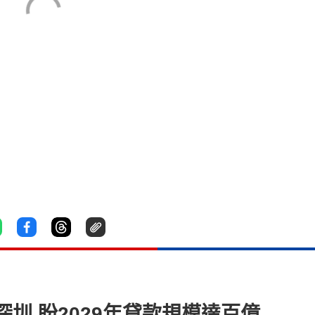
圳 盼2029年貸款規模達百億