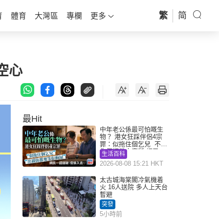
繁
简
育
體育
大灣區
專欄
更多
空心
最Hit
中年老公係最可怕嘅生
物？ 港女狂踩伴侶4宗
罪：似拖住個乞兒 不解
為何經常去廁所 網民一
生活百科
語道破
2026-08-08 15:21 HKT
太古城海棠閣冷氣機着
火 16人送院 多人上天台
暫避
突發
5小時前