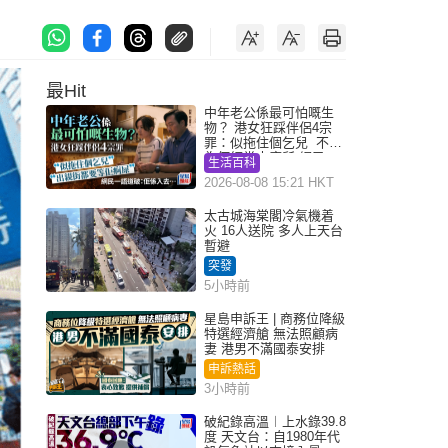
最Hit
中年老公係最可怕嘅生
物？ 港女狂踩伴侶4宗
罪：似拖住個乞兒 不解
為何經常去廁所 網民一
生活百科
語道破
2026-08-08 15:21 HKT
太古城海棠閣冷氣機着
火 16人送院 多人上天台
暫避
突發
5小時前
星島申訴王 | 商務位降級
特選經濟艙 無法照顧病
妻 港男不滿國泰安排
申訴熱話
3小時前
破紀錄高溫︱上水錄39.8
度 天文台：自1980年代