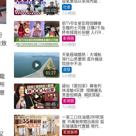
設氣象站以來境內最高
紀錄
社會
01:02
7小時前
前TVB女星彭翔翎轉做
全職的士司機 日賺2千指
終有錢買衫扮靚 入行9年
行
被封翻版林夏薇
影視圈
並致
5小時前
天氣極端酷熱︱大埔船
灣行山男暈倒 直升機送
院途中不治
突發
01:27
龍
1小時前
所
疑似《愛回家》幕後列
林淑敏4宗罪 撐滕麗名
意
黑面但夠真 網民質疑：
真係咁一早被雪
影視圈
00:45
7小時前
一家三口住油塘280呎居
屋 35萬裝修間出兩房 弧
形玻璃取代實牆 現代神
枱櫃融入玄關
家居裝修
又