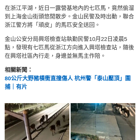
在浙江平湖，近日一露營基地內的七匹馬，竟然偷溜
到上海金山街頭悠閒散步。金山民警及時出動，聯合
浙江警方將「頑皮」的馬匹安全送回。
金山公安分局興塔檢查站執勤民警10月22日凌晨5
點，發現有七匹馬從浙江方向進入興塔檢查站，隨後
在興塔社區內行走，身邊並無馬主作陪。
相關新聞：
80公斤大野豬橫衝直撞傷人 杭州警「泰山壓頂」圍
捕｜有片