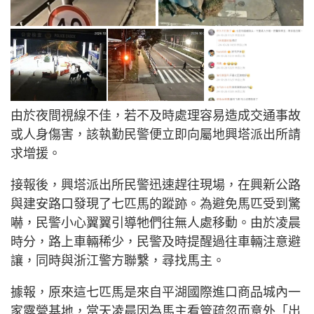
由於夜間視線不佳，若不及時處理容易造成交通事故
或人身傷害，該執勤民警便立即向屬地興塔派出所請
求增援。
接報後，興塔派出所民警迅速趕往現場，在興新公路
與建安路口發現了七匹馬的蹤跡。為避免馬匹受到驚
嚇，民警小心翼翼引導牠們往無人處移動。由於凌晨
時分，路上車輛稀少，民警及時提醒過往車輛注意避
讓，同時與浙江警方聯繫，尋找馬主。
據報，原來這七匹馬是來自平湖國際進口商品城內一
家露營基地，當天凌晨因為馬主看管疏忽而意外「出