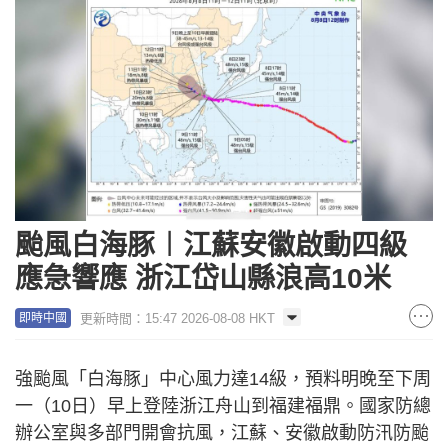
颱風白海豚︱江蘇安徽啟動四級
應急響應 浙江岱山縣浪高10米
更新時間：15:47 2026-08-08 HKT
即時中國
強颱風「白海豚」中心風力達14級，預料明晚至下周
一（10日）早上登陸浙江舟山到福建福鼎。國家防總
辦公室與多部門開會抗風，江蘇、安徽啟動防汛防颱