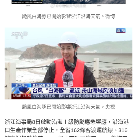
颱風白海豚已開始影響浙江沿海天氣。微博
颱風白海豚已開始影響浙江沿海天氣。央視
浙江海事局8日啟動沿海Ⅰ級防颱應急響應，沿海港
口生產作業全部停止，全省162條客渡運航線、316