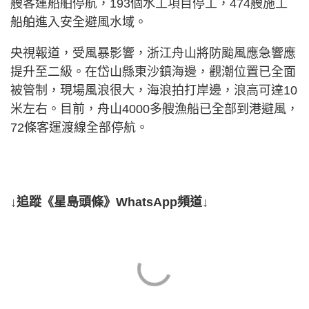
艘客運船舶停航，193個水工項目停工，474艘施工
船舶進入安全避風水域。
央視報道，受風暴影響，浙江舟山將防颱風應急響應
提升至二級。在岱山縣東沙鎮海邊，觀潮位置已全面
被管制，現場風浪很大，海浪拍打岸邊，浪高可達10
米左右。目前，舟山4000多艘漁船已全部到港避風，
72條客運渡線全部停航。
↓追蹤《星島頭條》WhatsApp頻道↓