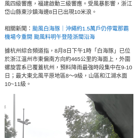
風四級響應，福建啟動三級響應。受風暴影響，浙江
岱山縣東沙鎮海邊8日已出現10米浪。
相關新聞：
颱風白海豚｜沖繩約1.5萬戶仍停電那霸
機場今重開 颱風料明午登陸浙閩沿海
據杭州綜合頻道指，8月8日下午1時「白海豚」已位
於浙江溫州市東偏南方向約465公里的海面上，外圍
螺旋雲系已覆蓋杭州，預料降雨最強時段集中在9-10
日；最大東北風平原地區8～9級，山區和江湖水面
10~11級。