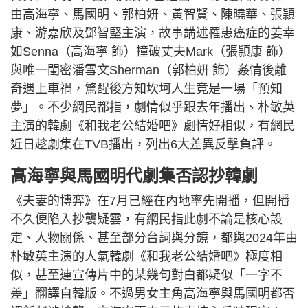
由高海寧、馬國明、郭柏妍、黃智賢、陳曉華、張頴
康、游嘉欣及鄧智堅主演，故事講述罹患癌症的姜幸
如Senna（高海寧 飾）撞破丈夫Mark（張頴康 飾）
與唯一閨密潘雪文Sherman（郭柏妍 飾）姦情後離
奇遇上車禍，驚醒後方知坎坷人生竟是一場「預知
夢」。不少網民都指，劇情似乎跟去年播出、朴敏英
主演的韓劇《和我老公結婚吧》劇情好相似，有網民
近日趁劇集在TVB播出，列出6大差異反擊負評。
高海寧與馬國明代劇集否認抄韓劇
《夫妻的博弈》在7月已經在內地率先開播，但開播
不久便陷入抄襲疑雲，有網民指此劇不論是核心設
定、人物關係、甚至部分台詞與分鏡，都與2024年由
朴敏英主演的人氣韓劇《和我老公結婚吧》極度相
似，甚至連宣傳片中的某幾句對白都疑似「一字不
差」翻譯自韓版。不過男女主角高海寧與馬國明都否