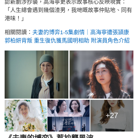
認新劇涉抄襲，高海寧更表示故事核心反映現實：
「人生總會遇到幾個渣男，我哋嘅故事仲貼地、同有
港味！」
相關閱讀：
夫妻的博弈1-5集劇情｜高海寧遭張頴康
郭柏妍背叛 重生復仇獲馬國明相助 附演員角色介紹
+27