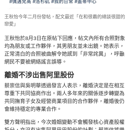
王秋怡今年二月份發帖，配文最近「在和很霸的總談很甜的
戀愛」
王秋怡於8月3日在原帖下回應，帖文內所有合照對象
均為朋友或工作夥伴，其男朋友並未出鏡。她表示，
正常清白的合照被曲解令她感到「非常詫異」，呼籲
網民不要被網絡謠言誤導。
離婚不涉出售阿里股份
蔡崇信與吳明華透過發言人表示，離婚決定是在相互
尊重下共同協商作出。兩人多年來的關係逐步轉變為
共同撫育子女及經營商業項目的合作夥伴，離婚後仍
會維持穩定的專業合作。
雙方聲明指出，今次婚姻變動不會觸發核心資產股權
拆分，亦沒有出售阿里巴巴股份的計劃；蔡崇信將繼