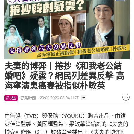
夫妻的博弈丨捲抄《和我老公結
婚吧》疑雲？網民列差異反擊 高
海寧演患癌妻被指似朴敏英
更新時間：20:00 2026-08-04 HKT
影視圈
由無綫（TVB）與優酷（YOUKU）聯合出品，由鍾
澍佳總監製、黃國輝監製、梁敏華總編劇的《夫妻的
博弈》昨晚（3日）於翡翠台播出。《夫妻的博弈》