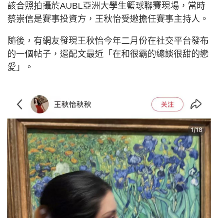
該合照拍攝於AUBL亞洲大學生籃球聯賽現場，當時
蔡崇信是賽事投資方，王秋怡受邀擔任賽事主持人。
隨後，有網友發現王秋怡今年二月份在社交平台發布
的一個帖子，還配文最近「在和很霸的總談很甜的戀
愛」。