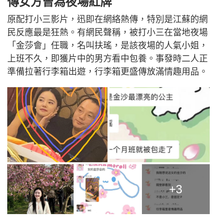
傳女方曾為夜場紅牌
原配打小三影片，迅即在網絡熱傳，特別是江蘇的網
民反應最是狂熱。有網民聲稱，被打小三在當地夜場
「金莎會」任職，名叫扶瑤，是該夜場的人氣小姐，
上班不久，即獲片中的男方看中包養。事發時二人正
準備拉著行李箱出遊，行李箱更盛傳放滿情趣用品。
+3