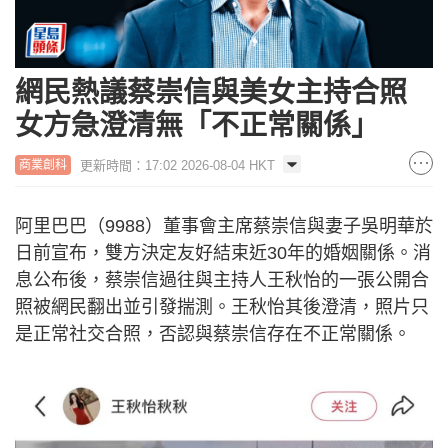
網民熱議蔡崇信與美女主持合照
女方急澄清無「不正常關係」
更新時間：17:02 2026-08-04 HKT
商業創科
阿里巴巴（9988）董事會主席蔡崇信與妻子吳明華於
日前宣布，雙方決定友好結束近30年的婚姻關係。消
息公布後，蔡崇信過往與主持人王秋怡的一張公開合
照被網民翻出並引發揣測。王秋怡其後澄清，照片只
是正常社交合照，否認與蔡崇信存在不正常關係。