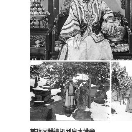
慈禧屍體遭扔到臭水溝旁