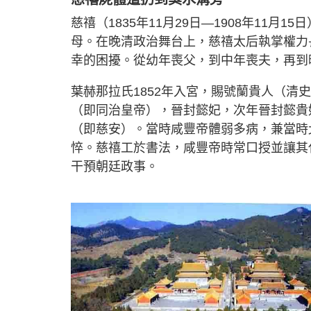
慈禧（1835年11月29日—1908年11
母。在晚清政治舞台上，慈禧太后執掌權力
幸的困擾。從幼年喪父，到中年喪夫，再到
葉赫那拉氏1852年入宮，賜號蘭貴人（清
（即同治皇帝），晉封懿妃，次年晉封懿貴
（即慈安）。當時咸豐帝體弱多病，兼當時
悴。慈禧工於書法，咸豐帝時常口授並讓其
干預朝廷政事。