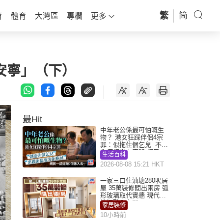
繁
简
育
體育
大灣區
專欄
更多
安寧」（下）
最Hit
中年老公係最可怕嘅生
物？ 港女狂踩伴侶4宗
罪：似拖住個乞兒 不解
為何經常去廁所 網民一
生活百科
語道破
2026-08-08 15:21 HKT
一家三口住油塘280呎居
屋 35萬裝修間出兩房 弧
形玻璃取代實牆 現代神
枱櫃融入玄關
家居裝修
10小時前