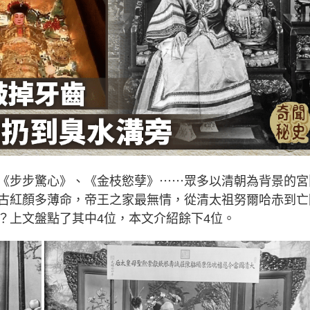
《步步驚心》、《金枝慾孽》⋯⋯眾多以清朝為背景的宮
古紅顏多薄命，帝王之家最無情，從清太祖努爾哈赤到亡
？上文盤點了其中4位，本文介紹餘下4位。