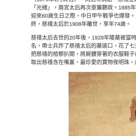
「光緒」，兩宮太后再次垂簾聽政。1885年
迎來60歲生日之際，中日甲午戰爭也爆發。
終，慈禧太后於1908年離世，享年74歲。
慈禧太后去世的20年後，1928年陵墓被
名，帶士兵炸了慈禧太后的墓道口，花了七
把慈禧的棺槨扒開，將屍體穿著的衣服鞋子
取出慈禧含在嘴裏、最珍愛的寶物夜明珠，