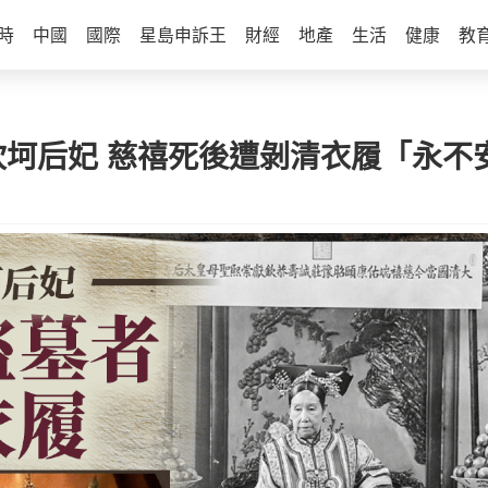
時
中國
國際
星島申訴王
財經
地產
生活
健康
教
坎坷后妃 慈禧死後遭剝清衣履「永不