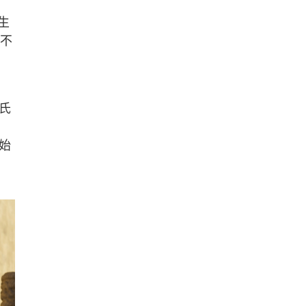
生
受不
氏
始