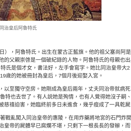
同治皇后阿魯特氏
3月27日），阿魯特氏。出生在蒙古正藍旗。他的祖父塞尚阿
他的父親崇啓是一個破紀錄的人物。阿魯特氏的母親也出
魯特氏是個才女，書法好，左手會寫字。她比同治皇帝大2
僅19歲的她被冊封為皇后，7個月後迎娶入宮。
，以至獨守空房。她剛成為皇后兩年，丈夫同治帝就病死
的阿魯特也去世了。有人説她是殉情，也有人覺得她沒子嗣
被慈禧迫害，她臨終前多日未進食，幾乎瘦成了一具乾屍
賊趁著戰亂闖入同治皇帝的惠陵，在用炸藥將地宮的石門炸
治皇帝的屍體早已腐爛不堪，只剩下一根長長的發辮，而