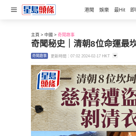
港聞
娛樂
最Hit
即
主頁
中國
奇聞趣事
奇聞秘史｜清朝8位命運最
更新時間：07:02 2024-02-17 HKT
奇聞趣事