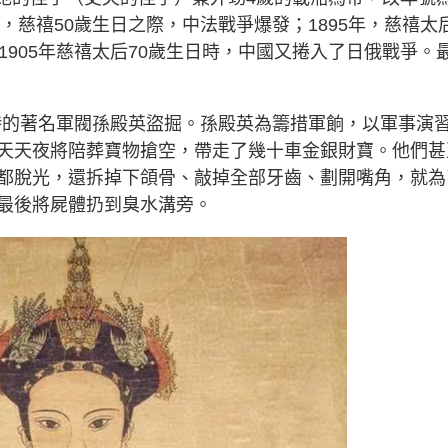
，慈禧50歲生日之際，中法戰爭爆發；1895年，慈禧太
1905年慈禧太后70歲生日時，中國又捲入了日俄戰爭。
當時的著名軍閥孫殿英盜掘。孫殿英為籌措軍餉，以軍事演
天天夜將陪葬寶物搶空，帶走了幾十車金銀財寶。他們甚
都脫光，還拆掉下頜骨、敲掉全部牙齒、劃開嘴角，就為
最後將屍體扔到臭水溝旁。