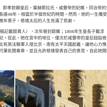
月15日）即孝欽顯皇后，葉赫那拉氏，咸豐帝的妃嬪，同治帝的
長達48年，相當於半個世紀的時間。然而，她的一生備
晚年喪子，慈禧太后的人生充滿了悲劇。
史稿記載懿貴人），次年晉封懿嬪；1856年生皇長子載淳
妃。從此，她在宮中的地位，僅次於咸豐帝的皇后鈕鈷祿
北有英法聯軍入侵北京、南有太平天國起義，讓他心力憔
代筆批閲奏章，並且允許慈禧發表自己的意見。自此她開