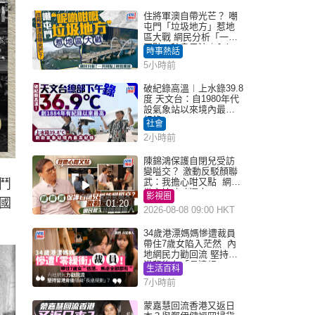
住將軍澳自帶光芒？ 嘲
屯門「垃圾地方」惹地
區大戰 網民分析「一共
同點」秒息風波｜Juicy
時事熱話
叮
5小時前
破紀錄高溫︱上水錄39.8
度 天文台：自1980年代
設氣象站以來境內最高
紀錄
社會
2小時前
陳錦鴻保護自閉兒受訪
變嗌交？ 激動反駁顏聯
武：我擔心咁又點 網民
鬥
批主持咄咄逼人
影視圈
國
01:20
2026-08-08 09:00 HKT
34歲港漂媽媽慘遭裁員
帶住7歲女陷入茫然 內
地網民力勸回流 堅持留
港背後有「長遠規
生活百科
劃」？
7小時前
蒙嘉慧回流香港又返日