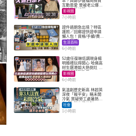
本？與鄭伊健福岡掃貨
互動恩愛 曾被老公爆在
當地游手好閒
影視圈
00:38
7小時前
證件過期急出境？特區
護照／回鄉證快證申請
懶人包！資格/手續/費用
一文睇清
生活百科
6小時前
52歲任葆琳低調現身楊
明婚禮玩得開心 哈佛高
材生選港姐大熱倒灶 息
影從商轉戰政界
影視圈
6小時前
氣溫創歷史新高 林超英
深夜「報平安」稱未開
冷氣 質疑勞工處暑熱警
告「取消也沒分別」
社會
1小時前