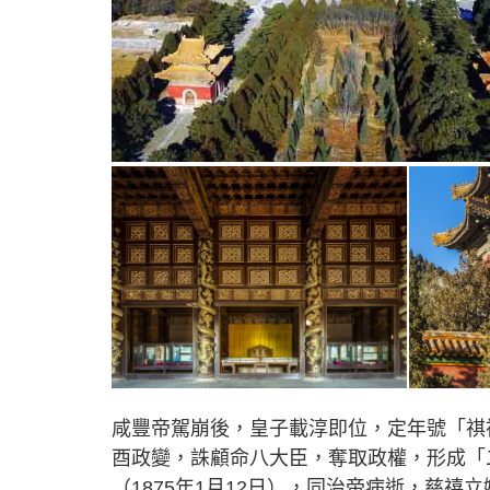
咸豐帝駕崩後，皇子載淳即位，定年號「祺
酉政變，誅顧命八大臣，奪取政權，形成「
（1875年1月12日），同治帝病逝，慈