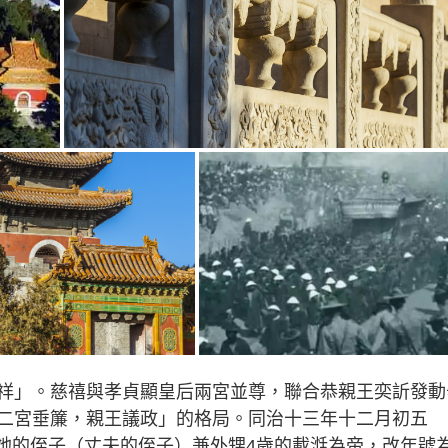
祥」。慈禧與孝貞顯皇后兩宮並尊，聯合恭親王奕訢發動
二宮垂簾，親王議政」的格局。同治十三年十二月初五
禧立她的侄子（丈夫的侄子）兼外甥4歲的載湉為帝，改年號