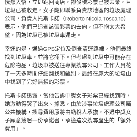
恍然大悟，立即跑回商店，卻發現彩票已被丟棄，且
垃圾已被收走。女子隨即聯系負責該地區的垃圾處理
公司，負責人托斯卡諾（Roberto Nicola Toscano）
表示，他們已追查該張彩票的去向，但不抱太大希
望，因為垃圾已被垃圾車運走。
幸運的是，通過GPS定位及倒查清運路線，他們最終
找到垃圾車，並將它攔下。但考慮到垃圾中可能存在
危險物品，垃圾車被送往專業搜尋公司，工作人員花
了一天多時間仔細翻找和甄別，最終在龐大的垃圾山
中找到了完好無損的彩票。
托斯卡諾透露，當他告訴中獎女子彩票已經找到時，
她激動得哭了出來。據悉，由於涉事垃圾處理公司屬
公共機構，搜尋費用原將由納稅人承擔，不過中獎女
子願意簽署一份承諾書，承擔這次搜尋產生的「額外
費用」。