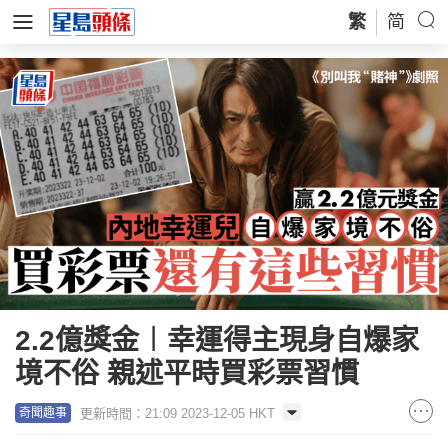
繁
简
2.2億獎金︱幸運得主現身自爆家
境不俗 親述平時買彩票習慣
更新時間：21:09 2023-12-05 HKT
奇聞趣事