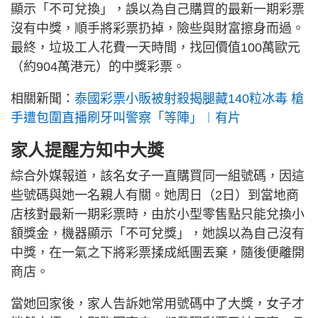
顯示「不可兌換」，誤以為自己購買的最新一期彩票
沒有中獎，順手將彩票扔掉，險些與財富擦身而過。
最終，垃圾工人花費一天時間，找回價值100萬歐元
（約904萬港元）的中獎彩票。
相關新聞：
泰國彩票小販被射殺揭腿藏140粒冰毒 槍
手遭包圍直播刷牙叫警察「等陣」︱有片
家人提醒方知中大獎
綜合外媒報道，該名女子一直購買同一組號碼，因這
些號碼與她一名親人有關。她周日（2日）到當地商
店核對最新一期彩票時，由於小型零售點只能兌換小
額獎金，機器顯示「不可兌獎」，她誤以為自己沒有
中獎，在一氣之下將彩票揉成紙團丟棄，隨後便離開
商店。
當她回家後，家人告訴她常用號碼中了大獎，女子才