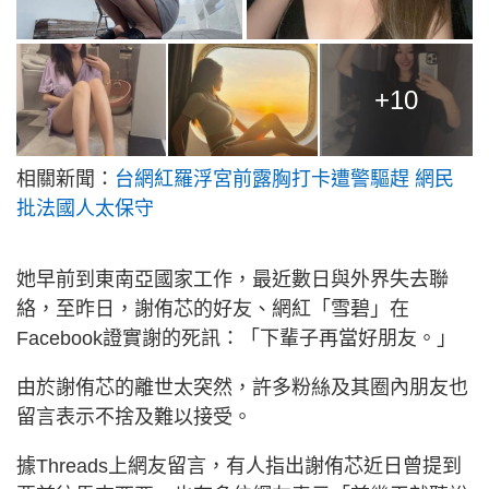
+10
相關新聞：
台網紅羅浮宮前露胸打卡遭警驅趕 網民
批法國人太保守
她早前到東南亞國家工作，最近數日與外界失去聯
絡，至昨日，謝侑芯的好友、網紅「雪碧」在
Facebook證實謝的死訊：「下輩子再當好朋友。」
由於謝侑芯的離世太突然，許多粉絲及其圈內朋友也
留言表示不捨及難以接受。
據Threads上網友留言，有人指出謝侑芯近日曾提到