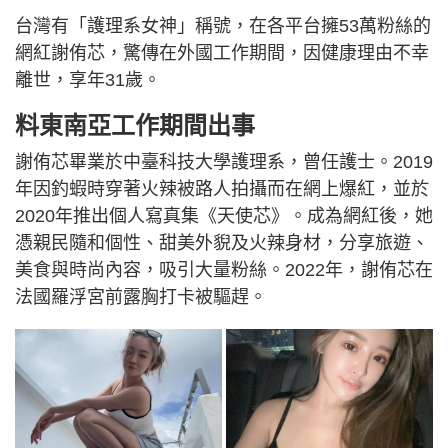
台灣有「護理系女神」稱號，在各平台擁53萬粉絲的
網紅謝侑芯，驚傳在外國工作期間，因健康理由不幸
離世，享年31歲。
料東南亞工作期間出事
謝侑芯畢業於中臺科技大學護理系，曾任護士。2019
年因釣蝦時穿著火辣被路人拍攝而在網上爆紅，並於
2020年推出個人寫真集《天使芯》。成為網紅後，她
憑親民隨和個性、甜美外貎及火辣身材，分享旅遊、
美食與時尚內容，吸引大量粉絲。2022年，謝侑芯在
法國羅浮宮前露胸打卡被驅趕。