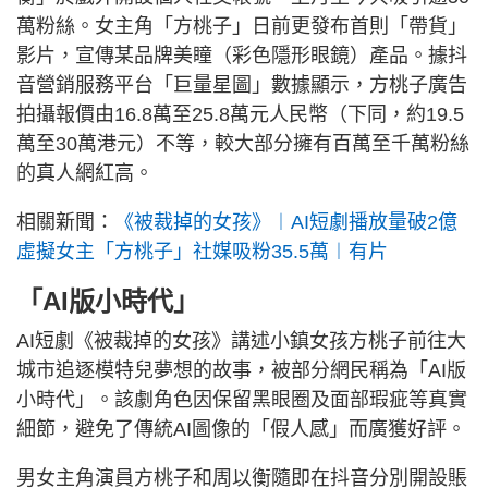
萬粉絲。女主角「方桃子」日前更發布首則「帶貨」
影片，宣傳某品牌美瞳（彩色隱形眼鏡）產品。據抖
音營銷服務平台「巨量星圖」數據顯示，方桃子廣告
拍攝報價由16.8萬至25.8萬元人民幣（下同，約19.5
萬至30萬港元）不等，較大部分擁有百萬至千萬粉絲
的真人網紅高。
相關新聞：
《被裁掉的女孩》︱AI短劇播放量破2億
虛擬女主「方桃子」社媒吸粉35.5萬︱有片
「AI版小時代」
AI短劇《被裁掉的女孩》講述小鎮女孩方桃子前往大
城市追逐模特兒夢想的故事，被部分網民稱為「AI版
小時代」。該劇角色因保留黑眼圈及面部瑕疵等真實
細節，避免了傳統AI圖像的「假人感」而廣獲好評。
男女主角演員方桃子和周以衡隨即在抖音分別開設賬