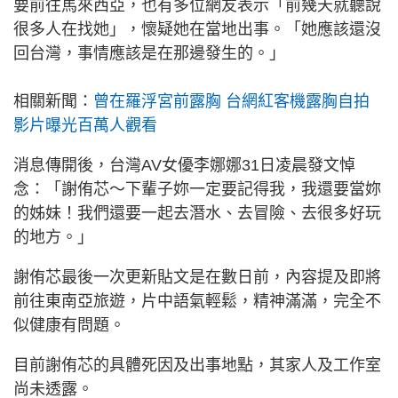
要前往馬來西亞，也有多位網友表示「前幾天就聽說
很多人在找她」，懷疑她在當地出事。「她應該還沒
回台灣，事情應該是在那邊發生的。」
相關新聞：
曾在羅浮宮前露胸 台網紅客機露胸自拍
影片曝光百萬人觀看
消息傳開後，台灣AV女優李娜娜31日凌晨發文悼
念：「謝侑芯～下輩子妳一定要記得我，我還要當妳
的姊妹！我們還要一起去潛水、去冒險、去很多好玩
的地方。」
謝侑芯最後一次更新貼文是在數日前，內容提及即將
前往東南亞旅遊，片中語氣輕鬆，精神滿滿，完全不
似健康有問題。
目前謝侑芯的具體死因及出事地點，其家人及工作室
尚未透露。