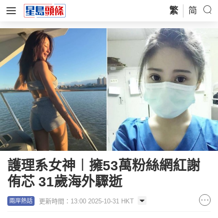
繁
简
護理系女神︱擁53萬粉絲網紅謝
侑芯 31歲海外驟逝
更新時間：13:00 2025-10-31 HKT
兩岸熱話