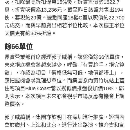
呎，扣除最高折扣優惠15%後，折實售價約1622.7
萬，折實呎價為13,236元。截至昨日該盤共售出194
伙，套現約29億。據悉同座18樓C室以呎價約22,700
元成交，而與早前賣出相若單位比較，本次樓王單位
呎價更有約30%折讓。
餘66單位
長實營業部首席經理郭子威稱，該盤僅餘66個單位，
未來撈底機會將越來越少，呼籲「有買趁手，撈完算
數」，亦認為項目「價格低無可低，地價都唔止」，
應把握機會尋覓理想單位。而集團系內黃竹坑站上蓋
住宅項目Blue Coast曾以撈低價推盤後加價10%，郭
則表示，本次項目未來亦會視乎市場反應有機會上調
整價格。
郭子威續稱，集團亦於明日在深圳進行推廣，短期內
會於廣州、上海和北京，進行連串路演、推介會和宣