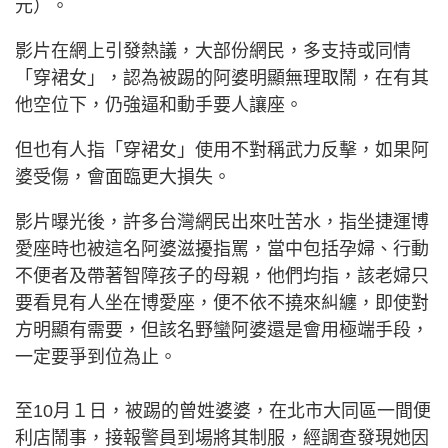
元）。
影片在網上引發熱議，大部份網民，多支持或同情
「穿裙女」，認為被踢的阿婆明顯無理取鬧，在有其
他空位下，仍強逼和動手要人讓座。
但也有人指「穿裙女」使用不對稱武力反擊，如果阿
婆受傷，會面臨更大損失。
影片曝光後，許多台灣網民出來吐苦水，指坐捷運博
愛座時也被這名阿婆滋擾指罵，當中包括孕婦、行動
不便者及帶著智障孩子的母親，他們均指，該老婦只
要看見有人坐在博愛座，便不依不撓來糾纏，即使對
方明顯有需要，但該名野蠻阿婆還是會用極端手段，
一定要爭到位為止。
至10月１日，被踢的曾姓婆婆，在北市大同區一間便
利店鬧事，接報警員到場將其制服，經調查發現她因