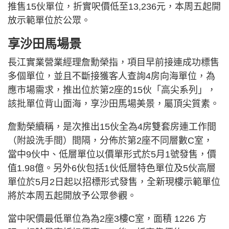
推售15伙單位，折實呎價低至13,236元，本周五起開
放示範單位於公眾。
享沙田馬場景
長江實業營業經理詹勳榮指，項目早前接連成功標售
多個單位，並且不斷接獲客人查詢4房向海單位，為
應市場需求，推出位於第2座的15伙「高尖系列」，
該批單位背山面海，享沙田馬場美景，屬頂尖質素。
詹勳榮續稱，是次推出15伙全為4房雙套房連工作間
（附設洗手間）間隔，分佈於第2座不同層數C室，
當中9伙中、低層單位以價單形式於5月1號發售，價
值1.98億。另外6伙包括1伙低層特色單位及5伙高層
單位於5月2日起以招標形式發售，全新現樓示範單位
將於本周五起開放予公眾參觀。
當中呎價最低單位為為2座3樓C室，面積 1226 方