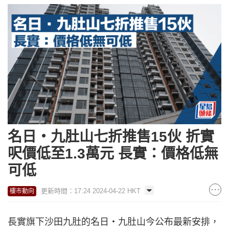
名日‧九肚山七折推售15伙 折實
呎價低至1.3萬元 長實：價格低無
可低
更新時間：17:24 2024-04-22 HKT
樓市動向
長實旗下沙田九肚的名日‧九肚山今公布最新安排，