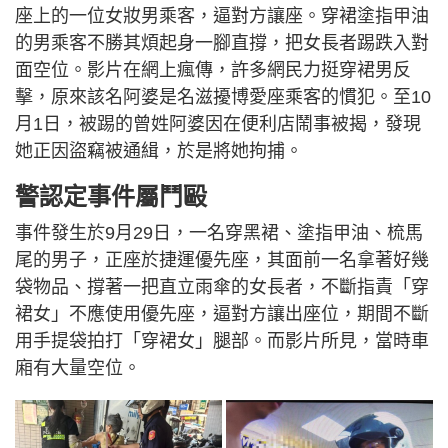
i
e
a
.
n
n
座上的一位女妝男乘客，逼對方讓座。穿裙塗指甲油
3
-
6
P
i
的男乘客不勝其煩起身一腳直撐，把女長者踢跌入對
%
i
c
t
面空位。影片在網上瘋傳，許多網民力挺穿裙男反
n
u
r
e
擊，原來該名阿婆是名滋擾博愛座乘客的慣犯。至10
i
月1日，被踢的曾姓阿婆因在便利店鬧事被揭，發現
n
她正因盜竊被通緝，於是將她拘捕。
g
T
警認定事件屬鬥毆
i
事件發生於9月29日，一名穿黑裙、塗指甲油、梳馬
m
尾的男子，正座於捷運優先座，其面前一名拿著好幾
e
袋物品、撐著一把直立雨傘的女長者，不斷指責「穿
裙女」不應使用優先座，逼對方讓出座位，期間不斷
用手提袋拍打「穿裙女」腿部。而影片所見，當時車
廂有大量空位。