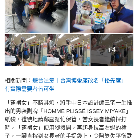
+4
相關新聞：
遊台注意︱台灣博愛座改名「優先席」
有實際需要者皆可坐
「穿裙女」不勝其煩，將手中日本設計師三宅一生推
出的男裝副牌「HOMME PLISSÉ ISSEY MIYAKE」
紙袋，禮貌地請鄰座幫忙保管，當女長者繼續揮打
時，「穿裙女」便用腳撐開，再起身拉高右邊的裙
子，一腳直撐到女長者的手提袋上，令阿婆失平衡跌