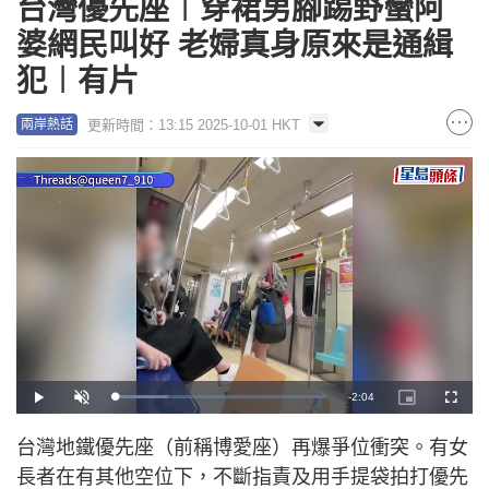
台灣優先座︱穿裙男腳踢野蠻阿
婆網民叫好 老婦真身原來是通緝
犯︱有片
更新時間：13:15 2025-10-01 HKT
兩岸熱話
R
-
2:04
L
P
U
P
F
o
l
n
i
u
a
a
m
c
l
e
d
y
u
t
l
台灣地鐵優先座（前稱博愛座）再爆爭位衝突。有女
e
t
u
s
d
e
r
c
m
:
e
r
長者在有其他空位下，不斷指責及用手提袋拍打優先
2
-
e
5