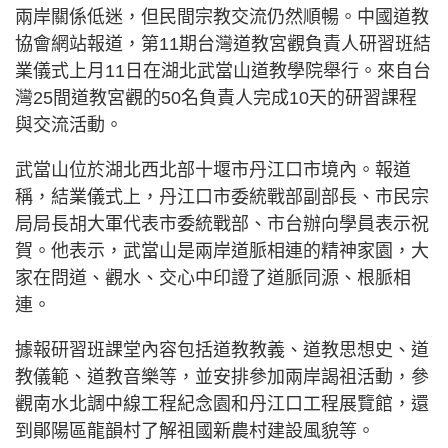
兩岸關係低迷，但民間宗教交流仍然順暢。中國道教
協會網站報道，第11期台灣道教宮觀負責人研習班結
業儀式上月11日在湖北武當山道教學院舉行。來自台
灣25間道教宮觀的50名負責人完成10天的研習課程
與交流活動。
武當山位於湖北西北部十堰市丹江口市境內。報道
稱，結業儀式上，丹江口市委統戰部副部長、市民宗
局局長胡大軍代表市委統戰部、市台辦向學員表示祝
賀。他表示，武當山是兩岸道脈相連的精神家園，大
家在問道、觀水、交心中印證了道脈同源、根脈相
連。
據報研習班課堂內容包括道教教義、道教思想史、道
教儀範、道教音樂等，並安排參加兩岸謁祖活動，參
觀南水北調中線工程紀念園和丹江口工程展覽館，還
到鄖陽區龍韻村了解祖國新農村建設風貌等。