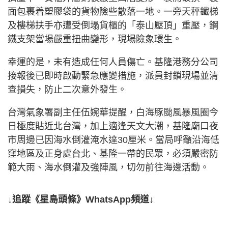
面包裹着塑膠袋的貨物險些散落一地。一旁天秤鐵梯
及樓梯扶手亦遭受倒塌貨櫃的「泰山壓頂」重壓，鋼
鐵支架當場嚴重扭曲變形，現場險象環生。
幸運的是，未有造成任何人員傷亡。基隆港務分公司
接報後已即時啟動緊急應變措施，派員封鎖現場並清
查損失，防止二次意外發生。
台灣氣象署副主任伍婉華提醒，白海豚颱風暴風圈今
日極度貼近北台灣，加上適逢天文大潮，基隆廟口夜
市周邊已因海水倒灌淹水達30厘米。當局呼籲沿海低
窪地區及正身處台北、基隆一帶的民眾，必須嚴密防
範大雨、海水倒灌及強陣風，切勿前往海邊活動。
↓追蹤《星島頭條》WhatsApp頻道↓