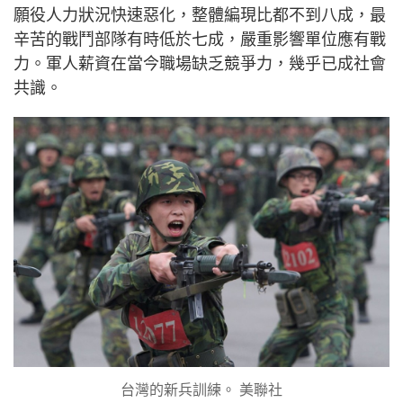
願役人力狀況快速惡化，整體編現比都不到八成，最
辛苦的戰鬥部隊有時低於七成，嚴重影響單位應有戰
力。軍人薪資在當今職場缺乏競爭力，幾乎已成社會
共識。
台灣的新兵訓練。 美聯社