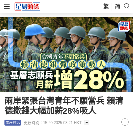
繁
简
兩岸緊張台灣青年不願當兵 賴清
德撒錢大幅加薪28%吸人
更新時間：15:20 2025-03-21 HKT
兩岸熱話