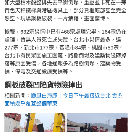
如大型積木般整排失去平衡倒塌，重壓並卡死在一旁
黃色天秤鐵梯與港區機具上，部分貨櫃底部甚至完全
懸空。現場鋼板破裂、一片狼藉，畫面驚悚。
據報，632宗災情中已有468宗處理完畢、164宗仍在
處理，暫無人員死亡或失蹤。台北市災情最多，達
277宗，新北市177宗，基隆市84宗、桃園市59宗。
台北市有民眾因施工圍籬、路樹倒塌及建築物磁磚掉
落等原因受傷，各地通報多為路樹倒塌、建築物受
損、停電及交通設施受損等。
鋼板破裂凹陷貨物險掉出
相關新聞：
颱風白海豚︱今日下午最接近台北 雲系
面積幾乎覆蓋整個華東