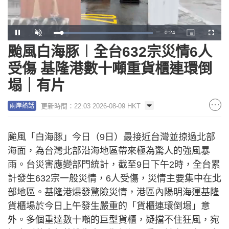
Remaining
-
0:23
Loaded
:
Pause
Unmute
Picture-
Fullscr
100.00%
in-
Picture
颱風白海豚︱全台632宗災情6人
Time
受傷 基隆港數十噸重貨櫃連環倒
塌｜有片
更新時間：22:03 2026-08-09 HKT
兩岸熱話
颱風「白海豚」今日（9日）最接近台灣並掠過北部
海面，為台灣北部沿海地區帶來極為驚人的強風暴
雨。台災害應變部門統計，截至9日下午2時，全台累
計發生632宗一般災情，6人受傷，災情主要集中在北
部地區。基隆港爆發驚險災情，港區內陽明海運基隆
貨櫃場於今日上午發生嚴重的「貨櫃連環倒塌」意
外。多個重達數十噸的巨型貨櫃，疑擋不住狂風，宛