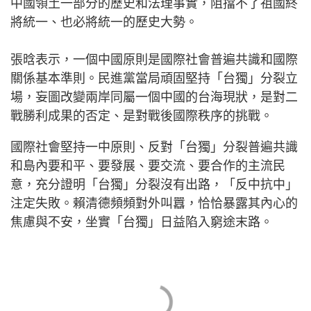
中國領土一部分的歷史和法理事實，阻擋不了祖國終
將統一、也必將統一的歷史大勢。
張晗表示，一個中國原則是國際社會普遍共識和國際
關係基本準則。民進黨當局頑固堅持「台獨」分裂立
場，妄圖改變兩岸同屬一個中國的台海現狀，是對二
戰勝利成果的否定、是對戰後國際秩序的挑戰。
國際社會堅持一中原則、反對「台獨」分裂普遍共識
和島內要和平、要發展、要交流、要合作的主流民
意，充分證明「台獨」分裂沒有出路，「反中抗中」
注定失敗。賴清德頻頻對外叫囂，恰恰暴露其內心的
焦慮與不安，坐實「台獨」日益陷入窮途末路。