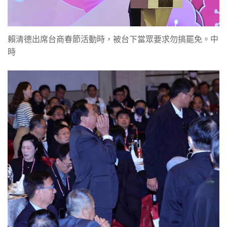
賴清德出席台商春節活動時，被台下當眾要求勿搞罷免。中
時