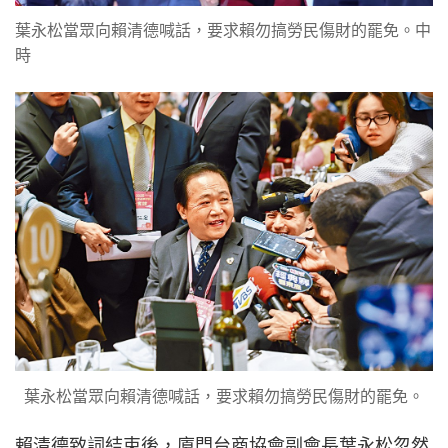
葉永松當眾向賴清德喊話，要求賴勿搞勞民傷財的罷免。中
時
葉永松當眾向賴清德喊話，要求賴勿搞勞民傷財的罷免。
賴清德致詞結束後，廈門台商協會副會長葉永松忽然