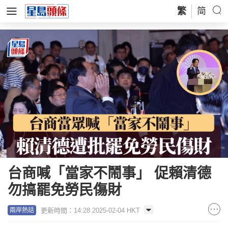
繁
简
台商喊「當家不鬧事」 促賴清德
勿搞罷免勞民傷財
更新時間：14:28 2025-02-04 HKT
兩岸熱話