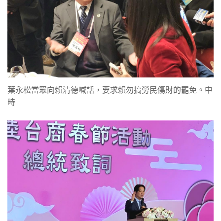
葉永松當眾向賴清德喊話，要求賴勿搞勞民傷財的罷免。中
時