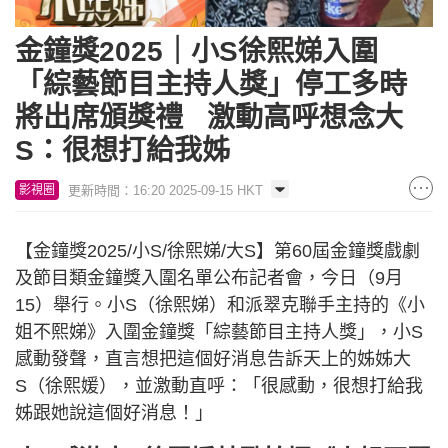
金鐘獎2025｜小S徐熙娣入圍
「綜藝節目主持人獎」停工多時
將出席頒獎禮 激動高呼想念大
S：很想打給我姊
更新時間：16:20 2025-09-15 HKT
影視圈
【金鐘獎2025/小S/徐熙娣/大S】第60屆金鐘獎戲劇
及節目類金鐘獎入圍名單公布記者會，今日（9月
15）舉行。小S（徐熙娣）和派翠克聯手主持的《小
姐不熙娣》入圍金鐘獎「綜藝節目主持人獎」，小S
感動發聲，直言想把這個好消息告訴天上的姊姊大
S（徐熙媛），並激動直呼：「很感動，很想打給我
姊跟她說這個好消息！」