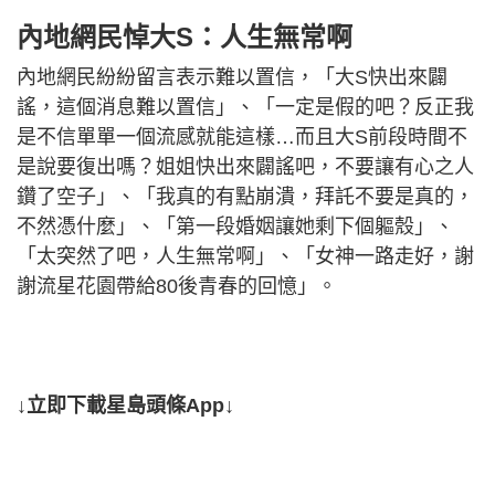
內地網民悼大S：人生無常啊
內地網民紛紛留言表示難以置信，「大S快出來闢
謠，這個消息難以置信」、「一定是假的吧？反正我
是不信單單一個流感就能這樣…而且大S前段時間不
是說要復出嗎？姐姐快出來闢謠吧，不要讓有心之人
鑽了空子」、「我真的有點崩潰，拜託不要是真的，
不然憑什麼」、「第一段婚姻讓她剩下個軀殼」、
「太突然了吧，人生無常啊」、「女神一路走好，謝
謝流星花園帶給80後青春的回憶」。
↓立即下載星島頭條App↓