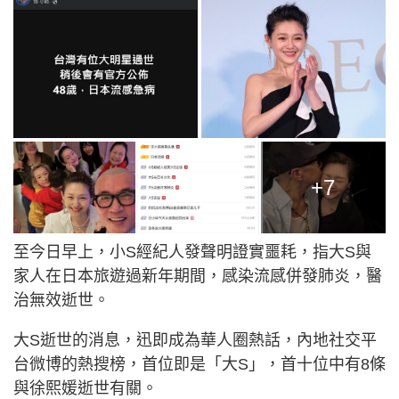
+7
至今日早上，小S經紀人發聲明證實噩耗，指大S與
家人在日本旅遊過新年期間，感染流感併發肺炎，醫
治無效逝世。
大S逝世的消息，迅即成為華人圈熱話，內地社交平
台微博的熱搜榜，首位即是「大S」，首十位中有8條
與徐熙媛逝世有關。