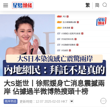
繁
简
大S逝世丨徐熙媛身亡消息震撼兩
岸 佔據過半微博熱搜頭十榜
更新時間：12:07 2025-02-03 HKT
兩岸熱話