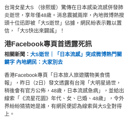
台灣女星大S （徐熙媛）驚傳在日本感染流感併發肺
炎逝世，享年僅48歲。消息震撼兩岸，內地微博熱搜
頭十位迅即被「大S逝世」佔據，網民紛表示難以置
信，「大S快出來闢謠」！
港Facebook專頁首透露死訊
相關新聞：
大S逝世｜「日本流感」突成微博熱門關
鍵字 內地網民：大家別去
香港Facebook專頁「日本旅人旅遊購物美食情
報」，昨日（2日）發文透露有台灣「大明星過世，
稍後會有官方公佈，48歲，日本流感急病」，並給出
線索「《流星花園》年代、女、已婚、48歲」，令外
界紛紛猜猜她是誰，有網民便認為線索與大S全對得
上。