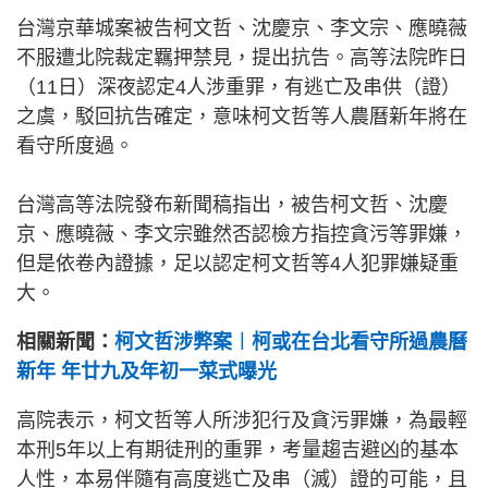
台灣京華城案被告柯文哲、沈慶京、李文宗、應曉薇
不服遭北院裁定羈押禁見，提出抗告。高等法院昨日
（11日）深夜認定4人涉重罪，有逃亡及串供（證）
之虞，駁回抗告確定，意味柯文哲等人農曆新年將在
看守所度過。
台灣高等法院發布新聞稿指出，被告柯文哲、沈慶
京、應曉薇、李文宗雖然否認檢方指控貪污等罪嫌，
但是依卷內證據，足以認定柯文哲等4人犯罪嫌疑重
大。
相關新聞：
柯文哲涉弊案︱柯或在台北看守所過農曆
新年 年廿九及年初一菜式曝光
高院表示，柯文哲等人所涉犯行及貪污罪嫌，為最輕
本刑5年以上有期徒刑的重罪，考量趨吉避凶的基本
人性，本易伴隨有高度逃亡及串（滅）證的可能，且