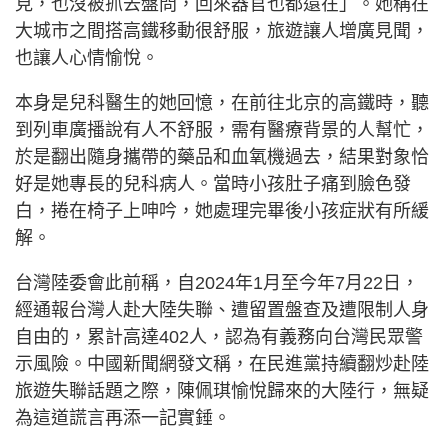
見，也沒被抓去盤問，回來器官也都還在」。她稱在
大城市之間搭高鐵移動很舒服，旅遊讓人增廣見聞，
也讓人心情愉悅。
本身是兒科醫生的她回憶，在前往北京的高鐵時，聽
到列車廣播說有人不舒服，需有醫療背景的人幫忙，
於是翻出隨身攜帶的藥品和血氧機過去，結果對象恰
好是她專長的兒科病人。當時小孩肚子痛到臉色發
白，捲在椅子上呻吟，她處理完畢後小孩症狀有所緩
解。
台灣陸委會此前稱，自2024年1月至今年7月22日，
經通報台灣人赴大陸失聯、遭留置盤查及遭限制人身
自由的，累計高達402人，認為有義務向台灣民眾警
示風險。中國新聞網發文稱，在民進黨持續翻炒赴陸
旅遊失聯話題之際，陳佩琪愉悅歸來的大陸行，無疑
為這道謊言再添一記實錘。