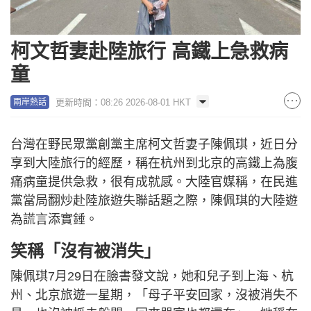
柯文哲妻赴陸旅行 高鐵上急救病
童
更新時間：08:26 2026-08-01 HKT
兩岸熱話
台灣在野民眾黨創黨主席柯文哲妻子陳佩琪，近日分
享到大陸旅行的經歷，稱在杭州到北京的高鐵上為腹
痛病童提供急救，很有成就感。大陸官媒稱，在民進
黨當局翻炒赴陸旅遊失聯話題之際，陳佩琪的大陸遊
為謊言添實錘。
笑稱「沒有被消失」
陳佩琪7月29日在臉書發文說，她和兒子到上海、杭
州、北京旅遊一星期，「母子平安回家，沒被消失不