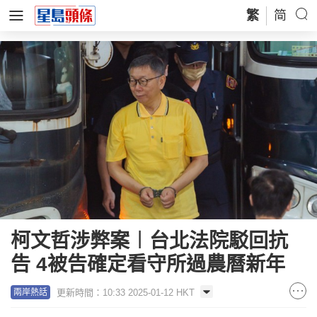
繁
简
柯文哲涉弊案︱台北法院駁回抗
告 4被告確定看守所過農曆新年
更新時間：10:33 2025-01-12 HKT
兩岸熱話